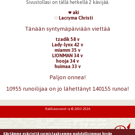
Sivustollasi on tällä hetkellä 2 kävijää.
aki
Lacryma Christi
Tänään syntymäpäiviään viettää
tzadik 58 v
Lady-lynx 42 v
miamm 35 v
LIONMAN 34 v
hooja 34 v
huimaa 33 v
Paljon onnea!
10955 runoilijaa on jo lähettänyt 140155 runoa!
Rakkausrunot ry © 2003-2026
Käytämme evästeitä varmistaaksemme mahdollisimman hyvän