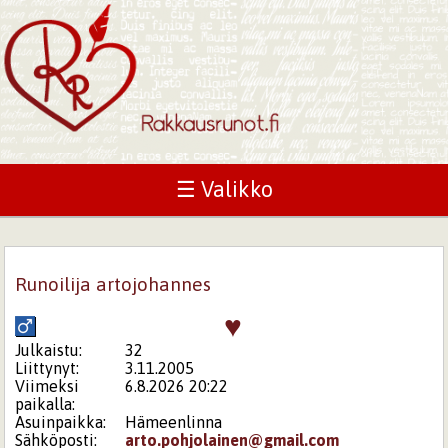
☰ Valikko
Runoilija artojohannes
♥
Julkaistu:
32
Liittynyt:
3.11.2005
Viimeksi
6.8.2026 20:22
paikalla:
Asuinpaikka:
Hämeenlinna
Sähköposti:
arto.pohjolainen@gmail.com