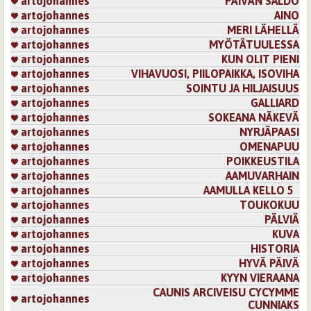
artojohannes
PÄIVÄN SALDO
artojohannes
AINO
artojohannes
MERI LÄHELLÄ
artojohannes
MYÖTÄTUULESSA
artojohannes
KUN OLIT PIENI
artojohannes
VIHAVUOSI, PIILOPAIKKA, ISOVIHA
artojohannes
SOINTU JA HILJAISUUS
artojohannes
GALLIARD
artojohannes
SOKEANA NÄKEVÄ
artojohannes
NYRJÄPAASI
artojohannes
OMENAPUU
artojohannes
POIKKEUSTILA
artojohannes
AAMUVARHAIN
artojohannes
AAMULLA KELLO 5
artojohannes
TOUKOKUU
artojohannes
PÄLVIÄ
artojohannes
KUVA
artojohannes
HISTORIA
artojohannes
HYVÄ PÄIVÄ
artojohannes
KYYN VIERAANA
CAUNIS ARCIVEISU CYCYMME
artojohannes
CUNNIAKS