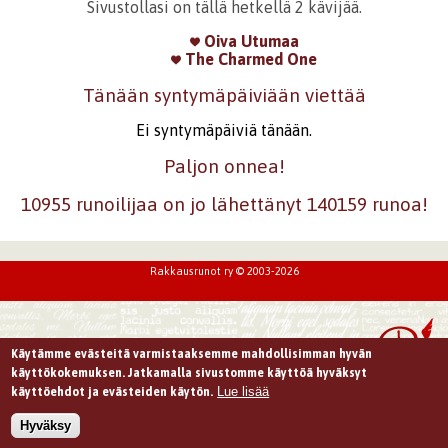
Sivustollasi on tällä hetkellä 2 kävijää.
Oiva Utumaa
The Charmed One
Tänään syntymäpäiviään viettää
Ei syntymäpäiviä tänään.
Paljon onnea!
10955 runoilijaa on jo lähettänyt 140159 runoa!
Rakkausrunot ry © 2003-2026
Käytämme evästeitä varmistaaksemme mahdollisimman hyvän
käyttökokemuksen. Jatkamalla sivustomme käyttöä hyväksyt
Lue lisää
käyttöehdot ja evästeiden käytön.
Hyväksy