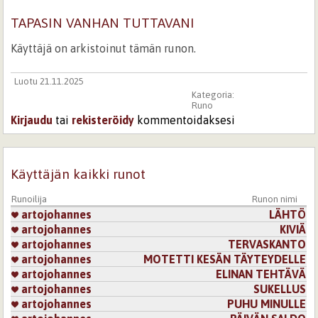
TAPASIN VANHAN TUTTAVANI
Käyttäjä on arkistoinut tämän runon.
Luotu 21.11.2025
Kategoria:
Runo
Kirjaudu
tai
rekisteröidy
kommentoidaksesi
Käyttäjän kaikki runot
Runoilija
Runon nimi
artojohannes
LÄHTÖ
artojohannes
KIVIÄ
artojohannes
TERVASKANTO
artojohannes
MOTETTI KESÄN TÄYTEYDELLE
artojohannes
ELINAN TEHTÄVÄ
artojohannes
SUKELLUS
artojohannes
PUHU MINULLE