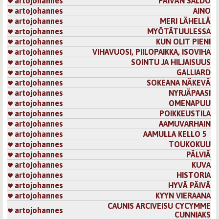
artojohannes
PÄIVÄN SALDO
artojohannes
AINO
artojohannes
MERI LÄHELLÄ
artojohannes
MYÖTÄTUULESSA
artojohannes
KUN OLIT PIENI
artojohannes
VIHAVUOSI, PIILOPAIKKA, ISOVIHA
artojohannes
SOINTU JA HILJAISUUS
artojohannes
GALLIARD
artojohannes
SOKEANA NÄKEVÄ
artojohannes
NYRJÄPAASI
artojohannes
OMENAPUU
artojohannes
POIKKEUSTILA
artojohannes
AAMUVARHAIN
artojohannes
AAMULLA KELLO 5
artojohannes
TOUKOKUU
artojohannes
PÄLVIÄ
artojohannes
KUVA
artojohannes
HISTORIA
artojohannes
HYVÄ PÄIVÄ
artojohannes
KYYN VIERAANA
CAUNIS ARCIVEISU CYCYMME
artojohannes
CUNNIAKS