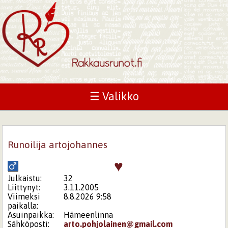
☰ Valikko
Runoilija artojohannes
♥
Julkaistu:
32
Liittynyt:
3.11.2005
Viimeksi
8.8.2026 9:58
paikalla:
Asuinpaikka:
Hämeenlinna
Sähköposti:
arto.pohjolainen@gmail.com