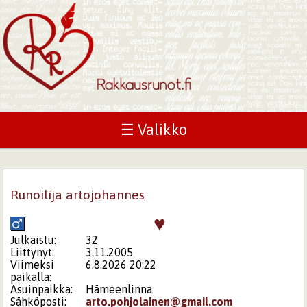
☰ Valikko
Runoilija artojohannes
♥
Julkaistu:
32
Liittynyt:
3.11.2005
Viimeksi
6.8.2026 20:22
paikalla:
Asuinpaikka:
Hämeenlinna
Sähköposti:
arto.pohjolainen@gmail.com