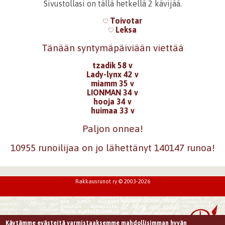
Sivustollasi on tällä hetkellä 2 kävijää.
Toivotar
Leksa
Tänään syntymäpäiviään viettää
tzadik 58 v
Lady-lynx 42 v
miamm 35 v
LIONMAN 34 v
hooja 34 v
huimaa 33 v
Paljon onnea!
10955 runoilijaa on jo lähettänyt 140147 runoa!
Rakkausrunot ry © 2003-2026
Käytämme evästeitä varmistaaksemme mahdollisimman hyvän