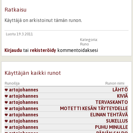
Ratkaisu
Käyttäjä on arkistoinut tämän runon.
Luotu 19.3.2011
Kategoria:
Runo
Kirjaudu
tai
rekisteröidy
kommentoidaksesi
Käyttäjän kaikki runot
Runoilija
Runon nimi
artojohannes
LÄHTÖ
artojohannes
KIVIÄ
artojohannes
TERVASKANTO
artojohannes
MOTETTI KESÄN TÄYTEYDELLE
artojohannes
ELINAN TEHTÄVÄ
artojohannes
SUKELLUS
artojohannes
PUHU MINULLE