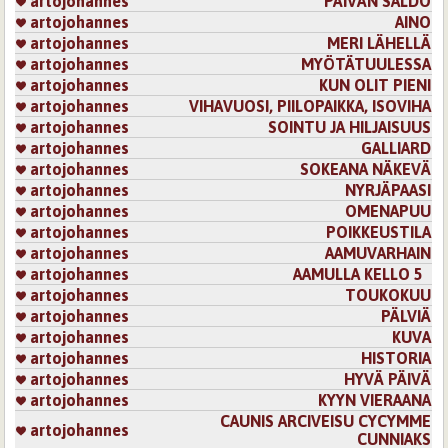
artojohannes
PÄIVÄN SALDO
artojohannes
AINO
artojohannes
MERI LÄHELLÄ
artojohannes
MYÖTÄTUULESSA
artojohannes
KUN OLIT PIENI
artojohannes
VIHAVUOSI, PIILOPAIKKA, ISOVIHA
artojohannes
SOINTU JA HILJAISUUS
artojohannes
GALLIARD
artojohannes
SOKEANA NÄKEVÄ
artojohannes
NYRJÄPAASI
artojohannes
OMENAPUU
artojohannes
POIKKEUSTILA
artojohannes
AAMUVARHAIN
artojohannes
AAMULLA KELLO 5
artojohannes
TOUKOKUU
artojohannes
PÄLVIÄ
artojohannes
KUVA
artojohannes
HISTORIA
artojohannes
HYVÄ PÄIVÄ
artojohannes
KYYN VIERAANA
CAUNIS ARCIVEISU CYCYMME
artojohannes
CUNNIAKS