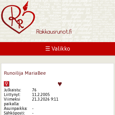
☰ Valikko
Runoilija MariaBee
♥
Julkaistu:
76
Liittynyt:
11.2.2005
Viimeksi
21.3.2026 9:11
paikalla:
Asuinpaikka:
-
Sähköposti:
-