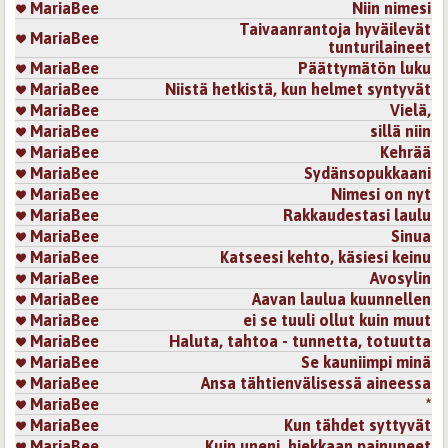
MariaBee
Niin nimesi
Taivaanrantoja hyväilevät
MariaBee
tunturilaineet
MariaBee
Päättymätön luku
MariaBee
Niistä hetkistä, kun helmet syntyvät
MariaBee
Vielä,
MariaBee
sillä niin
MariaBee
Kehrää
MariaBee
Sydänsopukkaani
MariaBee
Nimesi on nyt
MariaBee
Rakkaudestasi laulu
MariaBee
Sinua
MariaBee
Katseesi kehto, käsiesi keinu
MariaBee
Avosylin
MariaBee
Aavan laulua kuunnellen
MariaBee
ei se tuuli ollut kuin muut
MariaBee
Haluta, tahtoa - tunnetta, totuutta
MariaBee
Se kauniimpi minä
MariaBee
Ansa tähtienvälisessä aineessa
MariaBee
*
MariaBee
Kun tähdet syttyvät
MariaBee
Kuin uneni, hiekkaan painuneet