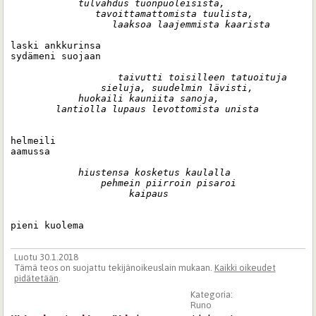
            tulvahdus tuonpuoleisista,

               tavoittamattomista tuulista,

                  laaksoa laajemmista kaarista
laski ankkurinsa

sydämeni suojaan

                   taivutti toisilleen tatuoituja 

                sieluja, suudelmin lävisti,

            huokaili kauniita sanoja,

        lantiolla lupaus levottomista unista
helmeili 

aamussa

            hiustensa kosketus kaulalla

                pehmein piirroin pisaroi 

                     kaipaus
pieni kuolema
Luotu 30.1.2018
Tämä teos on suojattu tekijänoikeuslain mukaan.
Kaikki oikeudet
pidätetään
.
Kategoria:
Runo