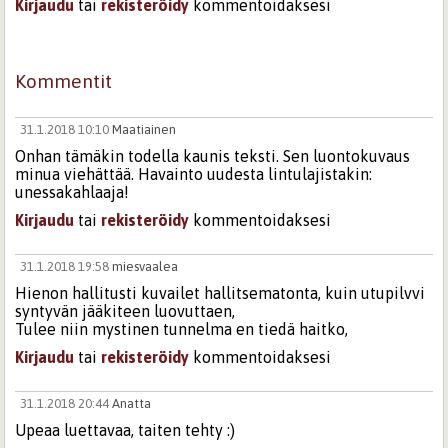
Kirjaudu
tai
rekisteröidy
kommentoidaksesi
Kommentit
31.1.2018 10:10
Maatiainen
Onhan tämäkin todella kaunis teksti. Sen luontokuvaus
minua viehättää. Havainto uudesta lintulajistakin:
unessakahlaaja!
Kirjaudu
tai
rekisteröidy
kommentoidaksesi
31.1.2018 19:58
miesvaalea
Hienon hallitusti kuvailet hallitsematonta, kuin utupilvvi
syntyvän jääkiteen luovuttaen,
Tulee niin mystinen tunnelma en tiedä haitko,
Kirjaudu
tai
rekisteröidy
kommentoidaksesi
31.1.2018 20:44
Anatta
Upeaa luettavaa, taiten tehty :)