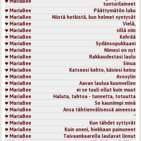
MariaBee
tunturilaineet
MariaBee
Päättymätön luku
MariaBee
Niistä hetkistä, kun helmet syntyvät
MariaBee
Vielä,
MariaBee
sillä niin
MariaBee
Kehrää
MariaBee
Sydänsopukkaani
MariaBee
Nimesi on nyt
MariaBee
Rakkaudestasi laulu
MariaBee
Sinua
MariaBee
Katseesi kehto, käsiesi keinu
MariaBee
Avosylin
MariaBee
Aavan laulua kuunnellen
MariaBee
ei se tuuli ollut kuin muut
MariaBee
Haluta, tahtoa - tunnetta, totuutta
MariaBee
Se kauniimpi minä
MariaBee
Ansa tähtienvälisessä aineessa
MariaBee
*
MariaBee
Kun tähdet syttyvät
MariaBee
Kuin uneni, hiekkaan painuneet
MariaBee
Taivaankaarella laulavat linnut