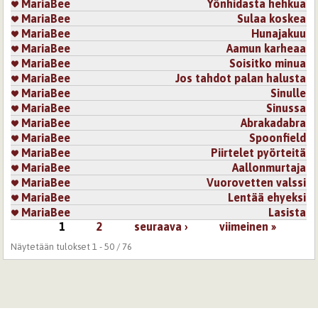
MariaBee
Yönhidasta hehkua
MariaBee
Sulaa koskea
MariaBee
Hunajakuu
MariaBee
Aamun karheaa
MariaBee
Soisitko minua
MariaBee
Jos tahdot palan halusta
MariaBee
Sinulle
MariaBee
Sinussa
MariaBee
Abrakadabra
MariaBee
Spoonfield
MariaBee
Piirtelet pyörteitä
MariaBee
Aallonmurtaja
MariaBee
Vuorovetten valssi
MariaBee
Lentää ehyeksi
MariaBee
Lasista
1
2
seuraava ›
viimeinen »
Sivut
Näytetään tulokset 1 - 50 / 76