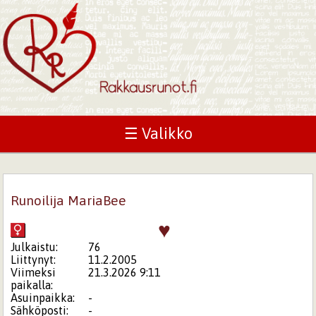
☰ Valikko
Runoilija MariaBee
♥
Julkaistu:
76
Liittynyt:
11.2.2005
Viimeksi
21.3.2026 9:11
paikalla:
Asuinpaikka:
-
Sähköposti:
-