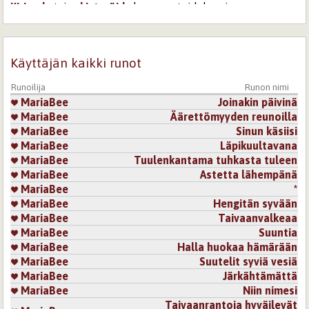
Kirjaudu
tai
rekisteröidy
kommentoidaksesi
8.2.2018 17:28
Vanamo
Hyvin sävähdyttävästi kuvailtu.
Käyttäjän kaikki runot
Kirjaudu
tai
rekisteröidy
kommentoidaksesi
Runoilija
Runon nimi
Sivut
MariaBee
Joinakin päivinä
MariaBee
Äärettömyyden reunoilla
MariaBee
Sinun käsiisi
MariaBee
Läpikuultavana
MariaBee
Tuulenkantama tuhkasta tuleen
MariaBee
Astetta lähempänä
MariaBee
*
MariaBee
Hengitän syvään
MariaBee
Taivaanvalkeaa
MariaBee
Suuntia
MariaBee
Halla huokaa hämärään
MariaBee
Suutelit syviä vesiä
MariaBee
Järkähtämättä
MariaBee
Niin nimesi
Taivaanrantoja hyväilevät