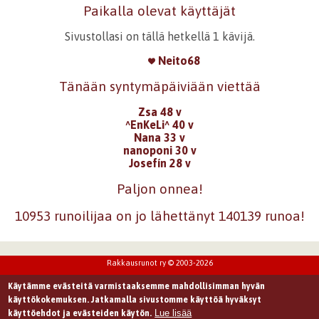
Paikalla olevat käyttäjät
Sivustollasi on tällä hetkellä 1 kävijä.
Neito68
Tänään syntymäpäiviään viettää
Zsa 48 v
^EnKeLi^ 40 v
Nana 33 v
nanoponi 30 v
Josefín 28 v
Paljon onnea!
10953 runoilijaa on jo lähettänyt 140139 runoa!
Rakkausrunot ry © 2003-2026
Käytämme evästeitä varmistaaksemme mahdollisimman hyvän
käyttökokemuksen. Jatkamalla sivustomme käyttöä hyväksyt
Lue lisää
käyttöehdot ja evästeiden käytön.