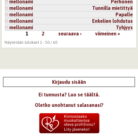
mellonami
Perhonen
mellonami
Tunnilla mietittyä
mellonami
Papalle
mellonami
Enkelien lohdutus
mellonami
Tyhjyys
1
2
seuraava ›
viimeinen »
Sivut
Näytetään tulokset 1 - 50 / 60
Kirjaudu sisään
Ei tunnusta? Luo se täältä.
Oletko unohtanut salasanasi?