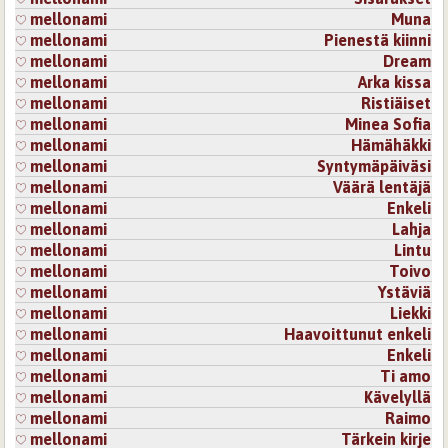
mellonami
Muna
mellonami
Pienestä kiinni
mellonami
Dream
mellonami
Arka kissa
mellonami
Ristiäiset
mellonami
Minea Sofia
mellonami
Hämähäkki
mellonami
Syntymäpäiväsi
mellonami
Väärä lentäjä
mellonami
Enkeli
mellonami
Lahja
mellonami
Lintu
mellonami
Toivo
mellonami
Ystäviä
mellonami
Liekki
mellonami
Haavoittunut enkeli
mellonami
Enkeli
mellonami
Ti amo
mellonami
Kävelyllä
mellonami
Raimo
mellonami
Tärkein kirje