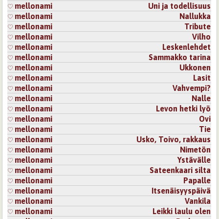
mellonami
Uni ja todellisuus
mellonami
Nallukka
mellonami
Tribute
mellonami
Vilho
mellonami
Leskenlehdet
mellonami
Sammakko tarina
mellonami
Ukkonen
mellonami
Lasit
mellonami
Vahvempi?
mellonami
Nalle
mellonami
Levon hetki lyö
mellonami
Ovi
mellonami
Tie
mellonami
Usko, Toivo, rakkaus
mellonami
Nimetön
mellonami
Ystävälle
mellonami
Sateenkaari silta
mellonami
Papalle
mellonami
Itsenäisyyspäivä
mellonami
Vankila
mellonami
Leikki laulu olen