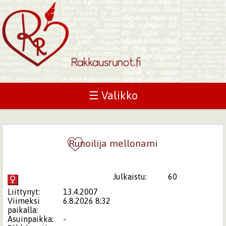
☰ Valikko
Runoilija mellonami
Julkaistu:
60
Liittynyt:
13.4.2007
Viimeksi
6.8.2026 8:32
paikalla:
Asuinpaikka:
-