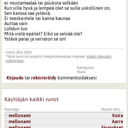
ei mustamaalaa tai puukota selkään
Kun sille hyvä ja lempeä olet se sulle uskollinen on,
Sen kanssa saa ystäviä,
Ei teeskentele tai kanna kaunaa
Auttaa vain
Lohdun tuo
Mitä vielä epäilet? Eikö se selvää ole?
Ystävä paras ja verraton se on!
Luotu 28.6.2026
Tämä teos on suojattu tekijänoikeuslain mukaan.
Kaikki oikeudet
pidätetään
.
Kategoria:
Runo
Kirjaudu
tai
rekisteröidy
kommentoidaksesi
Käyttäjän kaikki runot
Runoilija
Runon nimi
mellonami
Koira
mellonami
Aarre
mellonami
Sisarukset