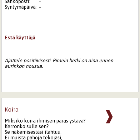
Sähköposti:
-
Syntymäpäivä:
-
Estä käyttäjä
Ajattele positiivisesti. Pimein hetki on aina ennen
aurinkon nousua.
Koira
❱
Miksikö koira ihmisen paras ystävä?
Kerronko sulle sen?
Se näkemisestäsi ilahtuu,
Ei muista pahoja tekojasi,