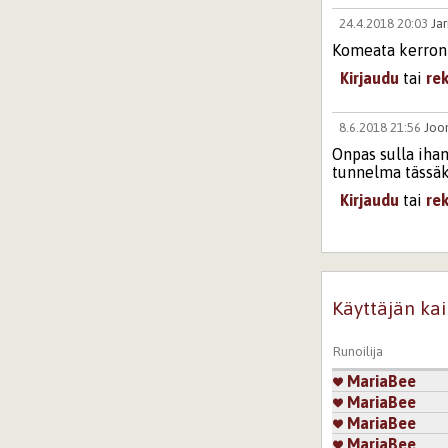
24.4.2018 20:03
Jar
Komeata kerront
Kirjaudu
tai
re
8.6.2018 21:56
Joo
Onpas sulla iha
tunnelma tässäki
Kirjaudu
tai
re
27.3.2021 12:39
Ru
Taas uusi hunaj
Kirjaudu
tai
re
Käyttäjän kai
Sivut
Runoilija
MariaBee
MariaBee
MariaBee
MariaBee