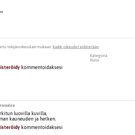
et

ttu tekijänoikeuslain mukaan.
Kaikki oikeudet pidätetään
.
Kategoria:
Runo
kisteröidy
kommentoidaksesi
esvaalea
itun luovilla kuvilla,
man kauneuden ja hetken.
kisteröidy
kommentoidaksesi