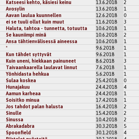
Katseesi kehto, käsiesi keinu
13.6.2018
2
Avosylin
13.6.2018
1
Aavan laulua kuunnellen
12.6.2018
0
ei se tuuli ollut kuin muut
11.6.2018
3
Haluta, tahtoa - tunnetta, totuutta
10.6.2018
1
Se kauniimpi minä
10.6.2018
2
Ansa tähtienvälisessä aineessa
10.6.2018
1
*
9.6.2018
1
Kun tähdet syttyvät
9.6.2018
1
Kuin uneni, hiekkaan painuneet
8.6.2018
3
Taivaankaarella laulavat linnut
7.6.2018
1
Yönhidasta hehkua
5.6.2018
1
Sulaa koskea
25.4.2018
0
Hunajakuu
24.4.2018
4
Aamun karheaa
24.4.2018
1
Soisitko minua
17.4.2018
1
Jos tahdot palan halusta
16.4.2018
2
Sinulle
15.4.2018
2
Sinussa
10.4.2018
2
Abrakadabra
30.3.2018
5
Spoonfield
30.1.2018
4