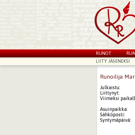
RUNOT
RUN
LIITY JÄSENEKSI
Runoilija Ma
Julkaistu:
Liittynyt:
Viimeksi paikall
Asuinpaikka:
Sähköposti:
Syntymäpäivä: