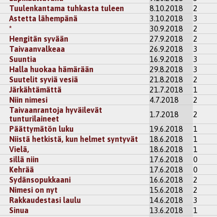
Tuulenkantama tuhkasta tuleen
8.10.2018
2
Astetta lähempänä
3.10.2018
3
*
30.9.2018
2
Hengitän syvään
27.9.2018
2
Taivaanvalkeaa
26.9.2018
3
Suuntia
16.9.2018
3
Halla huokaa hämärään
29.8.2018
3
Suutelit syviä vesiä
21.8.2018
2
Järkähtämättä
21.7.2018
1
Niin nimesi
4.7.2018
2
Taivaanrantoja hyväilevät
1.7.2018
2
tunturilaineet
Päättymätön luku
19.6.2018
1
Niistä hetkistä, kun helmet syntyvät
18.6.2018
1
Vielä,
18.6.2018
1
sillä niin
17.6.2018
0
Kehrää
17.6.2018
0
Sydänsopukkaani
16.6.2018
2
Nimesi on nyt
15.6.2018
2
Rakkaudestasi laulu
14.6.2018
3
Sinua
13.6.2018
1