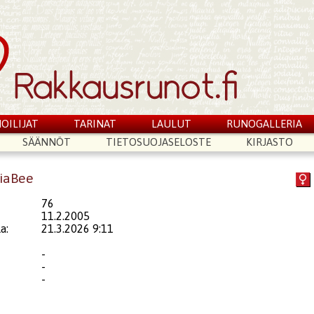
OILIJAT
TARINAT
LAULUT
RUNOGALLERIA
SÄÄNNÖT
TIETOSUOJASELOSTE
KIRJASTO
riaBee
76
11.2.2005
a:
21.3.2026 9:11
-
-
-