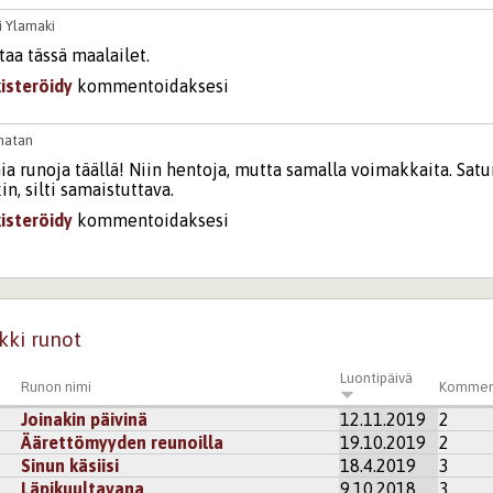
i Ylamaki
aa tässä maalailet.
kisteröidy
kommentoidaksesi
natan
nia runoja täällä! Niin hentoja, mutta samalla voimakkaita. Sa
n, silti samaistuttava.
kisteröidy
kommentoidaksesi
noNosta
akuu käsillä. Ajankohtaista uudelleen ja uudelleen.
kisteröidy
kommentoidaksesi
kki runot
Luontipäivä
Runon nimi
Kommen
Joinakin päivinä
12.11.2019
2
Äärettömyyden reunoilla
19.10.2019
2
Sinun käsiisi
18.4.2019
3
Läpikuultavana
9.10.2018
3