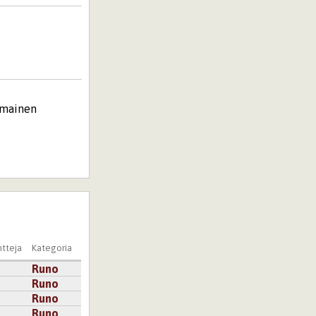
tumainen
tteja
Kategoria
Runo
Runo
Runo
Runo