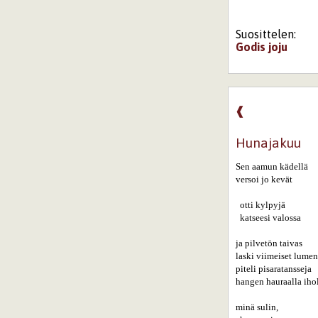
Suosittelen:
Godis
joju
❰
Hunajakuu
Sen aamun kädellä

versoi jo kevät

  otti kylpyjä 

  katseesi valossa

ja pilvetön taivas

laski viimeiset lumens
piteli pisaratansseja   
hangen hauraalla ihol
minä sulin,   
