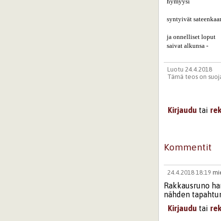
  hymyysi

  syntyivät sateenkaar
  ja onnelliset loput

  saivat alkunsa -
Luotu 24.4.2018
Tämä teos on suoja
Kirjaudu
tai
re
Kommentit
24.4.2018 18:19
mi
Rakkausruno hark
nähden tapahtu
Kirjaudu
tai
re