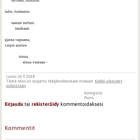
       taivaan, tunturin

tulet, loimuten

       saatan sieluni 

           matkaan

ajasta vapaana,

varjot aueten

               sinua, 

                   sinua vastaan -
Luotu 26.9.2018
Tämä teos on suojattu tekijänoikeuslain mukaan.
Kaikki oikeudet
pidätetään
.
Kategoria:
Runo
Kirjaudu
tai
rekisteröidy
kommentoidaksesi
Kommentit