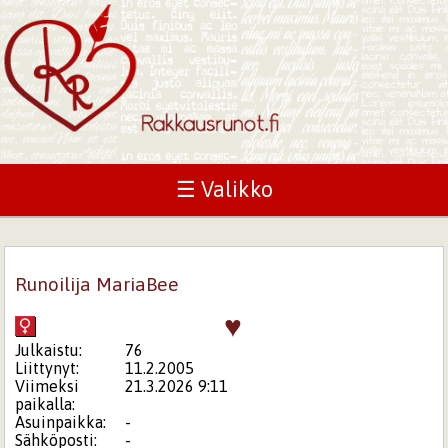
☰ Valikko
Runoilija MariaBee
♥
Julkaistu:
76
Liittynyt:
11.2.2005
Viimeksi
21.3.2026 9:11
paikalla:
Asuinpaikka:
-
Sähköposti:
-