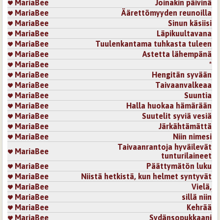
MariaBee
Joinakin päivinä
MariaBee
Äärettömyyden reunoilla
MariaBee
Sinun käsiisi
MariaBee
Läpikuultavana
MariaBee
Tuulenkantama tuhkasta tuleen
MariaBee
Astetta lähempänä
MariaBee
*
MariaBee
Hengitän syvään
MariaBee
Taivaanvalkeaa
MariaBee
Suuntia
MariaBee
Halla huokaa hämärään
MariaBee
Suutelit syviä vesiä
MariaBee
Järkähtämättä
MariaBee
Niin nimesi
Taivaanrantoja hyväilevät
MariaBee
tunturilaineet
MariaBee
Päättymätön luku
MariaBee
Niistä hetkistä, kun helmet syntyvät
MariaBee
Vielä,
MariaBee
sillä niin
MariaBee
Kehrää
MariaBee
Sydänsopukkaani