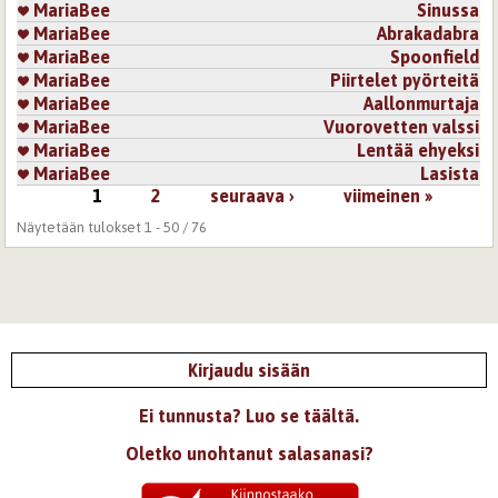
MariaBee
Sinussa
MariaBee
Abrakadabra
MariaBee
Spoonfield
MariaBee
Piirtelet pyörteitä
MariaBee
Aallonmurtaja
MariaBee
Vuorovetten valssi
MariaBee
Lentää ehyeksi
MariaBee
Lasista
1
2
seuraava ›
viimeinen »
Sivut
Näytetään tulokset 1 - 50 / 76
Kirjaudu sisään
Ei tunnusta? Luo se täältä.
Oletko unohtanut salasanasi?