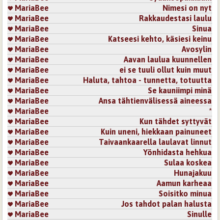
MariaBee
Nimesi on nyt
MariaBee
Rakkaudestasi laulu
MariaBee
Sinua
MariaBee
Katseesi kehto, käsiesi keinu
MariaBee
Avosylin
MariaBee
Aavan laulua kuunnellen
MariaBee
ei se tuuli ollut kuin muut
MariaBee
Haluta, tahtoa - tunnetta, totuutta
MariaBee
Se kauniimpi minä
MariaBee
Ansa tähtienvälisessä aineessa
MariaBee
*
MariaBee
Kun tähdet syttyvät
MariaBee
Kuin uneni, hiekkaan painuneet
MariaBee
Taivaankaarella laulavat linnut
MariaBee
Yönhidasta hehkua
MariaBee
Sulaa koskea
MariaBee
Hunajakuu
MariaBee
Aamun karheaa
MariaBee
Soisitko minua
MariaBee
Jos tahdot palan halusta
MariaBee
Sinulle