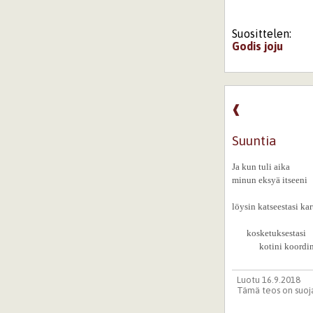
Suosittelen:
Godis
joju
❰
Suuntia
Ja kun tuli aika
minun eksyä itseeni
löysin katseestasi ka
kosketuksestasi
kotini koordina
Luotu 16.9.2018
Tämä teos on suoja