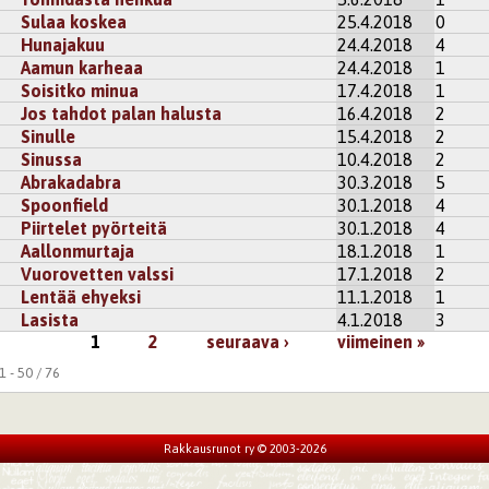
Sulaa koskea
25.4.2018
0
Hunajakuu
24.4.2018
4
Aamun karheaa
24.4.2018
1
Soisitko minua
17.4.2018
1
Jos tahdot palan halusta
16.4.2018
2
Sinulle
15.4.2018
2
Sinussa
10.4.2018
2
Abrakadabra
30.3.2018
5
Spoonfield
30.1.2018
4
Piirtelet pyörteitä
30.1.2018
4
Aallonmurtaja
18.1.2018
1
Vuorovetten valssi
17.1.2018
2
Lentää ehyeksi
11.1.2018
1
Lasista
4.1.2018
3
1
2
seuraava ›
viimeinen »
 - 50 / 76
Rakkausrunot ry © 2003-2026