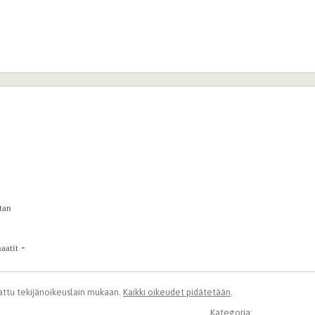
rtan
-
atit
ttu tekijänoikeuslain mukaan.
Kaikki oikeudet pidätetään
.
Kategoria: