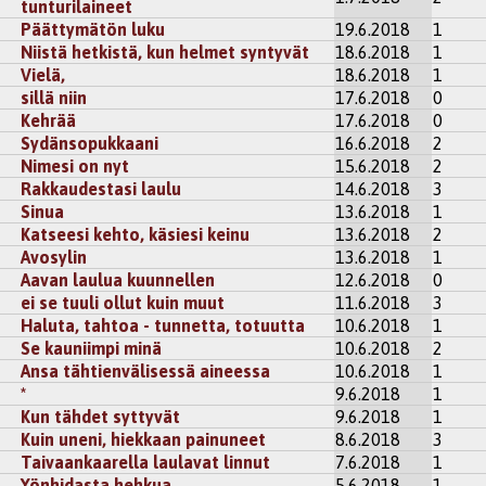
tunturilaineet
Päättymätön luku
19.6.2018
1
Niistä hetkistä, kun helmet syntyvät
18.6.2018
1
Vielä,
18.6.2018
1
sillä niin
17.6.2018
0
Kehrää
17.6.2018
0
Sydänsopukkaani
16.6.2018
2
Nimesi on nyt
15.6.2018
2
Rakkaudestasi laulu
14.6.2018
3
Sinua
13.6.2018
1
Katseesi kehto, käsiesi keinu
13.6.2018
2
Avosylin
13.6.2018
1
Aavan laulua kuunnellen
12.6.2018
0
ei se tuuli ollut kuin muut
11.6.2018
3
Haluta, tahtoa - tunnetta, totuutta
10.6.2018
1
Se kauniimpi minä
10.6.2018
2
Ansa tähtienvälisessä aineessa
10.6.2018
1
*
9.6.2018
1
Kun tähdet syttyvät
9.6.2018
1
Kuin uneni, hiekkaan painuneet
8.6.2018
3
Taivaankaarella laulavat linnut
7.6.2018
1
Yönhidasta hehkua
5.6.2018
1