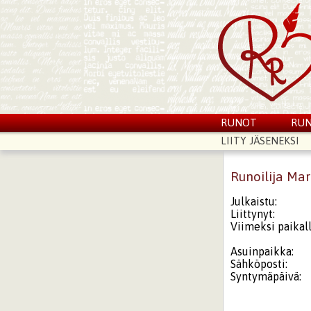
RUNOT
RUN
LIITY JÄSENEKSI
Runoilija Ma
Julkaistu:
Liittynyt:
Viimeksi paikall
Asuinpaikka:
Sähköposti:
Syntymäpäivä: