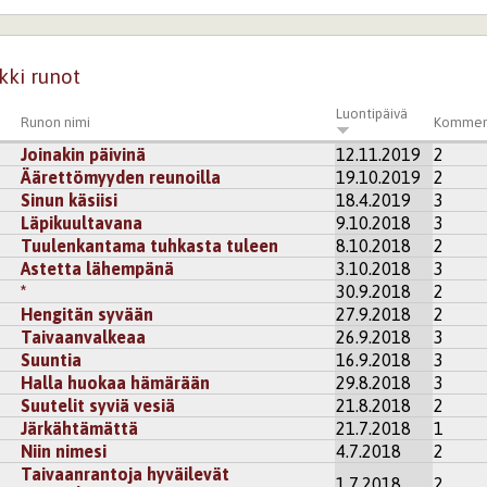
kki runot
Luontipäivä
Runon nimi
Kommen
Joinakin päivinä
12.11.2019
2
Äärettömyyden reunoilla
19.10.2019
2
Sinun käsiisi
18.4.2019
3
Läpikuultavana
9.10.2018
3
Tuulenkantama tuhkasta tuleen
8.10.2018
2
Astetta lähempänä
3.10.2018
3
*
30.9.2018
2
Hengitän syvään
27.9.2018
2
Taivaanvalkeaa
26.9.2018
3
Suuntia
16.9.2018
3
Halla huokaa hämärään
29.8.2018
3
Suutelit syviä vesiä
21.8.2018
2
Järkähtämättä
21.7.2018
1
Niin nimesi
4.7.2018
2
Taivaanrantoja hyväilevät
1.7.2018
2