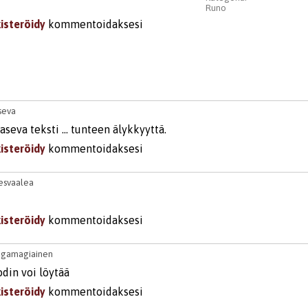
Runo
kisteröidy
kommentoidaksesi
seva
seva teksti ... tunteen älykkyyttä.
kisteröidy
kommentoidaksesi
esvaalea
kisteröidy
kommentoidaksesi
igamagiainen
din voi löytää
kisteröidy
kommentoidaksesi