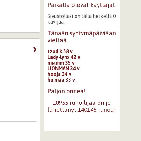
Paikalla olevat käyttäjät
Sivustollasi on tällä hetkellä 0
kävijää.
Tänään syntymäpäiviään
viettää
❱
tzadik 58 v
Lady-lynx 42 v
miamm 35 v
LIONMAN 34 v
hooja 34 v
huimaa 33 v
Paljon onnea!
10955 runoilijaa on jo
lähettänyt 140146 runoa!