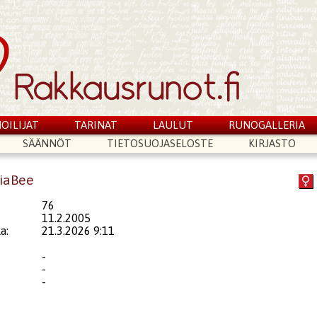
OILIJAT
TARINAT
LAULUT
RUNOGALLERIA
SÄÄNNÖT
TIETOSUOJASELOSTE
KIRJASTO
riaBee
76
11.2.2005
a:
21.3.2026 9:11
-
-
-