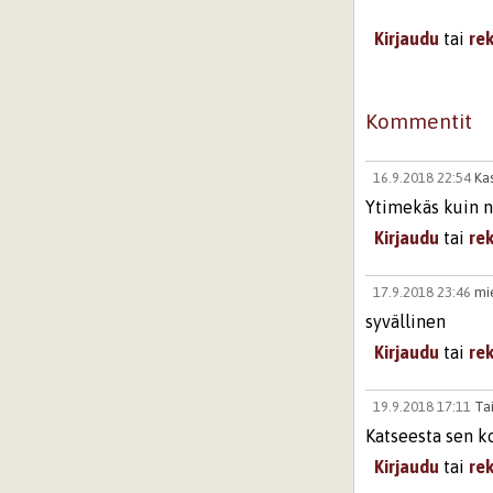
Kirjaudu
tai
re
Kommentit
16.9.2018 22:54
Ka
Ytimekäs kuin na
Kirjaudu
tai
re
17.9.2018 23:46
mi
syvällinen
Kirjaudu
tai
re
19.9.2018 17:11
Ta
Katseesta sen ko
Kirjaudu
tai
re