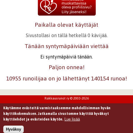
Paikalla olevat käyttäjät
Sivustollasi on tällä hetkellä 0 kävijää.
Tänään syntymäpäiviään viettää
Ei syntymäpäiviä tänään.
Paljon onnea!
10955 runoilijaa on jo lähettänyt 140154 runoa!
Rakkausrunot ry © 2003-2026
Käytämme evästeitä varmistaaksemme mahdollisimman hyvän
käyttökokemuksen. Jatkamalla sivustomme käyttöä hyväksyt
Lue lisää
käyttöehdot ja evästeiden käytön.
Hyväksy