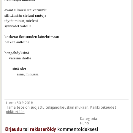
avaat silmiesi universumit

silittämään sieluni rantoja

täytät minut, mieleni

syvyydet valolla

kosketat ikuisuuden lainehtimaan 

hetken aaltoina

hengähdyksinä

     väreinä iholla

         sinä olet

              aina, minussa

Luotu 30.9.2018
Tämä teos on suojattu tekijänoikeuslain mukaan.
Kaikki oikeudet
pidätetään
.
Kategoria:
Runo
Kirjaudu
tai
rekisteröidy
kommentoidaksesi