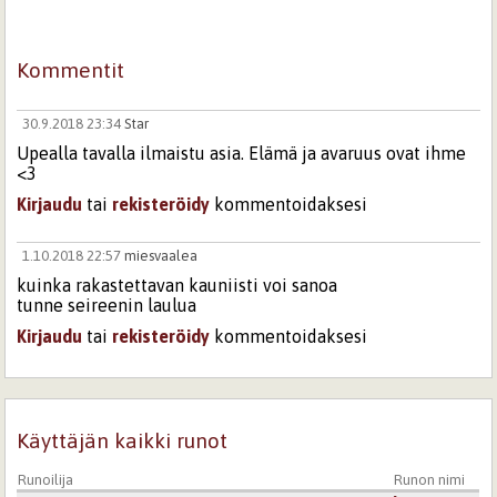
Kommentit
30.9.2018 23:34
Star
Upealla tavalla ilmaistu asia. Elämä ja avaruus ovat ihme
<3
Kirjaudu
tai
rekisteröidy
kommentoidaksesi
1.10.2018 22:57
miesvaalea
kuinka rakastettavan kauniisti voi sanoa
tunne seireenin laulua
Kirjaudu
tai
rekisteröidy
kommentoidaksesi
Sivut
Käyttäjän kaikki runot
Runoilija
Runon nimi