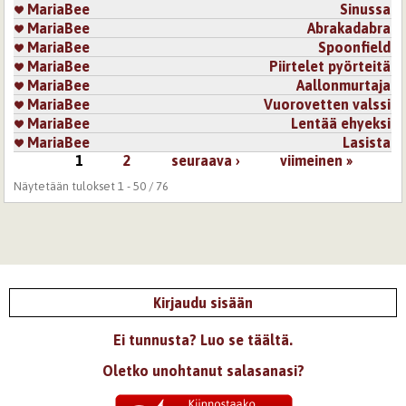
MariaBee
Sinussa
MariaBee
Abrakadabra
MariaBee
Spoonfield
MariaBee
Piirtelet pyörteitä
MariaBee
Aallonmurtaja
MariaBee
Vuorovetten valssi
MariaBee
Lentää ehyeksi
MariaBee
Lasista
1
2
seuraava ›
viimeinen »
Sivut
Näytetään tulokset 1 - 50 / 76
Kirjaudu sisään
Ei tunnusta? Luo se täältä.
Oletko unohtanut salasanasi?