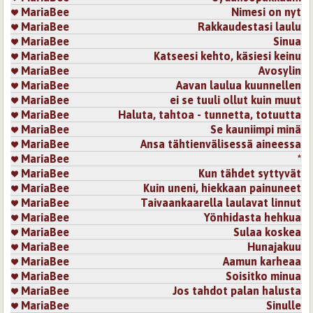
MariaBee
Nimesi on nyt
MariaBee
Rakkaudestasi laulu
MariaBee
Sinua
MariaBee
Katseesi kehto, käsiesi keinu
MariaBee
Avosylin
MariaBee
Aavan laulua kuunnellen
MariaBee
ei se tuuli ollut kuin muut
MariaBee
Haluta, tahtoa - tunnetta, totuutta
MariaBee
Se kauniimpi minä
MariaBee
Ansa tähtienvälisessä aineessa
MariaBee
*
MariaBee
Kun tähdet syttyvät
MariaBee
Kuin uneni, hiekkaan painuneet
MariaBee
Taivaankaarella laulavat linnut
MariaBee
Yönhidasta hehkua
MariaBee
Sulaa koskea
MariaBee
Hunajakuu
MariaBee
Aamun karheaa
MariaBee
Soisitko minua
MariaBee
Jos tahdot palan halusta
MariaBee
Sinulle