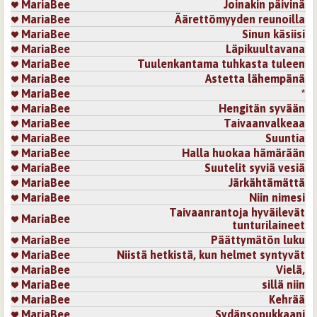
MariaBee
Joinakin päivinä
MariaBee
Äärettömyyden reunoilla
MariaBee
Sinun käsiisi
MariaBee
Läpikuultavana
MariaBee
Tuulenkantama tuhkasta tuleen
MariaBee
Astetta lähempänä
MariaBee
*
MariaBee
Hengitän syvään
MariaBee
Taivaanvalkeaa
MariaBee
Suuntia
MariaBee
Halla huokaa hämärään
MariaBee
Suutelit syviä vesiä
MariaBee
Järkähtämättä
MariaBee
Niin nimesi
Taivaanrantoja hyväilevät
MariaBee
tunturilaineet
MariaBee
Päättymätön luku
MariaBee
Niistä hetkistä, kun helmet syntyvät
MariaBee
Vielä,
MariaBee
sillä niin
MariaBee
Kehrää
MariaBee
Sydänsopukkaani