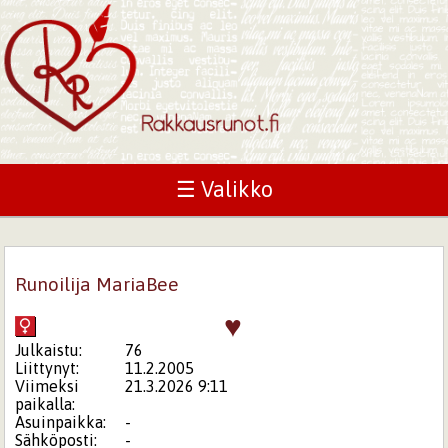
☰ Valikko
Runoilija MariaBee
♥
Julkaistu:
76
Liittynyt:
11.2.2005
Viimeksi
21.3.2026 9:11
paikalla:
Asuinpaikka:
-
Sähköposti:
-