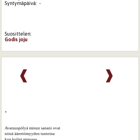
Syntymäpäivä:
-
Suosittelen:
Godis
joju
❰
❱
*
Avaruuspölyä minun sanani ovat

niinä äärettömyyden tunteina

kun kuljet minussa
