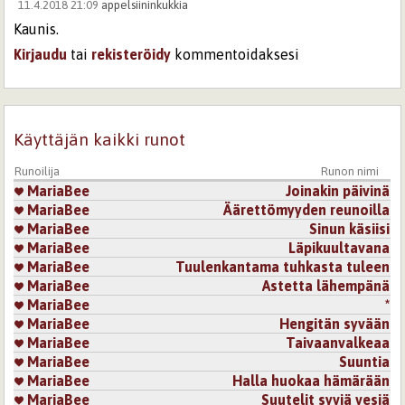
11.4.2018 21:09
appelsiininkukkia
Kaunis.
Kirjaudu
tai
rekisteröidy
kommentoidaksesi
Sivut
Käyttäjän kaikki runot
Runoilija
Runon nimi
MariaBee
Joinakin päivinä
MariaBee
Äärettömyyden reunoilla
MariaBee
Sinun käsiisi
MariaBee
Läpikuultavana
MariaBee
Tuulenkantama tuhkasta tuleen
MariaBee
Astetta lähempänä
MariaBee
*
MariaBee
Hengitän syvään
MariaBee
Taivaanvalkeaa
MariaBee
Suuntia
MariaBee
Halla huokaa hämärään
MariaBee
Suutelit syviä vesiä