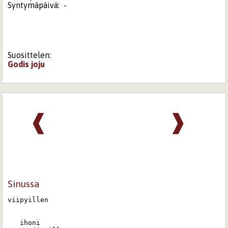
Syntymäpäivä:
-
Suosittelen:
Godis
joju
❰
❱
Sinussa
viipyillen

   ihoni 
