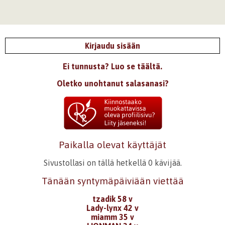
Kirjaudu sisään
Ei tunnusta? Luo se täältä.
Oletko unohtanut salasanasi?
Paikalla olevat käyttäjät
Sivustollasi on tällä hetkellä 0 kävijää.
Tänään syntymäpäiviään viettää
tzadik 58 v
Lady-lynx 42 v
miamm 35 v