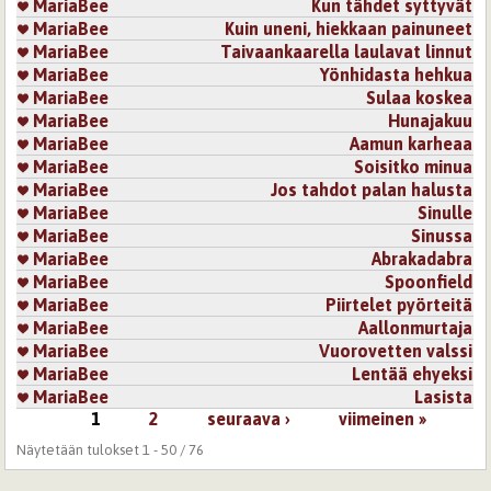
MariaBee
Kun tähdet syttyvät
MariaBee
Kuin uneni, hiekkaan painuneet
MariaBee
Taivaankaarella laulavat linnut
MariaBee
Yönhidasta hehkua
MariaBee
Sulaa koskea
MariaBee
Hunajakuu
MariaBee
Aamun karheaa
MariaBee
Soisitko minua
MariaBee
Jos tahdot palan halusta
MariaBee
Sinulle
MariaBee
Sinussa
MariaBee
Abrakadabra
MariaBee
Spoonfield
MariaBee
Piirtelet pyörteitä
MariaBee
Aallonmurtaja
MariaBee
Vuorovetten valssi
MariaBee
Lentää ehyeksi
MariaBee
Lasista
1
2
seuraava ›
viimeinen »
Sivut
Näytetään tulokset 1 - 50 / 76