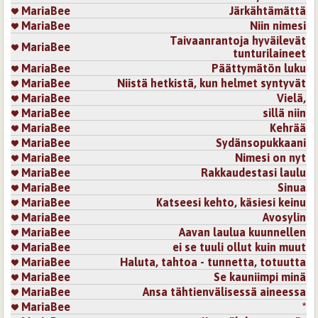
MariaBee
Järkähtämättä
MariaBee
Niin nimesi
Taivaanrantoja hyväilevät
MariaBee
tunturilaineet
MariaBee
Päättymätön luku
MariaBee
Niistä hetkistä, kun helmet syntyvät
MariaBee
Vielä,
MariaBee
sillä niin
MariaBee
Kehrää
MariaBee
Sydänsopukkaani
MariaBee
Nimesi on nyt
MariaBee
Rakkaudestasi laulu
MariaBee
Sinua
MariaBee
Katseesi kehto, käsiesi keinu
MariaBee
Avosylin
MariaBee
Aavan laulua kuunnellen
MariaBee
ei se tuuli ollut kuin muut
MariaBee
Haluta, tahtoa - tunnetta, totuutta
MariaBee
Se kauniimpi minä
MariaBee
Ansa tähtienvälisessä aineessa
MariaBee
*