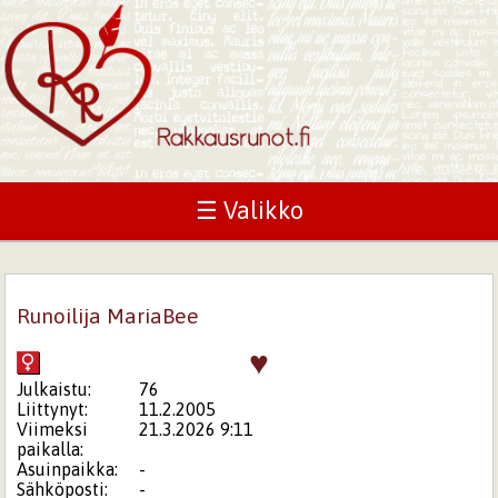
☰ Valikko
Runoilija MariaBee
♥
Julkaistu:
76
Liittynyt:
11.2.2005
Viimeksi
21.3.2026 9:11
paikalla:
Asuinpaikka:
-
Sähköposti:
-