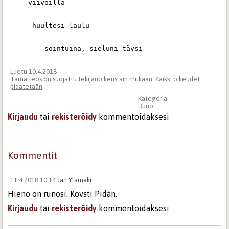
     viivoilla

 huultesi laulu

         sointuina, sieluni täysi -
Luotu 10.4.2018
Tämä teos on suojattu tekijänoikeuslain mukaan.
Kaikki oikeudet
pidätetään
.
Kategoria:
Runo
Kirjaudu
tai
rekisteröidy
kommentoidaksesi
Kommentit
11.4.2018 10:14
Jari Ylamaki
Hieno on runosi. Kovsti Pidän.
Kirjaudu
tai
rekisteröidy
kommentoidaksesi