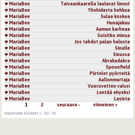
MariaBee
Taivaankaarella laulavat linnut
MariaBee
Yönhidasta hehkua
MariaBee
Sulaa koskea
MariaBee
Hunajakuu
MariaBee
Aamun karheaa
MariaBee
Soisitko minua
MariaBee
Jos tahdot palan halusta
MariaBee
Sinulle
MariaBee
Sinussa
MariaBee
Abrakadabra
MariaBee
Spoonfield
MariaBee
Piirtelet pyörteitä
MariaBee
Aallonmurtaja
MariaBee
Vuorovetten valssi
MariaBee
Lentää ehyeksi
MariaBee
Lasista
1
2
seuraava ›
viimeinen »
Sivut
Näytetään tulokset 1 - 50 / 76