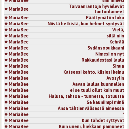
MariaBee
Niin nimesi
Taivaanrantoja hyväilevät
MariaBee
tunturilaineet
MariaBee
Päättymätön luku
MariaBee
Niistä hetkistä, kun helmet syntyvät
MariaBee
Vielä,
MariaBee
sillä niin
MariaBee
Kehrää
MariaBee
Sydänsopukkaani
MariaBee
Nimesi on nyt
MariaBee
Rakkaudestasi laulu
MariaBee
Sinua
MariaBee
Katseesi kehto, käsiesi keinu
MariaBee
Avosylin
MariaBee
Aavan laulua kuunnellen
MariaBee
ei se tuuli ollut kuin muut
MariaBee
Haluta, tahtoa - tunnetta, totuutta
MariaBee
Se kauniimpi minä
MariaBee
Ansa tähtienvälisessä aineessa
MariaBee
*
MariaBee
Kun tähdet syttyvät
MariaBee
Kuin uneni, hiekkaan painuneet