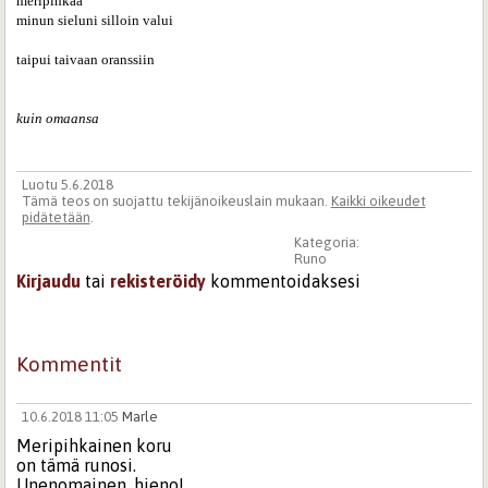
meripihkaa

minun sieluni silloin valui

taipui taivaan oranssiin

kuin omaansa
Luotu 5.6.2018
Tämä teos on suojattu tekijänoikeuslain mukaan.
Kaikki oikeudet
pidätetään
.
Kategoria:
Runo
Kirjaudu
tai
rekisteröidy
kommentoidaksesi
Kommentit
10.6.2018 11:05
Marle
Meripihkainen koru
on tämä runosi.
Unenomainen, hieno!