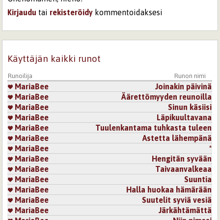
Kirjaudu
tai
rekisteröidy
kommentoidaksesi
Sivut
Käyttäjän kaikki runot
Runoilija
Runon nimi
MariaBee
Joinakin päivinä
MariaBee
Äärettömyyden reunoilla
MariaBee
Sinun käsiisi
MariaBee
Läpikuultavana
MariaBee
Tuulenkantama tuhkasta tuleen
MariaBee
Astetta lähempänä
MariaBee
*
MariaBee
Hengitän syvään
MariaBee
Taivaanvalkeaa
MariaBee
Suuntia
MariaBee
Halla huokaa hämärään
MariaBee
Suutelit syviä vesiä
MariaBee
Järkähtämättä