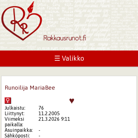
☰ Valikko
Runoilija MariaBee
♥
Julkaistu:
76
Liittynyt:
11.2.2005
Viimeksi
21.3.2026 9:11
paikalla:
Asuinpaikka:
-
Sähköposti:
-