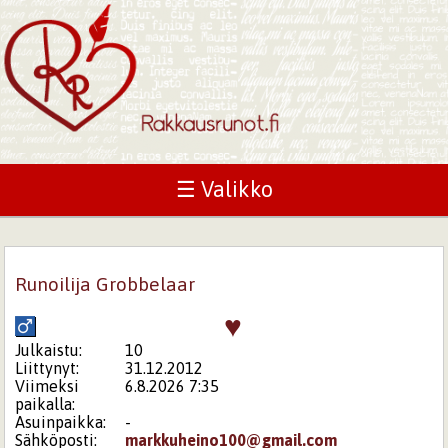
☰ Valikko
Runoilija Grobbelaar
♥
Julkaistu:
10
Liittynyt:
31.12.2012
Viimeksi
6.8.2026 7:35
paikalla:
Asuinpaikka:
-
Sähköposti:
markkuheino100@gmail.com