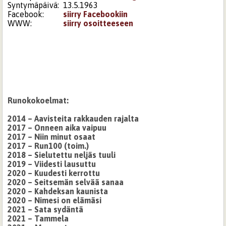
Syntymäpäivä:
13.5.1963
Facebook:
siirry Facebookiin
WWW:
siirry osoitteeseen
Runokokoelmat:
2014 – Aavisteita rakkauden rajalta
2017 – Onneen aika vaipuu
2017 – Niin minut osaat
2017 – Run100 (toim.)
2018 – Sielutettu neljäs tuuli
2019 – Viidesti lausuttu
2020 – Kuudesti kerrottu
2020 – Seitsemän selvää sanaa
2020 – Kahdeksan kaunista
2020 – Nimesi on elämäsi
2021 – Sata sydäntä
2021 – Tammela