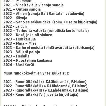
2021 - Mummot
2021 – Vipeltäviä ja vienoja sanoja
2021 – Outoja sanoja
2022 – Alinen (runoja Ilari Rantalan valokuviin)
2022 – Siivuja
2022 – Sano se rakkaudeksi (toim. / useita kirjoittajia)
2022 - Laidun
2022 – Tarinoita valosta (runollisia kertomuksia)
2022 – Kesä, joka oli sininen
2023 – Huiskaisuja
2023 – Minä – Mies
2023 – Karhu ei muista tehdä avaruutta (aforismeja)
2023 – Välistä paloja
2023 – Herkillä
2024 – Ruosteinen kuukausi
2024 – Uusi Kevät
Muut runokokoelmien yhteisjulkaisut:
2021 - Runorälläkkä I
(+ K.Lähdesmäki, P.Halme)
2022 - Runorälläkkä II (+ K.Lähdesmäki, P.Halme)
2023 - Runorälläkkä III (+ K.Lähdesmäki, P.Halme)
2024 - Runorälläkkä IV (+useita kirjoittajia)