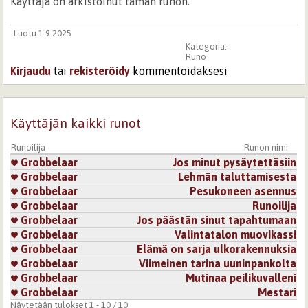
Käyttäjä on arkistoinut tämän runon.
Luotu 1.9.2025
Kategoria:
Runo
Kirjaudu
tai
rekisteröidy
kommentoidaksesi
Käyttäjän kaikki runot
Runoilija
Runon nimi
Grobbelaar
Jos minut pysäytettäsiin
Grobbelaar
Lehmän taluttamisesta
Grobbelaar
Pesukoneen asennus
Grobbelaar
Runoilija
Grobbelaar
Jos päästän sinut tapahtumaan
Grobbelaar
Valintatalon muovikassi
Grobbelaar
Elämä on sarja ulkorakennuksia
Grobbelaar
Viimeinen tarina uuninpankolta
Grobbelaar
Mutinaa peilikuvalleni
Grobbelaar
Mestari
Näytetään tulokset 1 - 10 / 10