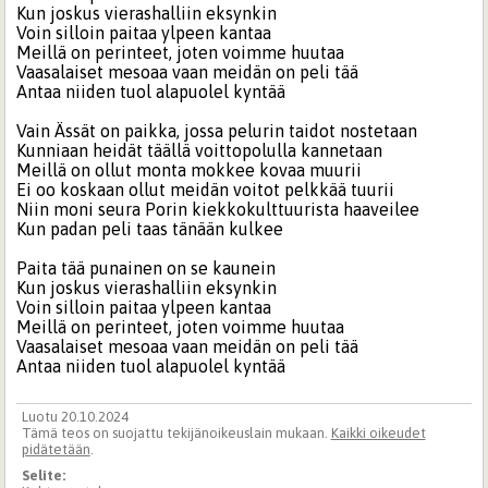
Kun joskus vierashalliin eksynkin
Voin silloin paitaa ylpeen kantaa
Meillä on perinteet, joten voimme huutaa
Vaasalaiset mesoaa vaan meidän on peli tää
Antaa niiden tuol alapuolel kyntää
Vain Ässät on paikka, jossa pelurin taidot nostetaan
Kunniaan heidät täällä voittopolulla kannetaan
Meillä on ollut monta mokkee kovaa muurii
Ei oo koskaan ollut meidän voitot pelkkää tuurii
Niin moni seura Porin kiekkokulttuurista haaveilee
Kun padan peli taas tänään kulkee
Paita tää punainen on se kaunein
Kun joskus vierashalliin eksynkin
Voin silloin paitaa ylpeen kantaa
Meillä on perinteet, joten voimme huutaa
Vaasalaiset mesoaa vaan meidän on peli tää
Antaa niiden tuol alapuolel kyntää
Luotu 20.10.2024
Tämä teos on suojattu tekijänoikeuslain mukaan.
Kaikki oikeudet
pidätetään
.
Selite: