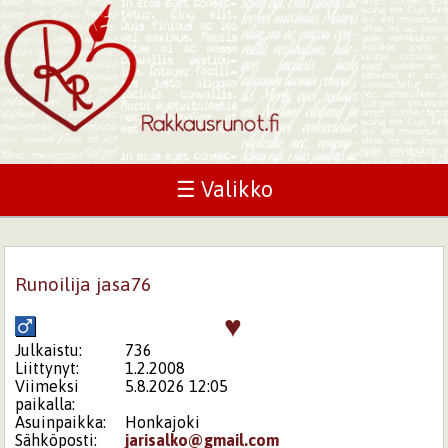
☰ Valikko
Runoilija jasa76
♥
Julkaistu:
736
Liittynyt:
1.2.2008
Viimeksi
5.8.2026 12:05
paikalla:
Asuinpaikka:
Honkajoki
Sähköposti:
jarisalko@gmail.com