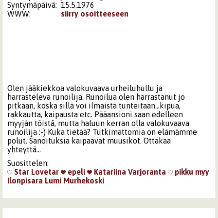
Syntymäpäivä:
15.5.1976
WWW:
siirry osoitteeseen
Olen jääkiekkoa valokuvaava urheiluhullu ja
harrasteleva runoilija. Runoilua olen harrastanut jo
pitkään, koska sillä voi ilmaista tunteitaan...kipua,
rakkautta, kaipausta etc. Pääansioni saan edelleen
myyjän töistä, mutta haluun kerran olla valokuvaava
runoilija :-) Kuka tietää? Tutkimattomia on elämämme
polut. Sanoituksia kaipaavat muusikot. Ottakaa
yhteyttä...
Suosittelen:
Star
Lovetar
epeli
Katariina Varjoranta
pikku myy
Ilonpisara
Lumi Murhekoski