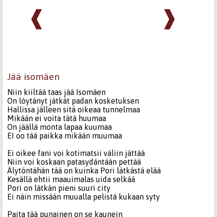
❰
❱
Jää isomäen
Niin kiiltää taas jää Isomäen
On löytänyt jätkät padan kosketuksen
Hallissa jälleen sitä oikeaa tunnelmaa
Mikään ei voita tätä huumaa
On jäällä monta lapaa kuumaa
EI oo tää paikka mikään muumaa
Ei oikee fani voi kotimatsii väliin jättää
Niin voi koskaan patasydäntään pettää
Älytöntähän tää on kuinka Pori lätkästä elää
Kesällä ehtii maauimalas uida selkää
Pori on lätkän pieni suuri city
Ei näin missään muualla pelistä kukaan syty
Paita tää punainen on se kaunein