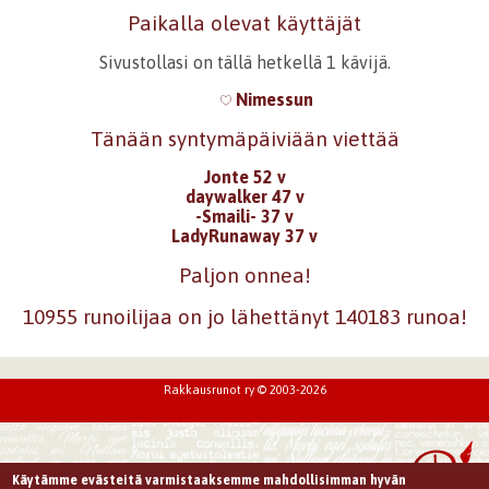
Paikalla olevat käyttäjät
Sivustollasi on tällä hetkellä 1 kävijä.
Nimessun
Tänään syntymäpäiviään viettää
Jonte 52 v
daywalker 47 v
-Smaili- 37 v
LadyRunaway 37 v
Paljon onnea!
10955 runoilijaa on jo lähettänyt 140183 runoa!
Rakkausrunot ry © 2003-2026
Käytämme evästeitä varmistaaksemme mahdollisimman hyvän