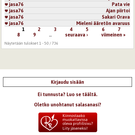
jasa76
Pata vie
jasa76
Ajan piirtoi
jasa76
Sakari Orava
jasa76
Mieleni ääretön avaruus
1
2
3
4
5
6
7
Sivut
8
9
…
seuraava ›
viimeinen »
Näytetään tulokset 1 - 50 / 736
Kirjaudu sisään
Ei tunnusta? Luo se täältä.
Oletko unohtanut salasanasi?