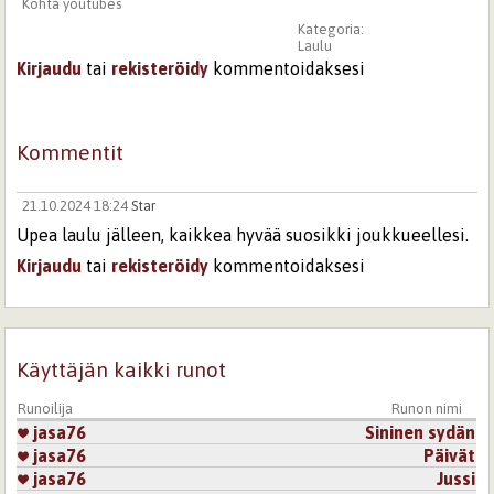
Kohta youtubes
Kategoria:
Laulu
Kirjaudu
tai
rekisteröidy
kommentoidaksesi
Kommentit
21.10.2024 18:24
Star
Upea laulu jälleen, kaikkea hyvää suosikki joukkueellesi.
Kirjaudu
tai
rekisteröidy
kommentoidaksesi
Sivut
Käyttäjän kaikki runot
Runoilija
Runon nimi
jasa76
Sininen sydän
jasa76
Päivät
jasa76
Jussi