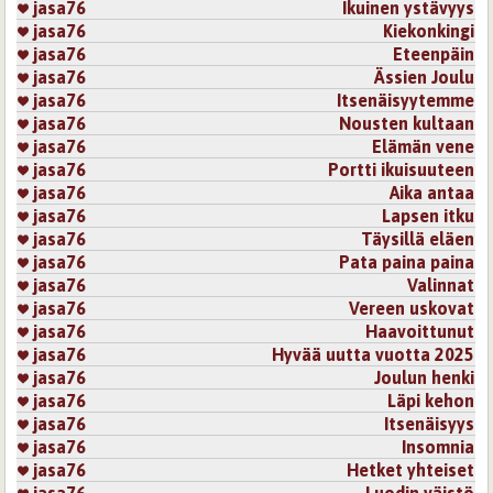
jasa76
Ikuinen ystävyys
jasa76
Kiekonkingi
jasa76
Eteenpäin
jasa76
Ässien Joulu
jasa76
Itsenäisyytemme
jasa76
Nousten kultaan
jasa76
Elämän vene
jasa76
Portti ikuisuuteen
jasa76
Aika antaa
jasa76
Lapsen itku
jasa76
Täysillä eläen
jasa76
Pata paina paina
jasa76
Valinnat
jasa76
Vereen uskovat
jasa76
Haavoittunut
jasa76
Hyvää uutta vuotta 2025
jasa76
Joulun henki
jasa76
Läpi kehon
jasa76
Itsenäisyys
jasa76
Insomnia
jasa76
Hetket yhteiset
jasa76
Luodin väistö