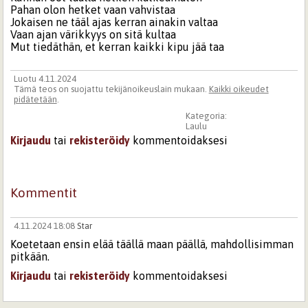
Pahan olon hetket vaan vahvistaa
Jokaisen ne tääl ajas kerran ainakin valtaa
Vaan ajan värikkyys on sitä kultaa
Mut tiedäthän, et kerran kaikki kipu jää taa
Luotu 4.11.2024
Tämä teos on suojattu tekijänoikeuslain mukaan.
Kaikki oikeudet
pidätetään
.
Kategoria:
Laulu
Kirjaudu
tai
rekisteröidy
kommentoidaksesi
Kommentit
4.11.2024 18:08
Star
Koetetaan ensin elää täällä maan päällä, mahdollisimman
pitkään.
Kirjaudu
tai
rekisteröidy
kommentoidaksesi
Sivut