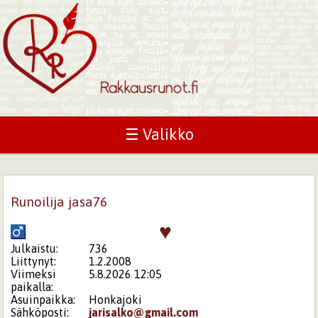
☰ Valikko
Runoilija jasa76
♥
Julkaistu:
736
Liittynyt:
1.2.2008
Viimeksi
5.8.2026 12:05
paikalla:
Asuinpaikka:
Honkajoki
Sähköposti:
jarisalko@gmail.com