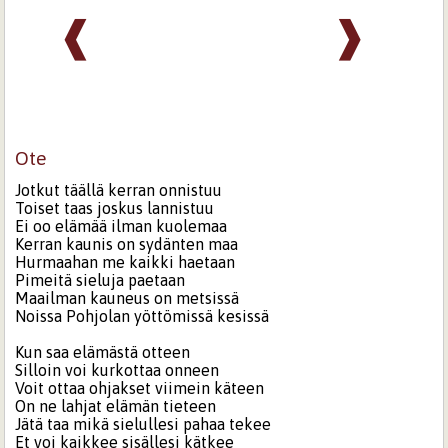
❰
❱
Ote
Jotkut täällä kerran onnistuu
Toiset taas joskus lannistuu
Ei oo elämää ilman kuolemaa
Kerran kaunis on sydänten maa
Hurmaahan me kaikki haetaan
Pimeitä sieluja paetaan
Maailman kauneus on metsissä
Noissa Pohjolan yöttömissä kesissä
Kun saa elämästä otteen
Silloin voi kurkottaa onneen
Voit ottaa ohjakset viimein käteen
On ne lahjat elämän tieteen
Jätä taa mikä sielullesi pahaa tekee
Et voi kaikkee sisällesi kätkee