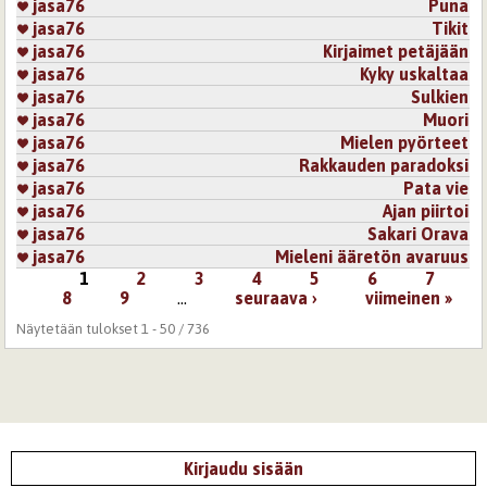
jasa76
Puna
jasa76
Tikit
jasa76
Kirjaimet petäjään
jasa76
Kyky uskaltaa
jasa76
Sulkien
jasa76
Muori
jasa76
Mielen pyörteet
jasa76
Rakkauden paradoksi
jasa76
Pata vie
jasa76
Ajan piirtoi
jasa76
Sakari Orava
jasa76
Mieleni ääretön avaruus
1
2
3
4
5
6
7
Sivut
8
9
…
seuraava ›
viimeinen »
Näytetään tulokset 1 - 50 / 736
Kirjaudu sisään