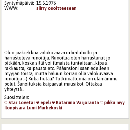
Syntymäpäivä:
15.5.1976
WWW:
siirry osoitteeseen
Olen jääkiekkoa valokuvaava urheiluhullu ja
harrasteleva runoilija. Runoilua olen harrastanut jo
pitkään, koska sillä voi ilmaista tunteitaan...kipua,
rakkautta, kaipausta etc. Pääansioni saan edelleen
myyjän töistä, mutta haluun kerran olla valokuvaava
runoilija :-) Kuka tietää? Tutkimattomia on elämämme
polut. Sanoituksia kaipaavat muusikot. Ottakaa
yhteyttä...
Suosittelen:
Star
Lovetar
epeli
Katariina Varjoranta
pikku myy
Ilonpisara
Lumi Murhekoski