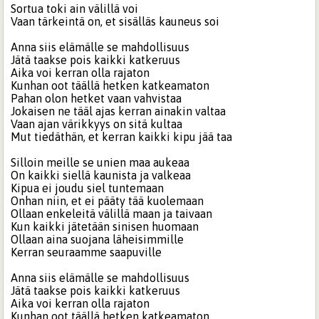
Sortua toki ain välillä voi
Vaan tärkeintä on, et sisälläs kauneus soi
Anna siis elämälle se mahdollisuus
Jätä taakse pois kaikki katkeruus
Aika voi kerran olla rajaton
Kunhan oot täällä hetken katkeamaton
Pahan olon hetket vaan vahvistaa
Jokaisen ne tääl ajas kerran ainakin valtaa
Vaan ajan värikkyys on sitä kultaa
Mut tiedäthän, et kerran kaikki kipu jää taa
Silloin meille se unien maa aukeaa
On kaikki siellä kaunista ja valkeaa
Kipua ei joudu siel tuntemaan
Onhan niin, et ei pääty tää kuolemaan
Ollaan enkeleitä välillä maan ja taivaan
Kun kaikki jätetään sinisen huomaan
Ollaan aina suojana läheisimmille
Kerran seuraamme saapuville
Anna siis elämälle se mahdollisuus
Jätä taakse pois kaikki katkeruus
Aika voi kerran olla rajaton
Kunhan oot täällä hetken katkeamaton