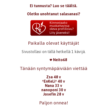
Ei tunnusta? Luo se täältä.
Oletko unohtanut salasanasi?
Paikalla olevat käyttäjät
Sivustollasi on tällä hetkellä 1 kävijä.
Neito68
Tänään syntymäpäiviään viettää
Zsa 48 v
^EnKeLi^ 40 v
Nana 33 v
nanoponi 30 v
Josefín 28 v
Paljon onnea!