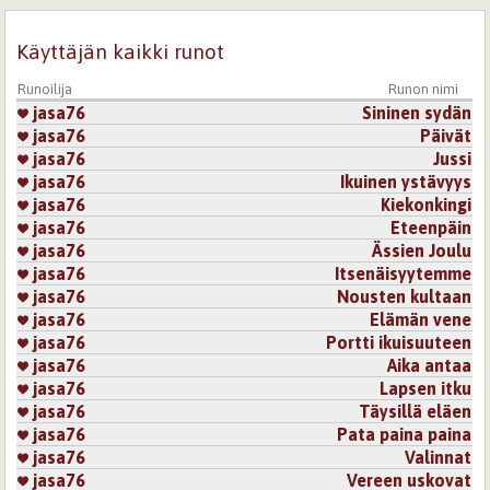
Käyttäjän kaikki runot
Runoilija
Runon nimi
jasa76
Sininen sydän
jasa76
Päivät
jasa76
Jussi
jasa76
Ikuinen ystävyys
jasa76
Kiekonkingi
jasa76
Eteenpäin
jasa76
Ässien Joulu
jasa76
Itsenäisyytemme
jasa76
Nousten kultaan
jasa76
Elämän vene
jasa76
Portti ikuisuuteen
jasa76
Aika antaa
jasa76
Lapsen itku
jasa76
Täysillä eläen
jasa76
Pata paina paina
jasa76
Valinnat
jasa76
Vereen uskovat