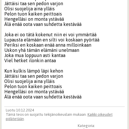
Jättäisi taa sen pedon varjon
Olisi suojelija aina ylläis
Pelon tuon kaiken peittoais
Hengelläsi on monta ystävää
Älä enää oota vaan suhdetta kestävää
Joka ei oo tätä kokenut niin ei voi ymmärtää
Lupausta elämään en silti voi koskaan pyörtää
Periksi en koskaan enää anna milloinkaan
Uskon yhä tämän elämäni unelmaan
Joka mua loppuun asti kantaa
Viel hetket ilonkin antaa
Kun kulkis lämpö läpi kehon
Jättäisi taa sen pedon varjon
Olisi suojelija aina ylläis
Pelon tuon kaiken peittoais
Hengelläsi on monta ystävää
Älä enää oota vaan suhdetta kestävää
Luotu 10.12.2024
Tämä teos on suojattu tekijänoikeuslain mukaan.
Kaikki oikeudet
pidätetään
.
Kategoria: