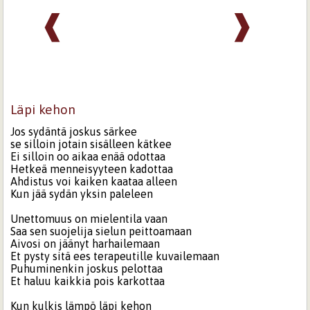
❰
❱
Läpi kehon
Jos sydäntä joskus särkee
se silloin jotain sisälleen kätkee
Ei silloin oo aikaa enää odottaa
Hetkeä menneisyyteen kadottaa
Ahdistus voi kaiken kaataa alleen
Kun jää sydän yksin paleleen
Unettomuus on mielentila vaan
Saa sen suojelija sielun peittoamaan
Aivosi on jäänyt harhailemaan
Et pysty sitä ees terapeutille kuvailemaan
Puhuminenkin joskus pelottaa
Et haluu kaikkia pois karkottaa
Kun kulkis lämpö läpi kehon