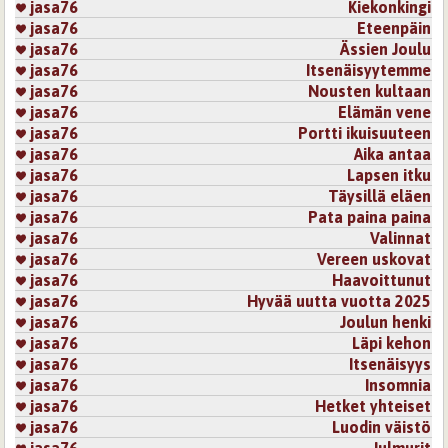
jasa76
Kiekonkingi
jasa76
Eteenpäin
jasa76
Ässien Joulu
jasa76
Itsenäisyytemme
jasa76
Nousten kultaan
jasa76
Elämän vene
jasa76
Portti ikuisuuteen
jasa76
Aika antaa
jasa76
Lapsen itku
jasa76
Täysillä eläen
jasa76
Pata paina paina
jasa76
Valinnat
jasa76
Vereen uskovat
jasa76
Haavoittunut
jasa76
Hyvää uutta vuotta 2025
jasa76
Joulun henki
jasa76
Läpi kehon
jasa76
Itsenäisyys
jasa76
Insomnia
jasa76
Hetket yhteiset
jasa76
Luodin väistö