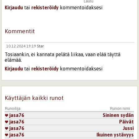
Laulu
Kirjaudu
tai
rekisteröidy
kommentoidaksesi
Kommentit
10.12.2024 19:19
Star
Tosiaankin, ei kannata pelätä liikaa, vaan elää täyttä
elämää.
Kirjaudu
tai
rekisteröidy
kommentoidaksesi
Sivut
Käyttäjän kaikki runot
Runoilija
Runon nimi
jasa76
Sininen sydän
jasa76
Päivät
jasa76
Jussi
jasa76
Ikuinen ystävyys