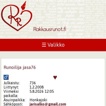
☰ Valikko
Runoilija jasa76
♥
Julkaistu:
736
Liittynyt:
1.2.2008
Viimeksi
5.8.2026 12:05
paikalla:
Asuinpaikka:
Honkajoki
Sähköposti:
jarisalko@gmail.com