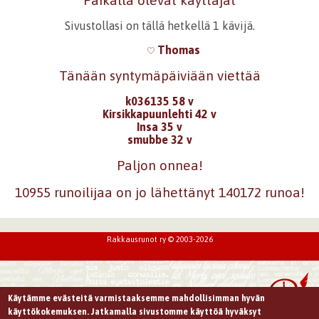
Paikalla olevat käyttäjät
Sivustollasi on tällä hetkellä 1 kävijä.
Thomas
Tänään syntymäpäiviään viettää
k036135 58 v
Kirsikkapuunlehti 42 v
Insa 35 v
smubbe 32 v
Paljon onnea!
10955 runoilijaa on jo lähettänyt 140172 runoa!
Rakkausrunot ry © 2003-2026
Käytämme evästeitä varmistaaksemme mahdollisimman hyvän
käyttökokemuksen. Jatkamalla sivustomme käyttöä hyväksyt