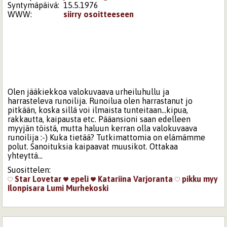
Syntymäpäivä:
15.5.1976
WWW:
siirry osoitteeseen
Olen jääkiekkoa valokuvaava urheiluhullu ja
harrasteleva runoilija. Runoilua olen harrastanut jo
pitkään, koska sillä voi ilmaista tunteitaan...kipua,
rakkautta, kaipausta etc. Pääansioni saan edelleen
myyjän töistä, mutta haluun kerran olla valokuvaava
runoilija :-) Kuka tietää? Tutkimattomia on elämämme
polut. Sanoituksia kaipaavat muusikot. Ottakaa
yhteyttä...
Suosittelen:
Star
Lovetar
epeli
Katariina Varjoranta
pikku myy
Ilonpisara
Lumi Murhekoski