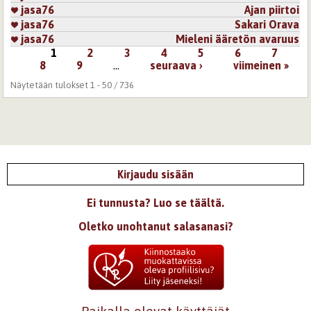
jasa76
Ajan piirtoi
jasa76
Sakari Orava
jasa76
Mieleni ääretön avaruus
1
2
3
4
5
6
7
Sivut
8
9
…
seuraava ›
viimeinen »
Näytetään tulokset 1 - 50 / 736
Kirjaudu sisään
Ei tunnusta? Luo se täältä.
Oletko unohtanut salasanasi?