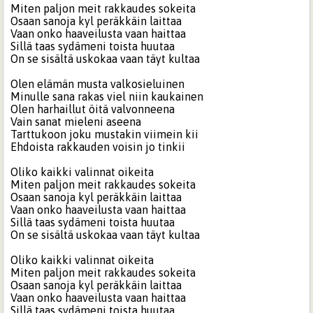
Miten paljon meit rakkaudes sokeita
Osaan sanoja kyl peräkkäin laittaa
Vaan onko haaveilusta vaan haittaa
Sillä taas sydämeni toista huutaa
On se sisältä uskokaa vaan täyt kultaa
Olen elämän musta valkosieluinen
Minulle sana rakas viel niin kaukainen
Olen harhaillut öitä valvonneena
Vain sanat mieleni aseena
Tarttukoon joku mustakin viimein kii
Ehdoista rakkauden voisin jo tinkii
Oliko kaikki valinnat oikeita
Miten paljon meit rakkaudes sokeita
Osaan sanoja kyl peräkkäin laittaa
Vaan onko haaveilusta vaan haittaa
Sillä taas sydämeni toista huutaa
On se sisältä uskokaa vaan täyt kultaa
Oliko kaikki valinnat oikeita
Miten paljon meit rakkaudes sokeita
Osaan sanoja kyl peräkkäin laittaa
Vaan onko haaveilusta vaan haittaa
Sillä taas sydämeni toista huutaa