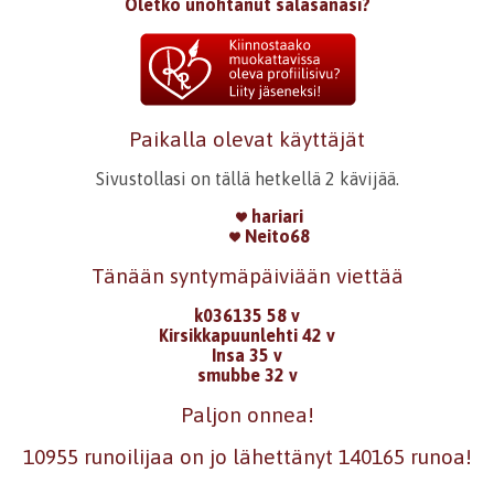
Oletko unohtanut salasanasi?
Paikalla olevat käyttäjät
Sivustollasi on tällä hetkellä 2 kävijää.
hariari
Neito68
Tänään syntymäpäiviään viettää
k036135 58 v
Kirsikkapuunlehti 42 v
Insa 35 v
smubbe 32 v
Paljon onnea!
10955 runoilijaa on jo lähettänyt 140165 runoa!