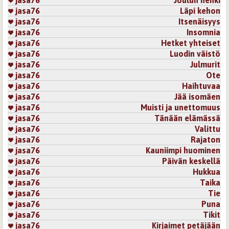
jasa76
Joulun henki
jasa76
Läpi kehon
jasa76
Itsenäisyys
jasa76
Insomnia
jasa76
Hetket yhteiset
jasa76
Luodin väistö
jasa76
Julmurit
jasa76
Ote
jasa76
Haihtuvaa
jasa76
Jää isomäen
jasa76
Muisti ja unettomuus
jasa76
Tänään elämässä
jasa76
Valittu
jasa76
Rajaton
jasa76
Kauniimpi huominen
jasa76
Päivän keskellä
jasa76
Hukkua
jasa76
Taika
jasa76
Tie
jasa76
Puna
jasa76
Tikit
jasa76
Kirjaimet petäjään