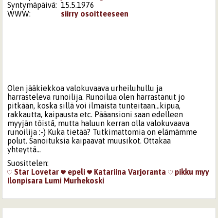
Syntymäpäivä:
15.5.1976
WWW:
siirry osoitteeseen
Olen jääkiekkoa valokuvaava urheiluhullu ja
harrasteleva runoilija. Runoilua olen harrastanut jo
pitkään, koska sillä voi ilmaista tunteitaan...kipua,
rakkautta, kaipausta etc. Pääansioni saan edelleen
myyjän töistä, mutta haluun kerran olla valokuvaava
runoilija :-) Kuka tietää? Tutkimattomia on elämämme
polut. Sanoituksia kaipaavat muusikot. Ottakaa
yhteyttä...
Suosittelen:
Star
Lovetar
epeli
Katariina Varjoranta
pikku myy
Ilonpisara
Lumi Murhekoski