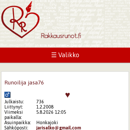
☰ Valikko
Runoilija jasa76
♥
Julkaistu:
736
Liittynyt:
1.2.2008
Viimeksi
5.8.2026 12:05
paikalla:
Asuinpaikka:
Honkajoki
Sähköposti:
jarisalko@gmail.com