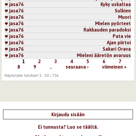
jasa76
Kyky uskaltaa
jasa76
Sulkien
jasa76
Muori
jasa76
Mielen pyörteet
jasa76
Rakkauden paradoksi
jasa76
Pata vie
jasa76
Ajan piirtoi
jasa76
Sakari Orava
jasa76
Mieleni ääretön avaruus
1
2
3
4
5
6
7
Sivut
8
9
…
seuraava ›
viimeinen »
Näytetään tulokset 1 - 50 / 736
Kirjaudu sisään
Ei tunnusta? Luo se täältä.