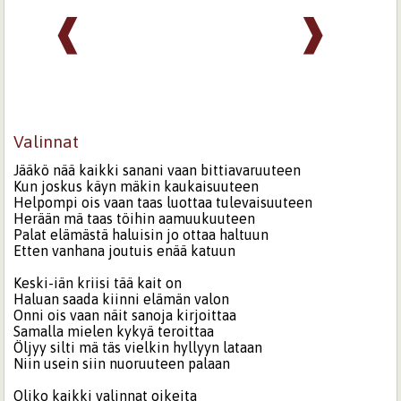
❰
❱
Valinnat
Jääkö nää kaikki sanani vaan bittiavaruuteen
Kun joskus käyn mäkin kaukaisuuteen
Helpompi ois vaan taas luottaa tulevaisuuteen
Herään mä taas töihin aamuukuuteen
Palat elämästä haluisin jo ottaa haltuun
Etten vanhana joutuis enää katuun
Keski-iän kriisi tää kait on
Haluan saada kiinni elämän valon
Onni ois vaan näit sanoja kirjoittaa
Samalla mielen kykyä teroittaa
Öljyy silti mä täs vielkin hyllyyn lataan
Niin usein siin nuoruuteen palaan
Oliko kaikki valinnat oikeita