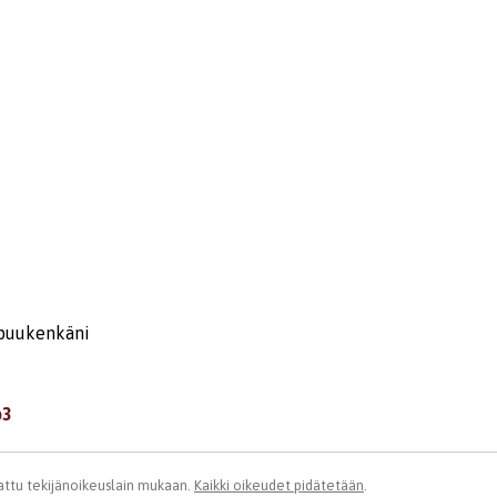
 puukenkäni
p3
ttu tekijänoikeuslain mukaan.
Kaikki oikeudet pidätetään
.