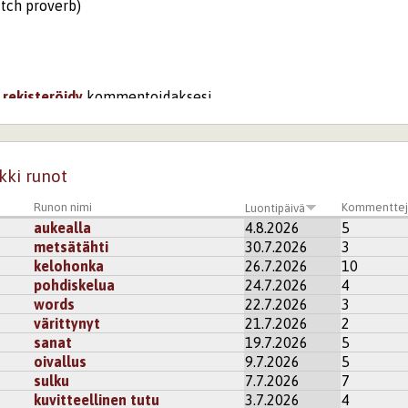
dutch proverb)
i
rekisteröidy
kommentoidaksesi
ti todettu.
kki runot
kisteröidy
kommentoidaksesi
Runon nimi
Kommenttej
Luontipäivä
aukealla
4.8.2026
5
ate
metsätähti
30.7.2026
3
sen kaikki värit. Hieno tulkintakin aiheesta :)
kelohonka
26.7.2026
10
pohdiskelua
24.7.2026
4
kisteröidy
kommentoidaksesi
words
22.7.2026
3
värittynyt
21.7.2026
2
tte
sanat
19.7.2026
5
t terävöittävät tekstiä. Ja äät ja ärrät ne yhteen sopii!
oivallus
9.7.2026
5
ntavat rautasaappaankin, ehkä?
sulku
7.7.2026
7
kisteröidy
kommentoidaksesi
kuvitteellinen tutu
3.7.2026
4