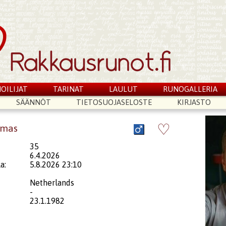
OILIJAT
TARINAT
LAULUT
RUNOGALLERIA
SÄÄNNÖT
TIETOSUOJASELOSTE
KIRJASTO
♡
omas
35
6.4.2026
a:
5.8.2026 23:10
Netherlands
-
23.1.1982