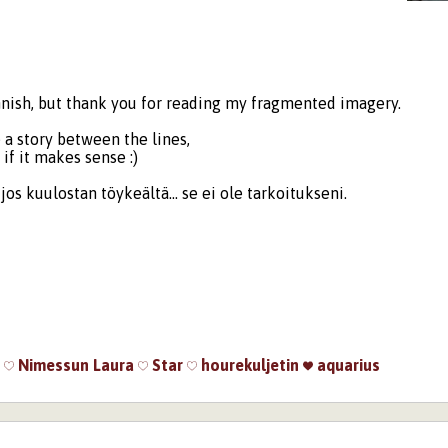
innish, but thank you for reading my fragmented imagery.
 a story between the lines,
 if it makes sense :)
jos kuulostan töykeältä... se ei ole tarkoitukseni.
i
Nimessun
Laura
Star
hourekuljetin
aquarius