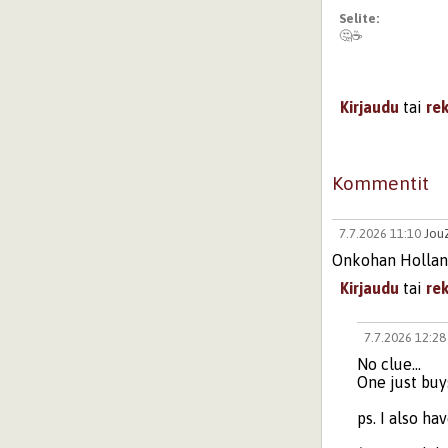
Selite:
🤔☕️
Kirjaudu
tai
re
Kommentit
7.7.2026 11:10
Jou
Onkohan Hollant
Kirjaudu
tai
re
7.7.2026 12:2
No clue...
One just buy
ps. I also h