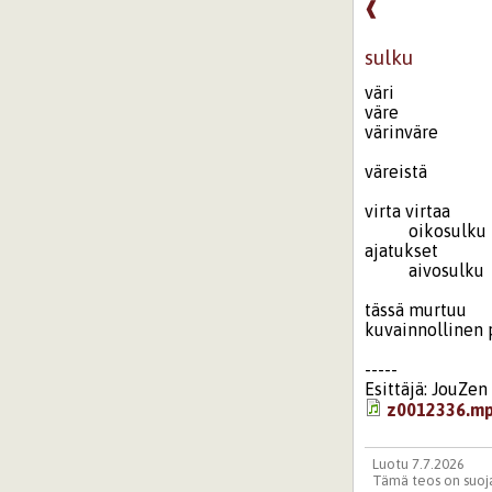
❰
sulku
väri
väre
värinväre
väreistä
virta virtaa
oikosulku
ajatukset
aivosulku
tässä murtuu
kuvainnollinen
-----
Esittäjä: JouZen
z0012336.m
Luotu 7.7.2026
Tämä teos on suoja