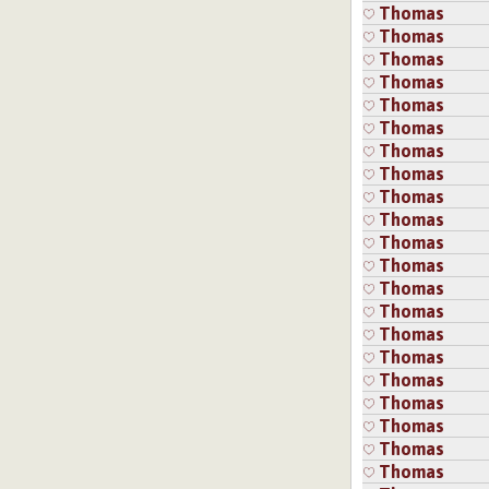
Thomas
Thomas
7.7.2026 17:4
Thomas
Kansanrunous,
Thomas
Minulla ei o
Thomas
Kirjaudu
ta
Thomas
Thomas
Thomas
23.7.2026 21:54
tu
Thomas
Tää on kyllä viv
Thomas
Kirjaudu
tai
re
Thomas
Thomas
Thomas
Thomas
Thomas
Thomas
Thomas
Thomas
Thomas
Thomas
Thomas