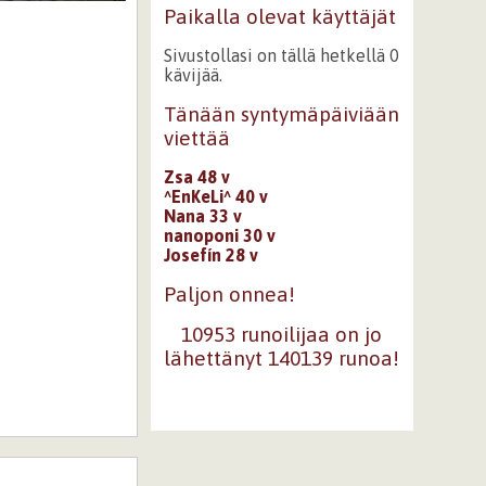
Paikalla olevat käyttäjät
Sivustollasi on tällä hetkellä 0
kävijää.
Tänään syntymäpäiviään
viettää
Zsa 48 v
^EnKeLi^ 40 v
Nana 33 v
nanoponi 30 v
Josefín 28 v
Paljon onnea!
10953 runoilijaa on jo
lähettänyt 140139 runoa!