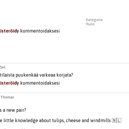
Kategoria:
Runo
kisteröidy
kommentoidaksesi
Zen
ilaista puukenkää vaikeaa korjata?
kisteröidy
kommentoidaksesi
8
Thomas
s a new pair?
ave little knowledge about tulips, cheese and windmills 🇳🇱