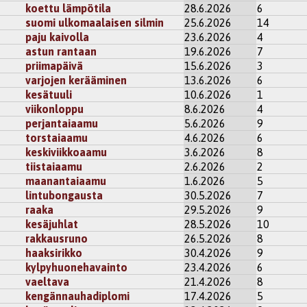
koettu lämpötila
28.6.2026
6
suomi ulkomaalaisen silmin
25.6.2026
14
2
Thomas
paju kaivolla
23.6.2026
4
 käsijarru on otettu pois päältä...
astun rantaan
19.6.2026
7
le minkäänlaista kirjallista tietämystä 😅
priimapäivä
15.6.2026
3
i
rekisteröidy
kommentoidaksesi
varjojen kerääminen
13.6.2026
6
kesätuuli
10.6.2026
1
viikonloppu
8.6.2026
4
lihelmainen3
perjantaiaamu
5.6.2026
9
ahteita täynnä :)
torstaiaamu
4.6.2026
6
kisteröidy
kommentoidaksesi
keskiviikkoaamu
3.6.2026
8
tiistaiaamu
2.6.2026
2
maanantaiaamu
1.6.2026
5
lintubongausta
30.5.2026
7
raaka
29.5.2026
9
kesäjuhlat
28.5.2026
10
rakkausruno
26.5.2026
8
haaksirikko
30.4.2026
9
kylpyhuonehavainto
23.4.2026
6
vaeltava
21.4.2026
8
kengännauhadiplomi
17.4.2026
5