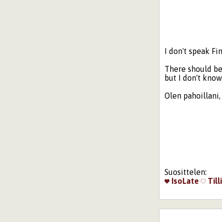
I don't speak F
There should be
but I don't know
Olen pahoillani, 
Suosittelen:
IsoLate
Till