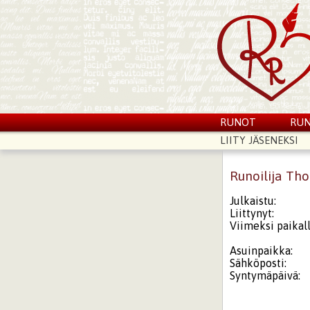
RUNOT
RUN
LIITY JÄSENEKSI
Runoilija Th
Julkaistu:
Liittynyt:
Viimeksi paikall
Asuinpaikka:
Sähköposti:
Syntymäpäivä: