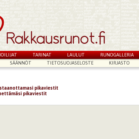
OILIJAT
TARINAT
LAULUT
RUNOGALLERIA
SÄÄNNÖT
TIETOSUOJASELOSTE
KIRJASTO
astaanottamasi pikaviestit
hettämäsi pikaviestit