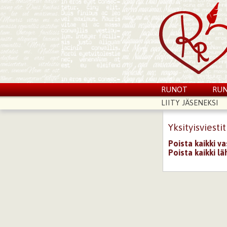
RUNOT
RUN
LIITY JÄSENEKSI
Yksityisviestit
Poista kaikki v
Poista kaikki lä