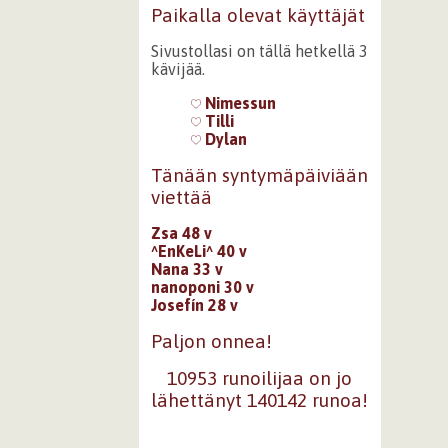
Paikalla olevat käyttäjät
Sivustollasi on tällä hetkellä 3
kävijää.
Nimessun
Tilli
Dylan
Tänään syntymäpäiviään
viettää
Zsa 48 v
^EnKeLi^ 40 v
Nana 33 v
nanoponi 30 v
Josefín 28 v
Paljon onnea!
10953 runoilijaa on jo
lähettänyt 140142 runoa!