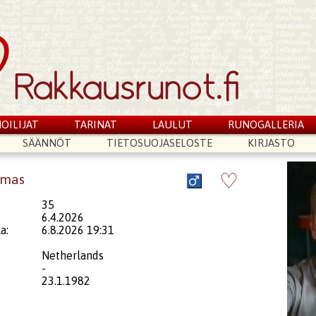
OILIJAT
TARINAT
LAULUT
RUNOGALLERIA
SÄÄNNÖT
TIETOSUOJASELOSTE
KIRJASTO
♡
omas
35
6.4.2026
a:
6.8.2026 19:31
Netherlands
-
23.1.1982