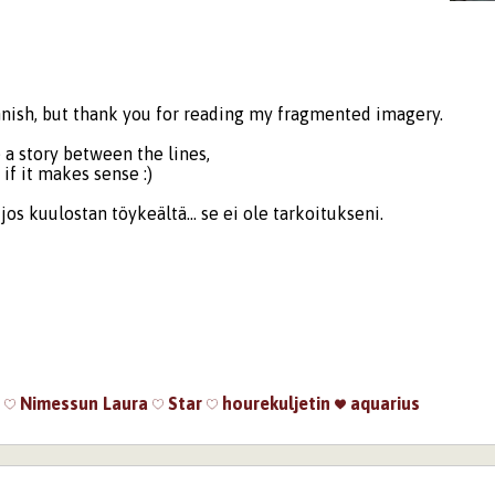
innish, but thank you for reading my fragmented imagery.
 a story between the lines,
 if it makes sense :)
jos kuulostan töykeältä... se ei ole tarkoitukseni.
i
Nimessun
Laura
Star
hourekuljetin
aquarius