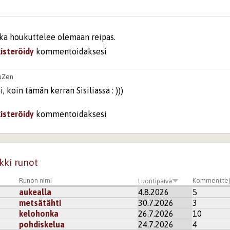
ka houkuttelee olemaan reipas.
kisteröidy
kommentoidaksesi
uZen
, koin tämän kerran Sisiliassa : )))
kisteröidy
kommentoidaksesi
kki runot
Runon nimi
Kommenttej
Luontipäivä
aukealla
4.8.2026
5
metsätähti
30.7.2026
3
kelohonka
26.7.2026
10
pohdiskelua
24.7.2026
4