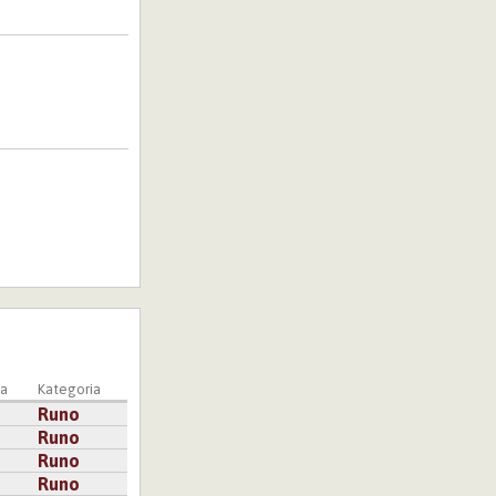
a
Kategoria
Runo
Runo
Runo
Runo