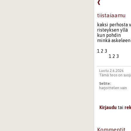
❰
tiistaiaamu
kaksi perhosta 
risteyksen yllä
kun pohdin
minkä askeleen
1 2 3
1 2 3
Luotu 2.6.2026
Tämä teos on suoja
Selite:
harjoittelen vain
Kirjaudu
tai
re
Kommentit