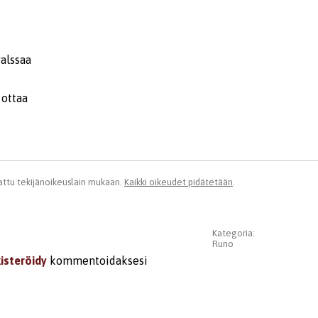
valssaa
 ottaa
ttu tekijänoikeuslain mukaan.
Kaikki oikeudet pidätetään
.
Kategoria:
Runo
kisteröidy
kommentoidaksesi