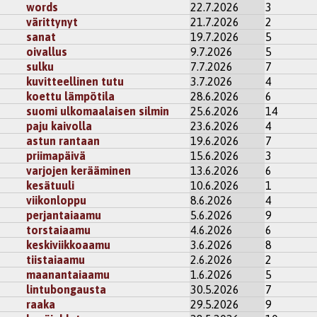
words
22.7.2026
3
värittynyt
21.7.2026
2
sanat
19.7.2026
5
oivallus
9.7.2026
5
sulku
7.7.2026
7
kuvitteellinen tutu
3.7.2026
4
koettu lämpötila
28.6.2026
6
suomi ulkomaalaisen silmin
25.6.2026
14
paju kaivolla
23.6.2026
4
astun rantaan
19.6.2026
7
priimapäivä
15.6.2026
3
varjojen kerääminen
13.6.2026
6
kesätuuli
10.6.2026
1
viikonloppu
8.6.2026
4
perjantaiaamu
5.6.2026
9
torstaiaamu
4.6.2026
6
keskiviikkoaamu
3.6.2026
8
tiistaiaamu
2.6.2026
2
maanantaiaamu
1.6.2026
5
lintubongausta
30.5.2026
7
raaka
29.5.2026
9