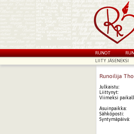
RUNOT
RUN
LIITY JÄSENEKSI
Runoilija Th
Julkaistu:
Liittynyt:
Viimeksi paikall
Asuinpaikka:
Sähköposti:
Syntymäpäivä: