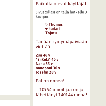
Paikalla olevat käyttäjät
Sivustollasi on tällä hetkellä 3
kävijää.
Thomas
hariari
Tojutu
Tänään syntymäpäiviään
viettää
Zsa 48 v
^EnKeLi^ 40 v
Nana 33 v
nanoponi 30 v
Josefín 28 v
Paljon onnea!
10954 runoilijaa on jo
lähettänyt 140144 runoa!