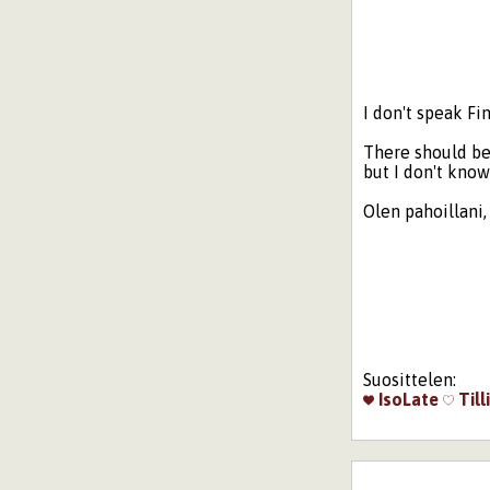
I don't speak F
There should be
but I don't know
Olen pahoillani, 
Suosittelen:
IsoLate
Till