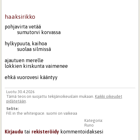
haaksirikko
pohjavirta vetää
sumutorvi korvassa
hylkypuuta, kaihoa
suolaa silmissä
ajautuen merelle
lokkien kirskunta vaimenee
ehkä vuorovesi kääntyy
Luotu 30.4.2026
Tämä teos on suojattu tekijänoikeuslain mukaan.
Kaikki oikeudet
pidätetään
.
Selite:
Fill in the whitespace. suomi on vaikeaa
Kategoria:
Runo
Kirjaudu
tai
rekisteröidy
kommentoidaksesi