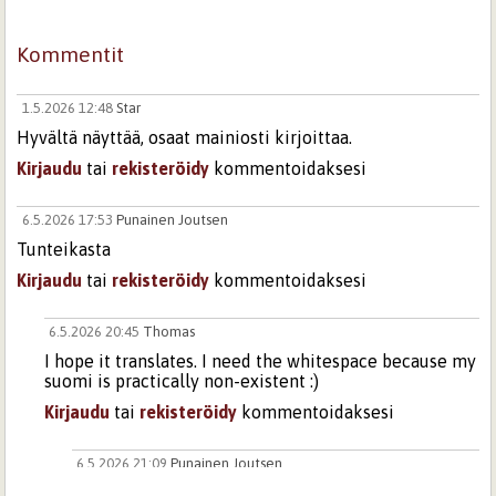
Kommentit
1.5.2026 12:48
Star
Hyvältä näyttää, osaat mainiosti kirjoittaa.
Kirjaudu
tai
rekisteröidy
kommentoidaksesi
6.5.2026 17:53
Punainen Joutsen
Tunteikasta
Kirjaudu
tai
rekisteröidy
kommentoidaksesi
6.5.2026 20:45
Thomas
I hope it translates. I need the whitespace because my
suomi is practically non-existent :)
Kirjaudu
tai
rekisteröidy
kommentoidaksesi
6.5.2026 21:09
Punainen Joutsen
If I didn't know, I couldn' tell that you don't speak