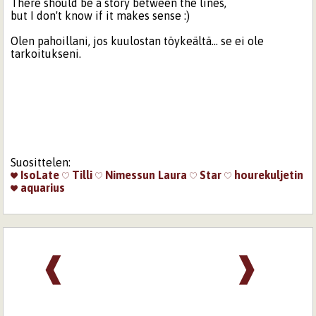
There should be a story between the lines,
but I don't know if it makes sense :)
Olen pahoillani, jos kuulostan töykeältä... se ei ole
tarkoitukseni.
Suosittelen:
IsoLate
Tilli
Nimessun
Laura
Star
hourekuljetin
aquarius
❰
❱