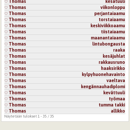
Thomas
kesätuuli
But the time it takes to find 1 word... and then check if
Thomas
viikonloppu
it doesn't have 4 meanings... it's a nice puzzle
Thomas
perjantaiaamu
Thomas
torstaiaamu
Kirjaudu
tai
rekisteröidy
kommentoidaksesi
Thomas
keskiviikkoaamu
Thomas
tiistaiaamu
23.5.2026 13:13
miesvaalea
Thomas
maanantaiaamu
You can't see the bottom, you can feel it.
Thomas
lintubongausta
Kirjaudu
tai
rekisteröidy
kommentoidaksesi
Thomas
raaka
Thomas
kesäjuhlat
Thomas
rakkausruno
26.5.2026 18:01
dayfly
Thomas
haaksirikko
Mielenkiintoinen hyvä runo.
Thomas
kylpyhuonehavainto
Kirjaudu
tai
rekisteröidy
kommentoidaksesi
Thomas
vaeltava
Thomas
kengännauhadiplomi
26.5.2026 21:33
Thomas
Thomas
kevättuuli
Thomas
työmaa
Kiitos. I'm glad it makes sense :)
Thomas
tumma takki
Kirjaudu
tai
rekisteröidy
kommentoidaksesi
Thomas
allikko
Näytetään tulokset 1 - 35 / 35