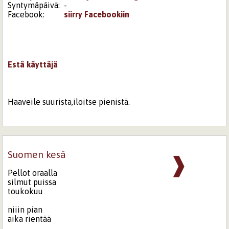
Syntymäpäivä:
-
Facebook:
siirry Facebookiin
Estä käyttäjä
Haaveile suurista,iloitse pienistä.
Suomen kesä
❱
Pellot oraalla
silmut puissa
toukokuu
niiin pian
aika rientää