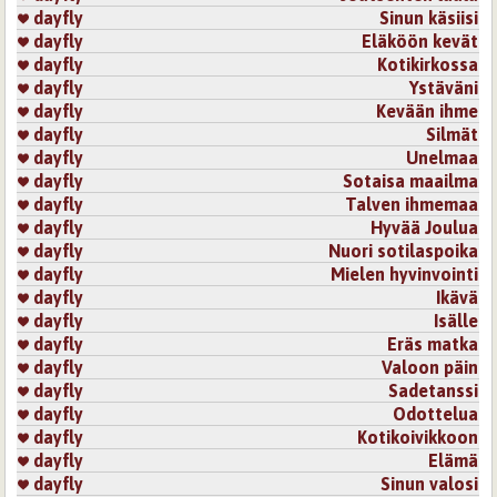
dayfly
Sinun käsiisi
dayfly
Eläköön kevät
dayfly
Kotikirkossa
dayfly
Ystäväni
dayfly
Kevään ihme
dayfly
Silmät
dayfly
Unelmaa
dayfly
Sotaisa maailma
dayfly
Talven ihmemaa
dayfly
Hyvää Joulua
dayfly
Nuori sotilaspoika
dayfly
Mielen hyvinvointi
dayfly
Ikävä
dayfly
Isälle
dayfly
Eräs matka
dayfly
Valoon päin
dayfly
Sadetanssi
dayfly
Odottelua
dayfly
Kotikoivikkoon
dayfly
Elämä
dayfly
Sinun valosi