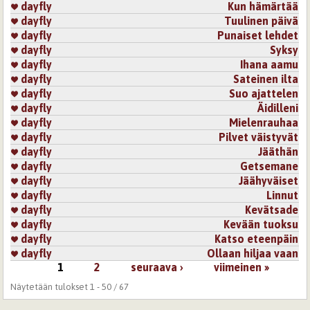
dayfly
Kun hämärtää
dayfly
Tuulinen päivä
dayfly
Punaiset lehdet
dayfly
Syksy
dayfly
Ihana aamu
dayfly
Sateinen ilta
dayfly
Suo ajattelen
dayfly
Äidilleni
dayfly
Mielenrauhaa
dayfly
Pilvet väistyvät
dayfly
Jääthän
dayfly
Getsemane
dayfly
Jäähyväiset
dayfly
Linnut
dayfly
Kevätsade
dayfly
Kevään tuoksu
dayfly
Katso eteenpäin
dayfly
Ollaan hiljaa vaan
1
2
seuraava ›
viimeinen »
Sivut
Näytetään tulokset 1 - 50 / 67