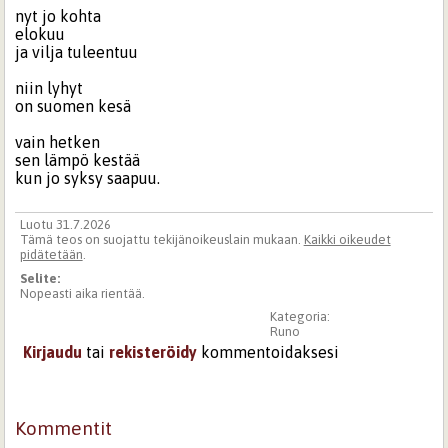
nyt jo kohta
elokuu
ja vilja tuleentuu
niin lyhyt
on suomen kesä
vain hetken
sen lämpö kestää
kun jo syksy saapuu.
Luotu 31.7.2026
Tämä teos on suojattu tekijänoikeuslain mukaan.
Kaikki oikeudet
pidätetään
.
Selite:
Nopeasti aika rientää.
Kategoria:
Runo
Kirjaudu
tai
rekisteröidy
kommentoidaksesi
Kommentit