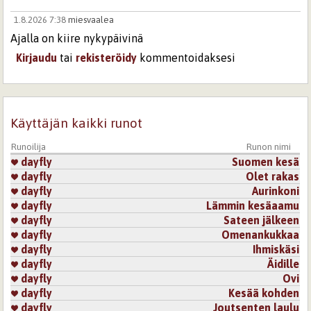
1.8.2026 7:38
miesvaalea
Ajalla on kiire nykypäivinä
Kirjaudu
tai
rekisteröidy
kommentoidaksesi
Käyttäjän kaikki runot
Runoilija
Runon nimi
dayfly
Suomen kesä
dayfly
Olet rakas
dayfly
Aurinkoni
dayfly
Lämmin kesäaamu
dayfly
Sateen jälkeen
dayfly
Omenankukkaa
dayfly
Ihmiskäsi
dayfly
Äidille
dayfly
Ovi
dayfly
Kesää kohden
dayfly
Joutsenten laulu