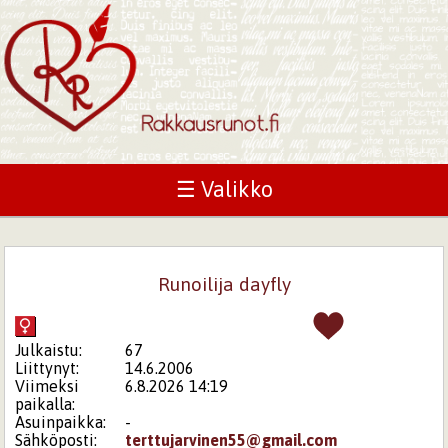
☰ Valikko
Runoilija dayfly
Julkaistu:
67
Liittynyt:
14.6.2006
Viimeksi
6.8.2026 14:19
paikalla:
Asuinpaikka:
-
Sähköposti:
terttujarvinen55@gmail.com