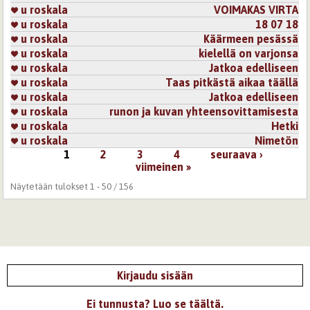
u roskala
VOIMAKAS VIRTA
u roskala
18 07 18
u roskala
Käärmeen pesässä
u roskala
kielellä on varjonsa
u roskala
Jatkoa edelliseen
u roskala
Taas pitkästä aikaa täällä
u roskala
Jatkoa edelliseen
u roskala
runon ja kuvan yhteensovittamisesta
u roskala
Hetki
u roskala
Nimetön
1
2
3
4
seuraava ›
Sivut
viimeinen »
Näytetään tulokset 1 - 50 / 156
Kirjaudu sisään
Ei tunnusta? Luo se täältä.