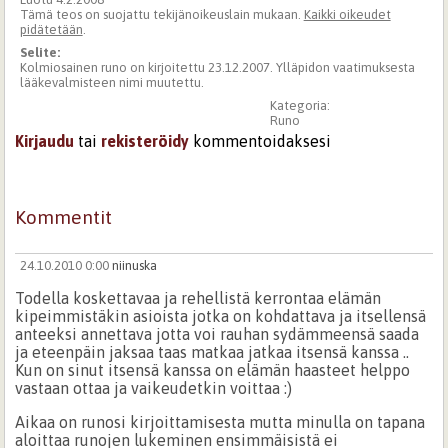
Tämä teos on suojattu tekijänoikeuslain mukaan.
Kaikki oikeudet
pidätetään
.
Selite:
Kolmiosainen runo on kirjoitettu 23.12.2007. Ylläpidon vaatimuksesta
lääkevalmisteen nimi muutettu.
Kategoria:
Runo
Kirjaudu
tai
rekisteröidy
kommentoidaksesi
Kommentit
24.10.2010 0:00
niinuska
Todella koskettavaa ja rehellistä kerrontaa elämän
kipeimmistäkin asioista jotka on kohdattava ja itsellensä
anteeksi annettava jotta voi rauhan sydämmeensä saada
ja eteenpäin jaksaa taas matkaa jatkaa itsensä kanssa ..
Kun on sinut itsensä kanssa on elämän haasteet helppo
vastaan ottaa ja vaikeudetkin voittaa :)
Aikaa on runosi kirjoittamisesta mutta minulla on tapana
aloittaa runojen lukeminen ensimmäisistä ei