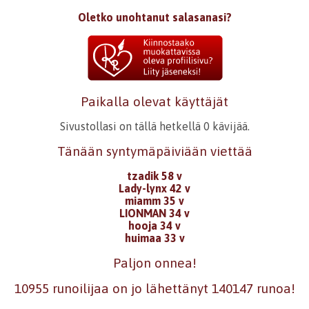
Oletko unohtanut salasanasi?
Paikalla olevat käyttäjät
Sivustollasi on tällä hetkellä 0 kävijää.
Tänään syntymäpäiviään viettää
tzadik 58 v
Lady-lynx 42 v
miamm 35 v
LIONMAN 34 v
hooja 34 v
huimaa 33 v
Paljon onnea!
10955 runoilijaa on jo lähettänyt 140147 runoa!