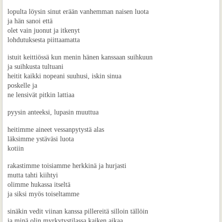
lopulta löysin sinut erään vanhemman naisen luota
ja hän sanoi että
olet vain juonut ja itkenyt
lohdutuksesta piittaamatta
istuit keittiössä kun menin hänen kanssaan suihkuun
ja suihkusta tultuani
heitit kaikki nopeani suuhusi, iskin sinua
poskelle ja
ne lensivät pitkin lattiaa
pyysin anteeksi, lupasin muuttua
heitimme aineet vessanpytystä alas
läksimme ystäväsi luota
kotiin
rakastimme toisiamme herkkinä ja hurjasti
mutta tahti kiihtyi
olimme hukassa itseltä
ja siksi myös toiseltamme
sinäkin vedit viinan kanssa pillereitä silloin tällöin
ja minä olin myrkytystilassa kaiken aikaa