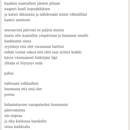
kaaduin naamalleni jäiseen pihaan
naapuri kuuli kopsahduksen
ja katsoi ikkunasta ja nähdessään minut rähmälläni
kantoi asuntoon
seuraavista päivistä en paljon muista
mutta olin kaatuillut ympäriinsä ja huutanut sinulle
haukkunut sinua
syyttänyt että olet varastanut barbini
enhän voinut uskoa että olen taas syönyt kaikki
kävin vimmaisesti kätköjäni läpi
yhtään ei löytynyt enää
pahus
tullessani tolkkuihini
huomasin että sinä olet
poissa
hidastuttavien vastapainoksi hommasin
päinvastaista
siis nopeaa
ja itku kurkussa haeskelin
sinua kaikkialta