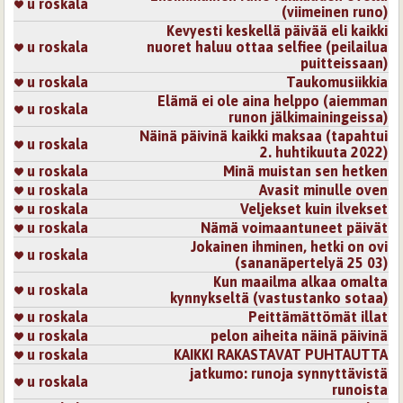
u roskala
(viimeinen runo)
Kevyesti keskellä päivää eli kaikki
u roskala
nuoret haluu ottaa selfiee (peilailua
puitteissaan)
u roskala
Taukomusiikkia
Elämä ei ole aina helppo (aiemman
u roskala
runon jälkimainingeissa)
Näinä päivinä kaikki maksaa (tapahtui
u roskala
2. huhtikuuta 2022)
u roskala
Minä muistan sen hetken
u roskala
Avasit minulle oven
u roskala
Veljekset kuin ilvekset
u roskala
Nämä voimaantuneet päivät
Jokainen ihminen, hetki on ovi
u roskala
(sananäpertelyä 25 03)
Kun maailma alkaa omalta
u roskala
kynnykseltä (vastustanko sotaa)
u roskala
Peittämättömät illat
u roskala
pelon aiheita näinä päivinä
u roskala
KAIKKI RAKASTAVAT PUHTAUTTA
jatkumo: runoja synnyttävistä
u roskala
runoista