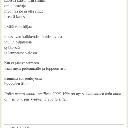
suostua katsomaan silmiin
omia haavoja
myöntää ne ja olla sinut
itsensä kanssa
levätä vain hiljaa
rakastavan kaikkeuden hoidettavana
joulun hiljaisessa
sykkeessä
ja lempeässä valossa
hän ei jäänyt seimeen
vaan meni pidemmälle ja loppuun asti
kauniisti soi jouluyössä
hyvyyden ääni
Poika muutti muutti omilleen 2006. Hän on nyt samanikäinen kuin minä
olin silloin, parikymmentä vuotta sitten.
Luotu 4.2.2008