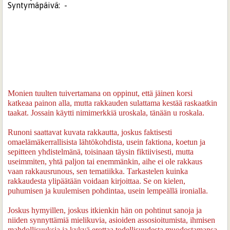
Syntymäpäivä:
-
Monien tuulten tuivertamana on oppinut, että jäinen korsi
katkeaa painon alla, mutta rakkauden sulattama kestää raskaatkin
taakat. Jossain käytti nimimerkkiä uroskala, tänään u roskala.
Runoni saattavat kuvata rakkautta, joskus faktisesti
omaelämäkerrallisista lähtökohdista, usein faktiona, koetun ja
sepitteen yhdistelmänä, toisinaan täysin fiktiivisesti, mutta
useimmiten, yhtä paljon tai enemmänkin, aihe ei ole rakkaus
vaan rakkausrunous, sen tematiikka. Tarkastelen kuinka
rakkaudesta ylipäätään voidaan kirjoittaa. Se on kielen,
puhumisen ja kuulemisen pohdintaa, usein lempeällä ironialla.
Joskus hymyillen, joskus itkienkin hän on pohtinut sanoja ja
niiden synnyttämiä mielikuvia, asioiden assosioitumista, ihmisen
mahdollisuuksia ja kykyä erottaa todellisuudesta muodostamansa