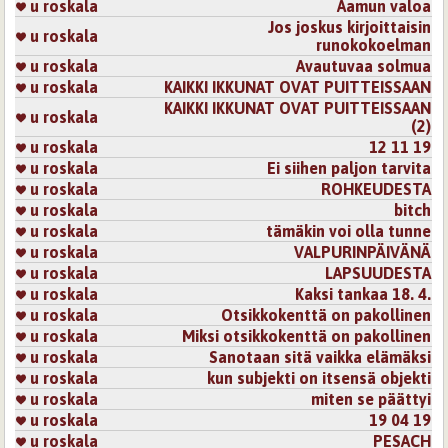
u roskala
Aamun valoa
Jos joskus kirjoittaisin
u roskala
runokokoelman
u roskala
Avautuvaa solmua
u roskala
KAIKKI IKKUNAT OVAT PUITTEISSAAN
KAIKKI IKKUNAT OVAT PUITTEISSAAN
u roskala
(2)
u roskala
12 11 19
u roskala
Ei siihen paljon tarvita
u roskala
ROHKEUDESTA
u roskala
bitch
u roskala
tämäkin voi olla tunne
u roskala
VALPURINPÄIVÄNÄ
u roskala
LAPSUUDESTA
u roskala
Kaksi tankaa 18. 4.
u roskala
Otsikkokenttä on pakollinen
u roskala
Miksi otsikkokenttä on pakollinen
u roskala
Sanotaan sitä vaikka elämäksi
u roskala
kun subjekti on itsensä objekti
u roskala
miten se päättyi
u roskala
19 04 19
u roskala
PESACH