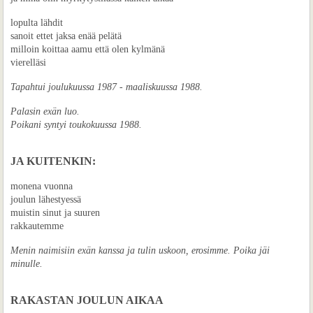
lopulta lähdit
sanoit ettet jaksa enää pelätä
milloin koittaa aamu että olen kylmänä
vierelläsi
Tapahtui joulukuussa 1987 - maaliskuussa 1988.
Palasin exän luo.
Poikani syntyi toukokuussa 1988.
JA KUITENKIN:
monena vuonna
joulun lähestyessä
muistin sinut ja suuren
rakkautemme
Menin naimisiin exän kanssa ja tulin uskoon, erosimme. Poika jäi
minulle.
RAKASTAN JOULUN AIKAA