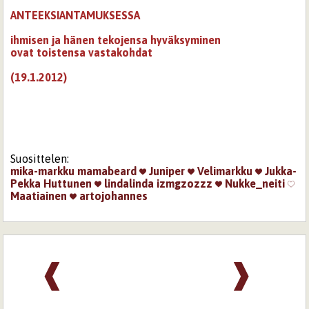
ANTEEKSIANTAMUKSESSA
ihmisen ja hänen tekojensa hyväksyminen
ovat toistensa vastakohdat
(19.1.2012)
Suosittelen:
mika-markku
mamabeard
Juniper
Velimarkku
Jukka-
Pekka Huttunen
lindalinda
izmgzozzz
Nukke_neiti
Maatiainen
artojohannes
❰
❱