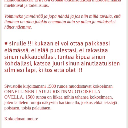
mielikuvat ja todellisuus.
Voimmeko ymmärtää ja jopa nähdä ja jos niin millä tavalla, että
ihminen on aina jotakin enemmän kuin se miten ja millaiseksi
hänet näemme.
♥
sinulle !!! kukaan ei voi ottaa paikkaasi
elämässä, ei elää puolestasi, ei rakastaa
sinun rakkaudellasi, tuntea kipua sinun
kohdallasi, katsoa juuri sinun ainutlaatuisten
silmiesi läpi, kiitos että olet !!!
Sivustolle kirjoittamani 1500 runoa muodostavat kokoelman
ONNELLINEN LAULU RISTINMUOTOISELLA
OVELLA. 1500 runoa on liikaa mihin tahansa kokoelmaan,
joten laittelen runoja näkyviin harkinnalla, joskus ehkä tekstejä
poistaen, toisia palauttaen.
Kokoelman motto: