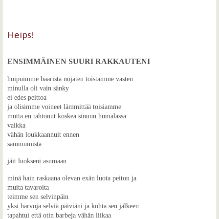
Heips!
ENSIMMÄINEN SUURI RAKKAUTENI
hoipuimme baarista nojaten toistamme vasten
minulla oli vain sänky
ei edes peittoa
ja olisimme voineet lämmittää toisiamme
mutta en tahtonut koskea sinuun humalassa
vaikka
vähän loukkaannuit ennen
sammumista
jäit luokseni asumaan
minä hain raskaana olevan exän luota peiton ja
muita tavaroita
teimme sen selvinpäin
yksi harvoja selviä päiviäni ja kohta sen jälkeen
tapahtui että otin barbeja vähän liikaa