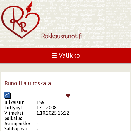
☰ Valikko
Runoilija u roskala
♥
Julkaistu:
156
Liittynyt:
13.1.2008
Viimeksi
1.10.2025 16:12
paikalla:
Asuinpaikka:
-
Sähköposti:
-