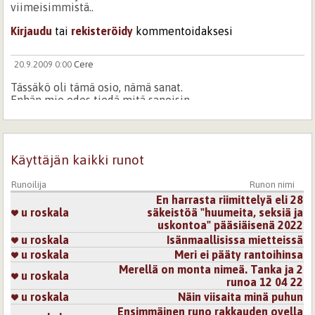
viimeisimmistä..
Kirjaudu
tai
rekisteröidy
kommentoidaksesi
20.9.2009 0:00
Cere
Tässäkö oli tämä osio, nämä sanat.
Enhän mie edes tiedä mitä sanoisin.
Parilla sanalla koko pään sisältö:
Loistavaa. Kirjoittamisen jalo taito.
Käyttäjän kaikki runot
Kiitos.
Kirjaudu
tai
rekisteröidy
kommentoidaksesi
Runoilija
Runon nimi
En harrasta riimittelyä eli 28
u roskala
säkeistöä "huumeita, seksiä ja
12.2.2008 0:00
Mimosa
uskontoa" pääsiäisenä 2022
Vaikuttava runo. Tämän lukee lähes henkeään pidätellen.
u roskala
Isänmaallisissa mietteissä
Vahvasti välittyy eletty elämä ja voimakas rakkaus.
u roskala
Meri ei pääty rantoihinsa
Merellä on monta nimeä. Tanka ja 2
u roskala
Kirjaudu
tai
rekisteröidy
kommentoidaksesi
runoa 12 04 22
u roskala
Näin viisaita minä puhun
Sivut
Ensimmäinen runo rakkauden ovella