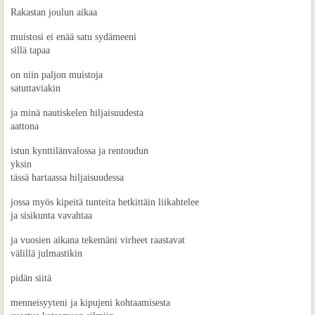
Rakastan joulun aikaa
muistosi ei enää satu sydämeeni
sillä tapaa
on niin paljon muistoja
satuttaviakin
ja minä nautiskelen hiljaisuudesta
aattona
istun kynttilänvalossa ja rentoudun
yksin
tässä hartaassa hiljaisuudessa
jossa myös kipeitä tunteita hetkittäin liikahtelee
ja sisikunta vavahtaa
ja vuosien aikana tekemäni virheet raastavat
välillä julmastikin
pidän siitä
menneisyyteni ja kipujeni kohtaamisesta