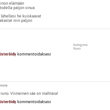
ainon elämään
todella paljon sinua
 lähellesi he kuiskaavat
akastat niin paljon
Kategoria:
Runo
kisteröidy
kommentoidaksesi
routa
a runo. Viimeinen säe on mahtava!
kisteröidy
kommentoidaksesi