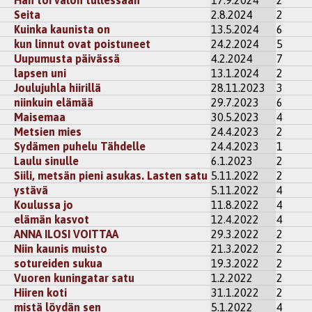
tämä runosi
Seita
2.8.2024
2
Kuinka kaunista on
13.5.2024
6
kun linnut ovat poistuneet
24.2.2024
5
kisteröidy
kommentoidaksesi
Uupumusta päivässä
4.2.2024
7
lapsen uni
13.1.2024
2
Joulujuhla hiirillä
28.11.2023
3
niinkuin elämää
29.7.2023
6
Maisemaa
30.5.2023
4
Metsien mies
24.4.2023
2
Sydämen puhelu Tähdelle
24.4.2023
1
Laulu sinulle
6.1.2023
2
Siili, metsän pieni asukas. Lasten satu
5.11.2022
2
ystävä
5.11.2022
4
Koulussa jo
11.8.2022
4
elämän kasvot
12.4.2022
4
ANNA ILOSI VOITTAA
29.3.2022
2
Niin kaunis muisto
21.3.2022
2
sotureiden sukua
19.3.2022
2
Vuoren kuningatar satu
1.2.2022
2
Hiiren koti
31.1.2022
2
mistä löydän sen
5.1.2022
4