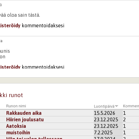
i
ää oloa sain tästä.
kisteröidy
kommentoidaksesi
ra
unis
jon
kisteröidy
kommentoidaksesi
i_Enkeli
äsanainen runo, tykkään :)
kki runot
kisteröidy
kommentoidaksesi
Runon nimi
Kommen
Luontipäivä
Rakkauden aika
15.5.2026
1
enneidolle
Hiirien joulusatu
23.12.2025
2
Aatoksia
23.12.2025
1
aan
muistoihin
7.2.2025
1
aarteistoon
Hän toi valon tullessaan
17.9.2024
2