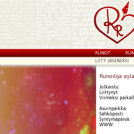
RUNOT
RUN
LIITY JÄSENEKSI
Runoilija ayl
Julkaistu:
Liittynyt:
Viimeksi paikall
Asuinpaikka:
Sähköposti:
Syntymäpäivä:
WWW: