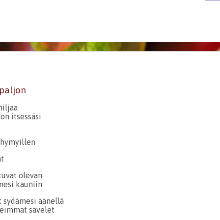
 paljon
hiljaa
on itsessäsi
 hymyillen
at
tuvat olevan
mesi kauniin
at sydämesi äänellä
eimmat sävelet