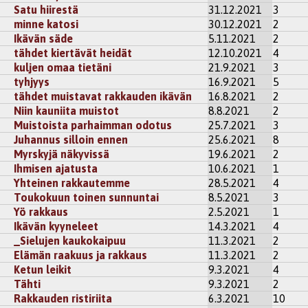
Satu hiirestä
31.12.2021
3
minne katosi
30.12.2021
2
Ikävän säde
5.11.2021
2
tähdet kiertävät heidät
12.10.2021
4
kuljen omaa tietäni
21.9.2021
3
tyhjyys
16.9.2021
5
tähdet muistavat rakkauden ikävän
16.8.2021
2
Niin kauniita muistot
8.8.2021
2
Muistoista parhaimman odotus
25.7.2021
3
Juhannus silloin ennen
25.6.2021
8
Myrskyjä näkyvissä
19.6.2021
2
Ihmisen ajatusta
10.6.2021
1
Yhteinen rakkautemme
28.5.2021
4
Toukokuun toinen sunnuntai
8.5.2021
3
Yö rakkaus
2.5.2021
1
Ikävän kyyneleet
14.3.2021
4
_Sielujen kaukokaipuu
11.3.2021
2
Elämän raakuus ja rakkaus
11.3.2021
2
Ketun leikit
9.3.2021
4
Tähti
9.3.2021
2
Rakkauden ristiriita
6.3.2021
10