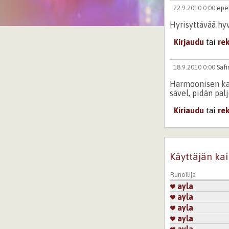
22.9.2010 0:00
epel
Hyrisyttävää hyv
Kirjaudu
tai
re
18.9.2010 0:00
Safi
Harmoonisen ka
sävel, pidän pal
Kirjaudu
tai
re
18.9.2010 0:00
Pien
kaunis ja lempe
Käyttäjän kai
Kirjaudu
tai
re
Runoilija
ayla
18.9.2010 0:00
mer
ayla
ayla
tämä meni suor
ayla
sydämeni tunne
ayla