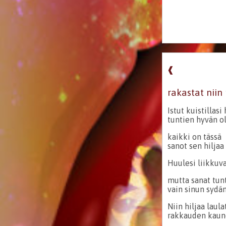
❰
rakastat niin
Istut kuistillasi 
tuntien hyvän ol
kaikki on tässä
sanot sen hiljaa
Huulesi liikkuv
mutta sanat tun
vain sinun sydä
Niin hiljaa laul
rakkauden kaun