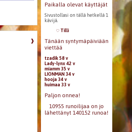
Paikalla olevat käyttäjät
Sivustollasi on tällä hetkellä 1
kävijä.
Tilli
Tänään syntymäpäiviään
❱
viettää
tzadik 58 v
Lady-lynx 42 v
miamm 35 v
LIONMAN 34 v
hooja 34 v
huimaa 33 v
Paljon onnea!
10955 runoilijaa on jo
lähettänyt 140152 runoa!