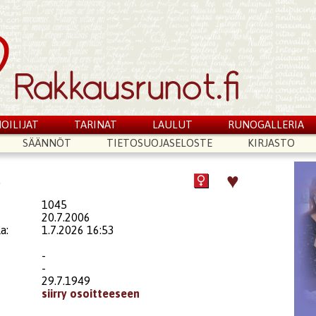
OILIJAT
TARINAT
LAULUT
RUNOGALLERIA
SÄÄNNÖT
TIETOSUOJASELOSTE
KIRJASTO
♥
a
1045
20.7.2006
a:
1.7.2026 16:53
-
-
29.7.1949
siirry osoitteeseen