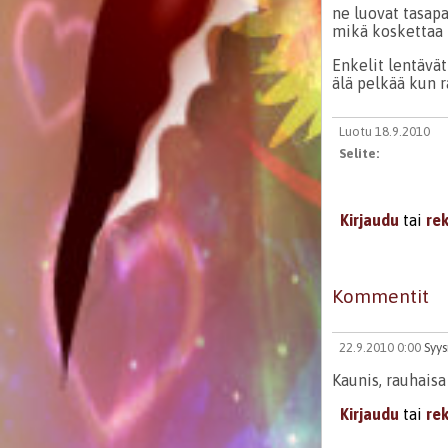
ne luovat tasap
mikä koskettaa 
Enkelit lentävät
älä pelkää kun r
Luotu 18.9.2010
Selite:
Kirjaudu
tai
re
Kommentit
22.9.2010 0:00
Syys
Kaunis, rauhais
Kirjaudu
tai
re