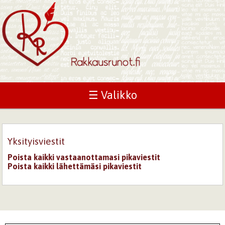
☰ Valikko
Yksityisviestit
Poista kaikki vastaanottamasi pikaviestit
Poista kaikki lähettämäsi pikaviestit