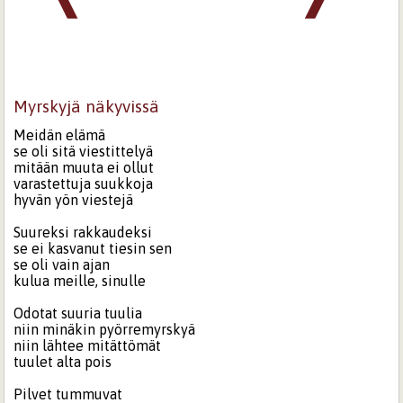
Myrskyjä näkyvissä
Meidän elämä
se oli sitä viestittelyä
mitään muuta ei ollut
varastettuja suukkoja
hyvän yön viestejä
Suureksi rakkaudeksi
se ei kasvanut tiesin sen
se oli vain ajan
kulua meille, sinulle
Odotat suuria tuulia
niin minäkin pyörremyrskyä
niin lähtee mitättömät
tuulet alta pois
Pilvet tummuvat