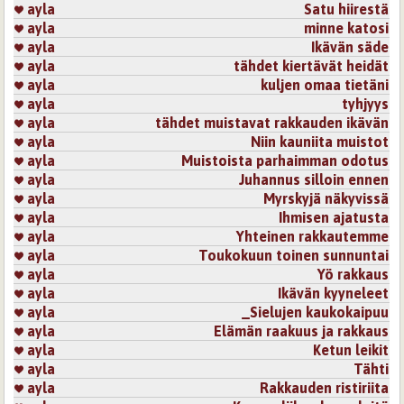
ayla
Satu hiirestä
ayla
minne katosi
ayla
Ikävän säde
ayla
tähdet kiertävät heidät
ayla
kuljen omaa tietäni
ayla
tyhjyys
ayla
tähdet muistavat rakkauden ikävän
ayla
Niin kauniita muistot
ayla
Muistoista parhaimman odotus
ayla
Juhannus silloin ennen
ayla
Myrskyjä näkyvissä
ayla
Ihmisen ajatusta
ayla
Yhteinen rakkautemme
ayla
Toukokuun toinen sunnuntai
ayla
Yö rakkaus
ayla
Ikävän kyyneleet
ayla
_Sielujen kaukokaipuu
ayla
Elämän raakuus ja rakkaus
ayla
Ketun leikit
ayla
Tähti
ayla
Rakkauden ristiriita