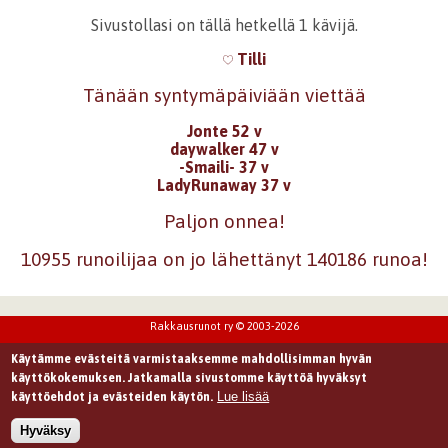
Sivustollasi on tällä hetkellä 1 kävijä.
Tilli
Tänään syntymäpäiviään viettää
Jonte 52 v
daywalker 47 v
-Smaili- 37 v
LadyRunaway 37 v
Paljon onnea!
10955 runoilijaa on jo lähettänyt 140186 runoa!
Rakkausrunot ry © 2003-2026
Käytämme evästeitä varmistaaksemme mahdollisimman hyvän
käyttökokemuksen. Jatkamalla sivustomme käyttöä hyväksyt
Lue lisää
käyttöehdot ja evästeiden käytön.
Hyväksy