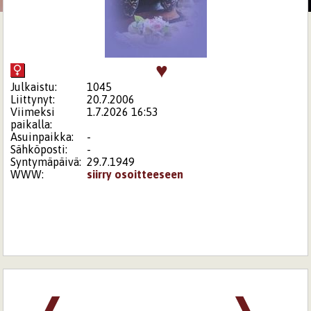
♥
Julkaistu:
1045
Liittynyt:
20.7.2006
Viimeksi
1.7.2026 16:53
paikalla:
Asuinpaikka:
-
Sähköposti:
-
Syntymäpäivä:
29.7.1949
WWW:
siirry osoitteeseen
❰
❱