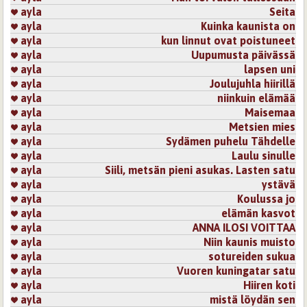
ayla
Seita
ayla
Kuinka kaunista on
ayla
kun linnut ovat poistuneet
ayla
Uupumusta päivässä
ayla
lapsen uni
ayla
Joulujuhla hiirillä
ayla
niinkuin elämää
ayla
Maisemaa
ayla
Metsien mies
ayla
Sydämen puhelu Tähdelle
ayla
Laulu sinulle
ayla
Siili, metsän pieni asukas. Lasten satu
ayla
ystävä
ayla
Koulussa jo
ayla
elämän kasvot
ayla
ANNA ILOSI VOITTAA
ayla
Niin kaunis muisto
ayla
sotureiden sukua
ayla
Vuoren kuningatar satu
ayla
Hiiren koti
ayla
mistä löydän sen