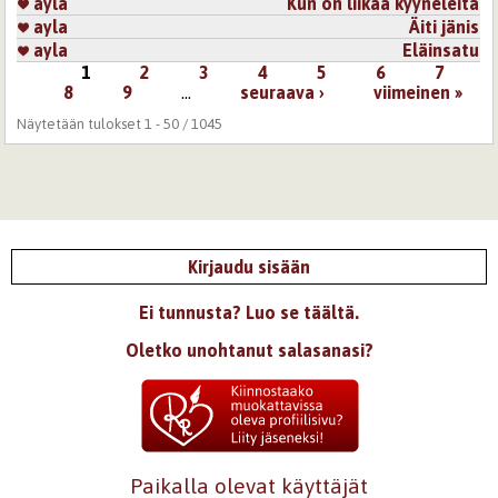
ayla
Kun on liikaa kyyneleitä
ayla
Äiti jänis
ayla
Eläinsatu
1
2
3
4
5
6
7
Sivut
8
9
…
seuraava ›
viimeinen »
Näytetään tulokset 1 - 50 / 1045
Kirjaudu sisään
Ei tunnusta? Luo se täältä.
Oletko unohtanut salasanasi?
Paikalla olevat käyttäjät