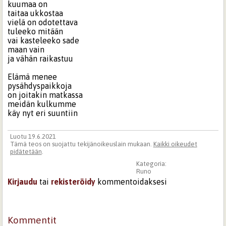
kuumaa on
taitaa ukkostaa
vielä on odotettava
tuleeko mitään
vai kasteleeko sade
maan vain
ja vähän raikastuu
Elämä menee
pysähdyspaikkoja
on joitakin matkassa
meidän kulkumme
käy nyt eri suuntiin
Luotu 19.6.2021
Tämä teos on suojattu tekijänoikeuslain mukaan.
Kaikki oikeudet
pidätetään
.
Kategoria:
Runo
Kirjaudu
tai
rekisteröidy
kommentoidaksesi
Kommentit