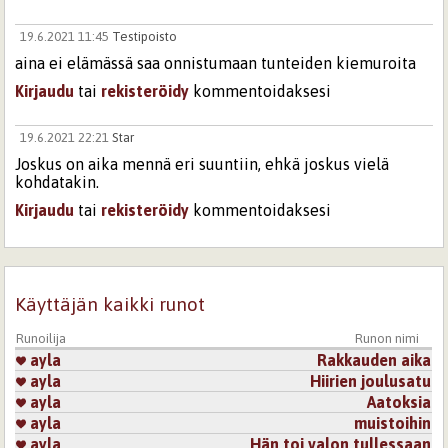
19.6.2021 11:45
Testipoisto
aina ei elämässä saa onnistumaan tunteiden kiemuroita
Kirjaudu
tai
rekisteröidy
kommentoidaksesi
19.6.2021 22:21
Star
Joskus on aika mennä eri suuntiin, ehkä joskus vielä
kohdatakin.
Kirjaudu
tai
rekisteröidy
kommentoidaksesi
Sivut
Käyttäjän kaikki runot
Runoilija
Runon nimi
ayla
Rakkauden aika
ayla
Hiirien joulusatu
ayla
Aatoksia
ayla
muistoihin
ayla
Hän toi valon tullessaan