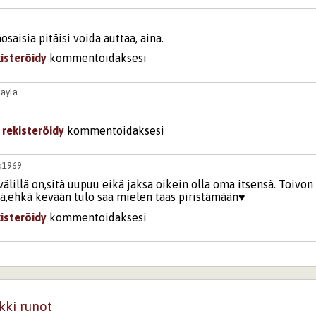
osaisia pitäisi voida auttaa, aina.
kisteröidy
kommentoidaksesi
6
ayla
i
rekisteröidy
kommentoidaksesi
pa1969
välillä on,sitä uupuu eikä jaksa oikein olla oma itsensä. Toivon
ä,ehkä kevään tulo saa mielen taas piristämään♥️
kisteröidy
kommentoidaksesi
6
ayla
i
rekisteröidy
kommentoidaksesi
kki runot