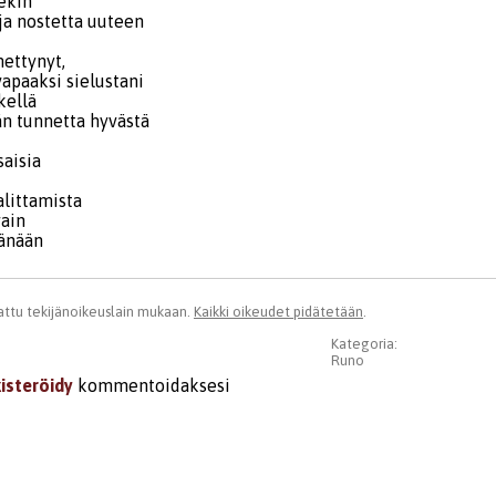
sekin
ja nostetta uuteen
mettynyt,
apaaksi sielustani
kellä
än tunnetta hyvästä
saisia
alittamista
vain
tänään
ttu tekijänoikeuslain mukaan.
Kaikki oikeudet pidätetään
.
Kategoria:
Runo
kisteröidy
kommentoidaksesi