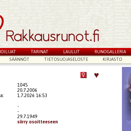
OILIJAT
TARINAT
LAULUT
RUNOGALLERIA
SÄÄNNÖT
TIETOSUOJASELOSTE
KIRJASTO
♥
a
1045
20.7.2006
a:
1.7.2026 16:53
-
-
29.7.1949
siirry osoitteeseen