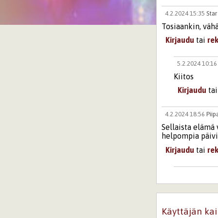
4.2.2024 15:35
Star
Tosiaankin, vähä
Kirjaudu
tai
re
5.2.2024 10:1
Kiitos
Kirjaudu
ta
4.2.2024 18:56
Pii
Sellaista elämä 
helpompia päivi
Kirjaudu
tai
re
5.2.2024 10:1
Kiitos
Kirjaudu
ta
Käyttäjän kai