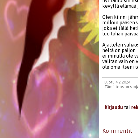
nyt tahtoisin it
kevyttä elämää 
Olen kiinni jäh
milloin pääsen v
joka ei tällä het
tuo tähän päivä
Ajattelen vähäo
heitä on paljon
ei minulla ole v
valitan vain en 
ole oma itseni 
Luotu 4.2.2024
Tämä teos on suoja
Kirjaudu
tai
re
Kommentit