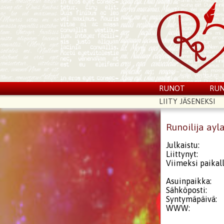
RUNOT
RUN
LIITY JÄSENEKSI
Runoilija ayl
Julkaistu:
Liittynyt:
Viimeksi paikall
Asuinpaikka:
Sähköposti:
Syntymäpäivä:
WWW: