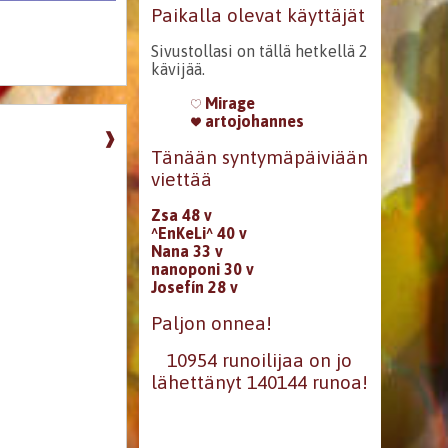
Paikalla olevat käyttäjät
Sivustollasi on tällä hetkellä 2
kävijää.
Mirage
artojohannes
❱
Tänään syntymäpäiviään
viettää
Zsa 48 v
^EnKeLi^ 40 v
Nana 33 v
nanoponi 30 v
Josefín 28 v
Paljon onnea!
10954 runoilijaa on jo
lähettänyt 140144 runoa!