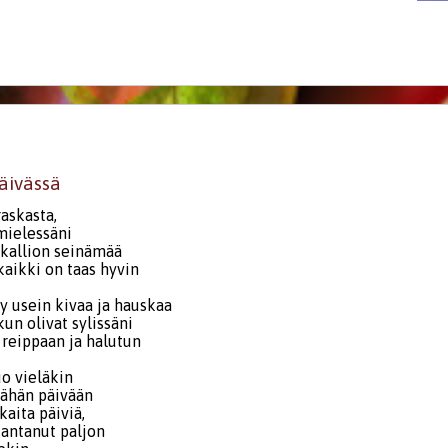
äivässä
askasta,
mielessäni
kallion seinämää
kaikki on taas hyvin
y usein kivaa ja hauskaa
kun olivat sylissäni
 reippaan ja halutun
uo vieläkin
tähän päivään
kaita päiviä,
 antanut paljon