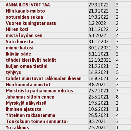
ANNA ILOSI VOITTAA
29.3.2022
2
Niin kaunis muisto
21.3.2022
2
sotureiden sukua
19.3.2022
2
Vuoren kuningatar satu
1.2.2022
2
Hiiren koti
31.1.2022
2
mistä löydän sen
5.1.2022
4
Satu hiirestä
31.12.2021
3
minne katosi
30.12.2021
2
Ikävän säde
5.11.2021
2
tähdet kiertävät heidät
12.10.2021
4
kuljen omaa tietäni
21.9.2021
3
tyhjyys
16.9.2021
5
tähdet muistavat rakkauden ikävän
16.8.2021
2
Niin kauniita muistot
8.8.2021
2
Muistoista parhaimman odotus
25.7.2021
3
Juhannus silloin ennen
25.6.2021
8
Myrskyjä näkyvissä
19.6.2021
2
Ihmisen ajatusta
10.6.2021
1
Yhteinen rakkautemme
28.5.2021
4
Toukokuun toinen sunnuntai
8.5.2021
3
Yö rakkaus
2.5.2021
1