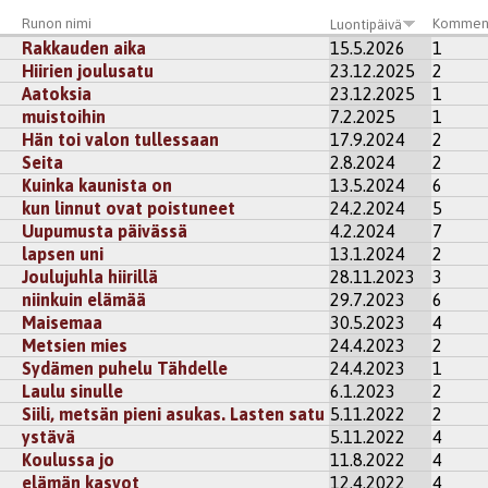
41
ayla
Runon nimi
Kommen
Luontipäivä
Rakkauden aika
15.5.2026
1
Hiirien joulusatu
23.12.2025
2
i
rekisteröidy
kommentoidaksesi
Aatoksia
23.12.2025
1
muistoihin
7.2.2025
1
umaria
Hän toi valon tullessaan
17.9.2024
2
Seita
2.8.2024
2
Kuinka kaunista on
13.5.2024
6
kisteröidy
kommentoidaksesi
kun linnut ovat poistuneet
24.2.2024
5
Uupumusta päivässä
4.2.2024
7
9
ayla
lapsen uni
13.1.2024
2
Joulujuhla hiirillä
28.11.2023
3
i
rekisteröidy
kommentoidaksesi
niinkuin elämää
29.7.2023
6
Maisemaa
30.5.2023
4
Metsien mies
24.4.2023
2
Sydämen puhelu Tähdelle
24.4.2023
1
Laulu sinulle
6.1.2023
2
Siili, metsän pieni asukas. Lasten satu
5.11.2022
2
ystävä
5.11.2022
4
Koulussa jo
11.8.2022
4
elämän kasvot
12.4.2022
4