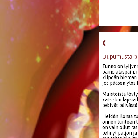
❰
Uupumusta p
Tunne on lyijynr
paino alaspäin, 
kiipeän hieman 
jos pääsen ylös 
Muistoista löyty
katselen lapsia 
tekivät päivästä
Heidän ilonsa t
onnen tunteen 
on vain ollut ras
tehnyt paljon ja