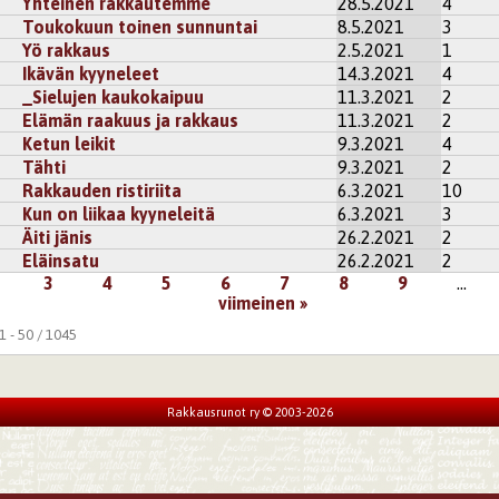
Yhteinen rakkautemme
28.5.2021
4
Toukokuun toinen sunnuntai
8.5.2021
3
Yö rakkaus
2.5.2021
1
Ikävän kyyneleet
14.3.2021
4
_Sielujen kaukokaipuu
11.3.2021
2
Elämän raakuus ja rakkaus
11.3.2021
2
Ketun leikit
9.3.2021
4
Tähti
9.3.2021
2
Rakkauden ristiriita
6.3.2021
10
Kun on liikaa kyyneleitä
6.3.2021
3
Äiti jänis
26.2.2021
2
Eläinsatu
26.2.2021
2
3
4
5
6
7
8
9
…
viimeinen »
 - 50 / 1045
Rakkausrunot ry © 2003-2026