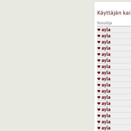
Kirjaudu
ta
Käyttäjän kai
Sivut
Runoilija
ayla
ayla
ayla
ayla
ayla
ayla
ayla
ayla
ayla
ayla
ayla
ayla
ayla
ayla
ayla
ayla
ayla