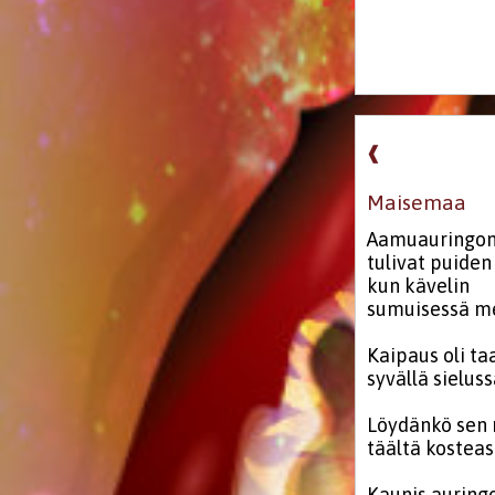
❰
Maisemaa
Aamuauringon
tulivat puiden
kun kävelin
sumuisessä m
Kaipaus oli ta
syvällä sielus
Löydänkö sen 
täältä kostea
Kaunis auring