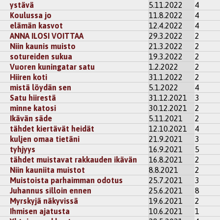
ystävä
5.11.2022
4
Koulussa jo
11.8.2022
4
elämän kasvot
12.4.2022
4
ANNA ILOSI VOITTAA
29.3.2022
2
Niin kaunis muisto
21.3.2022
2
sotureiden sukua
19.3.2022
2
Vuoren kuningatar satu
1.2.2022
2
Hiiren koti
31.1.2022
2
mistä löydän sen
5.1.2022
4
Satu hiirestä
31.12.2021
3
minne katosi
30.12.2021
2
Ikävän säde
5.11.2021
2
tähdet kiertävät heidät
12.10.2021
4
kuljen omaa tietäni
21.9.2021
3
tyhjyys
16.9.2021
5
tähdet muistavat rakkauden ikävän
16.8.2021
2
Niin kauniita muistot
8.8.2021
2
Muistoista parhaimman odotus
25.7.2021
3
Juhannus silloin ennen
25.6.2021
8
Myrskyjä näkyvissä
19.6.2021
2
Ihmisen ajatusta
10.6.2021
1