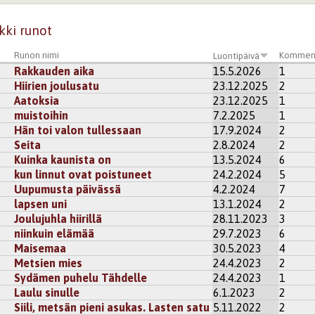
i
rekisteröidy
kommentoidaksesi
kki runot
Runon nimi
Kommen
Luontipäivä
Rakkauden aika
15.5.2026
1
Hiirien joulusatu
23.12.2025
2
Aatoksia
23.12.2025
1
muistoihin
7.2.2025
1
Hän toi valon tullessaan
17.9.2024
2
Seita
2.8.2024
2
Kuinka kaunista on
13.5.2024
6
kun linnut ovat poistuneet
24.2.2024
5
Uupumusta päivässä
4.2.2024
7
lapsen uni
13.1.2024
2
Joulujuhla hiirillä
28.11.2023
3
niinkuin elämää
29.7.2023
6
Maisemaa
30.5.2023
4
Metsien mies
24.4.2023
2
Sydämen puhelu Tähdelle
24.4.2023
1
Laulu sinulle
6.1.2023
2
Siili, metsän pieni asukas. Lasten satu
5.11.2022
2