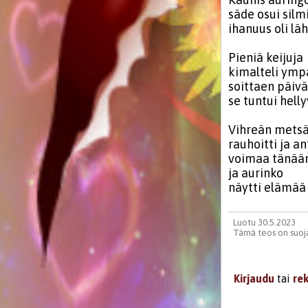
säde osui silmi
ihanuus oli läh
Pieniä keijuja
kimalteli ympä
soittaen päiv
se tuntui helly
Vihreän metsä
rauhoitti ja an
voimaa tänää
ja aurinko
näytti elämää
Luotu 30.5.2023
Tämä teos on suoja
Kirjaudu
tai
re