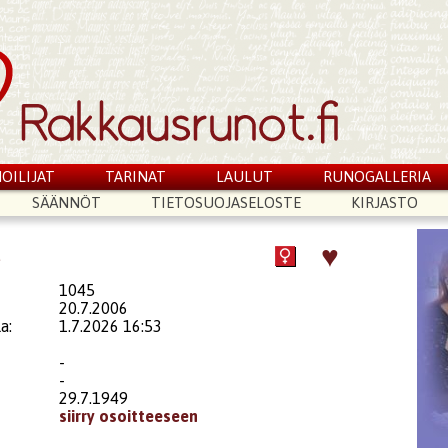
OILIJAT
TARINAT
LAULUT
RUNOGALLERIA
SÄÄNNÖT
TIETOSUOJASELOSTE
KIRJASTO
♥
a
1045
20.7.2006
a:
1.7.2026 16:53
-
-
29.7.1949
siirry osoitteeseen