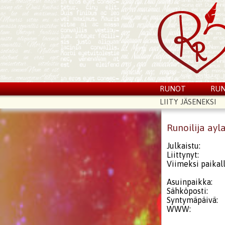
RUNOT
RUN
LIITY JÄSENEKSI
Runoilija ayl
Julkaistu:
Liittynyt:
Viimeksi paikall
Asuinpaikka:
Sähköposti:
Syntymäpäivä:
WWW: