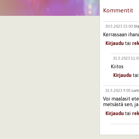
Kommentit
30.5.2023 15:00
Sta
Kerrassaan ihan
Kirjaudu
tai
re
31.5.2023 11:
Kiitos
Kirjaudu
ta
31.5.2023 9:05
Lum
Voi maalasit ete
metsästä sen, ja
Kirjaudu
tai
re
31.5.2023 11:
Kiitos