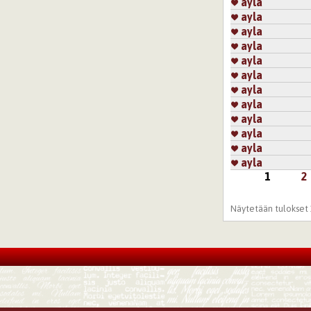
ayla
ayla
ayla
ayla
ayla
ayla
ayla
ayla
ayla
ayla
ayla
ayla
1
2
Sivut
Näytetään tulokset 1