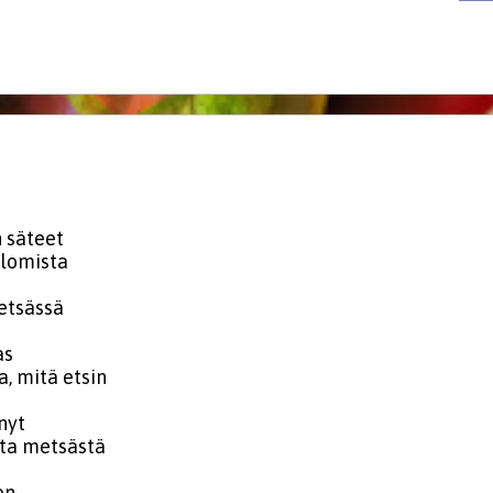
 säteet
 lomista
etsässä
as
sa, mitä etsin
nyt
sta metsästä
on