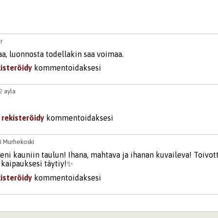
r
aa, luonnosta todellakin saa voimaa.
kisteröidy
kommentoidaksesi
02
ayla
i
rekisteröidy
kommentoidaksesi
i Murhekoski
eni kauniin taulun! Ihana, mahtava ja ihanan kuvaileva! Toivott
 kaipauksesi täytiy!✨
kisteröidy
kommentoidaksesi
02
ayla