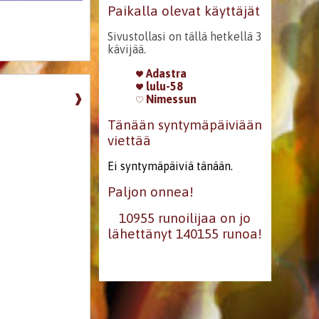
Paikalla olevat käyttäjät
Sivustollasi on tällä hetkellä 3
kävijää.
Adastra
lulu-58
❱
Nimessun
Tänään syntymäpäiviään
viettää
Ei syntymäpäiviä tänään.
Paljon onnea!
10955 runoilijaa on jo
lähettänyt 140155 runoa!