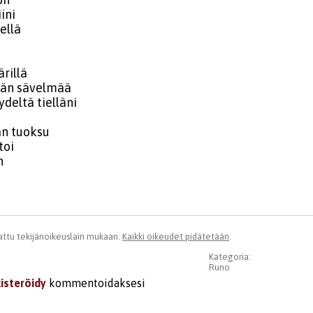
ini
ellä
rillä
ään sävelmää
ydeltä tielläni
n tuoksu
toi
n
ttu tekijänoikeuslain mukaan.
Kaikki oikeudet pidätetään
.
Kategoria:
Runo
kisteröidy
kommentoidaksesi