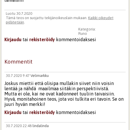
taivaisiin
Luotu 30.7.2020
Tämä teos on suojattu tekijänoikeuslain mukaan.
Kaikki oikeudet
pidätetään
.
Kategoria:
Runo
Kirjaudu
tai
rekisteröidy
kommentoidaksesi
Kommentit
30.7.2020 9:47
Velimarkku
Joskus miettii että olisipa mullakin siivet niin voisin
lentää ja nähdä maailmaa siitäkin perspektiivistä.
Mutta ei ole, kai ne ovat kadonneet tuuliin taivaisiin.
Hyvä, monitahoinen teos, jota voi tulkita eri tavoin. Se on
juuri hyvän merkki!
Kirjaudu
tai
rekisteröidy
kommentoidaksesi
30.7.2020 22:48
lindalinda