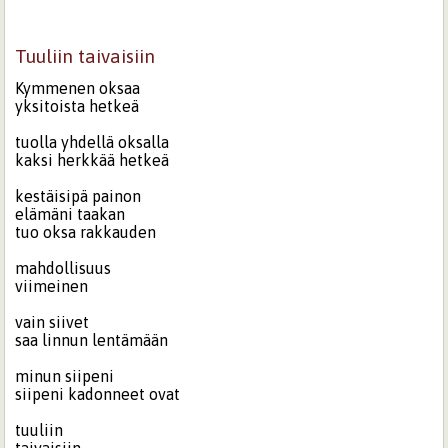
Tuuliin taivaisiin
Kymmenen oksaa
yksitoista hetkeä
tuolla yhdellä oksalla
kaksi herkkää hetkeä
kestäisipä painon
elämäni taakan
tuo oksa rakkauden
mahdollisuus
viimeinen
vain siivet
saa linnun lentämään
minun siipeni
siipeni kadonneet ovat
tuuliin