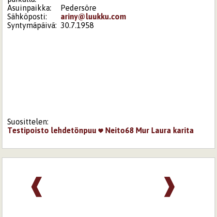
Asuinpaikka:
Pedersöre
Sähköposti:
ariny@luukku.com
Syntymäpäivä:
30.7.1958
Suosittelen:
Testipoisto
lehdetönpuu
Neito68
Mur
Laura
karita
❰
❱