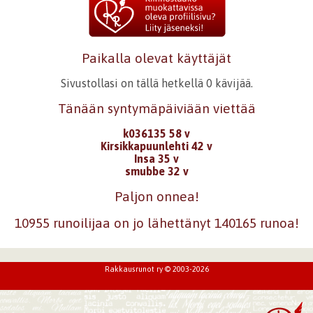
Paikalla olevat käyttäjät
Sivustollasi on tällä hetkellä 0 kävijää.
Tänään syntymäpäiviään viettää
k036135 58 v
Kirsikkapuunlehti 42 v
Insa 35 v
smubbe 32 v
Paljon onnea!
10955 runoilijaa on jo lähettänyt 140165 runoa!
Rakkausrunot ry © 2003-2026