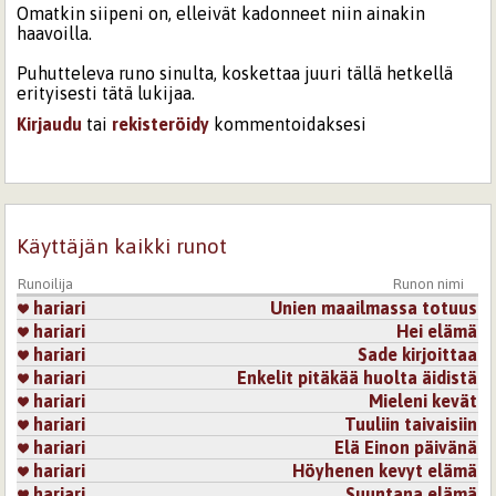
Omatkin siipeni on, elleivät kadonneet niin ainakin
haavoilla.
Puhutteleva runo sinulta, koskettaa juuri tällä hetkellä
erityisesti tätä lukijaa.
Kirjaudu
tai
rekisteröidy
kommentoidaksesi
30.7.2020 23:08
Testipoisto
siipiä mulla tuskin on ollutkaan, mielikuvitus vain
seuranain
Käyttäjän kaikki runot
Kirjaudu
tai
rekisteröidy
kommentoidaksesi
Runoilija
Runon nimi
hariari
Unien maailmassa totuus
2.8.2020 12:28
vainlaura
hariari
Hei elämä
Ihanaa luettavaa <3 Saa sellaisen tuntuman kuin särkynyt
hariari
Sade kirjoittaa
sielu, joka kantaa huoltaan yksin toivoisi rakkauden
korjaavan haavat.
hariari
Enkelit pitäkää huolta äidistä
hariari
Mieleni kevät
Kirjaudu
tai
rekisteröidy
kommentoidaksesi
hariari
Tuuliin taivaisiin
hariari
Elä Einon päivänä
hariari
Höyhenen kevyt elämä
hariari
Suuntana elämä