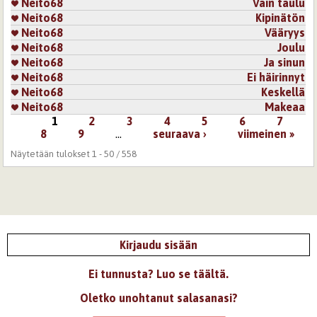
Neito68
Vain taulu
Neito68
Kipinätön
Neito68
Vääryys
Neito68
Joulu
Neito68
Ja sinun
Neito68
Ei häirinnyt
Neito68
Keskellä
Neito68
Makeaa
1
2
3
4
5
6
7
Sivut
8
9
…
seuraava ›
viimeinen »
Näytetään tulokset 1 - 50 / 558
Kirjaudu sisään
Ei tunnusta? Luo se täältä.
Oletko unohtanut salasanasi?