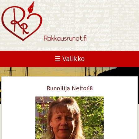
☰ Valikko
Runoilija Neito68