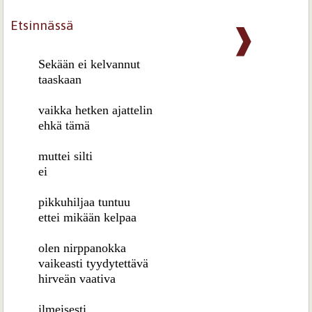
Etsinnässä
❱
Sekään ei kelvannut
taaskaan
vaikka hetken ajattelin
ehkä tämä
muttei silti
ei
pikkuhiljaa tuntuu
ettei mikään kelpaa
olen nirppanokka
vaikeasti tyydytettävä
hirveän vaativa
ilmeisesti