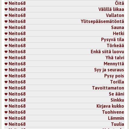
Neito68
Öitä
Neito68
Välillä liikaa
Neito68
Vallaton
Neito68
Ylitsepääsemätöntä
Neito68
Sauna
Neito68
Hetki
Neito68
Pysyvä tila
Neito68
Törkeää
Neito68
Enkä siitä luovu
Neito68
Yhä talvi
Neito68
Mennyttä
Neito68
Syy ja seuraus
Neito68
Pysy pois
Neito68
Torilla
Neito68
Tavoittamaton
Neito68
Se ääni
Neito68
Sinkku
Neito68
Kirjava kukko
Neito68
Tuohivene
Neito68
Lämmin
Neito68
Tuulia