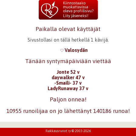
Paikalla olevat käyttäjät
Sivustollasi on tällä hetkellä 1 kävijä.
Valosydän
Tänään syntymäpäiviään viettää
Jonte 52 v
daywalker 47 v
-Smaili- 37 v
LadyRunaway 37 v
Paljon onnea!
10955 runoilijaa on jo lähettänyt 140186 runoa!
Rakkausrunot ry © 2003-2026