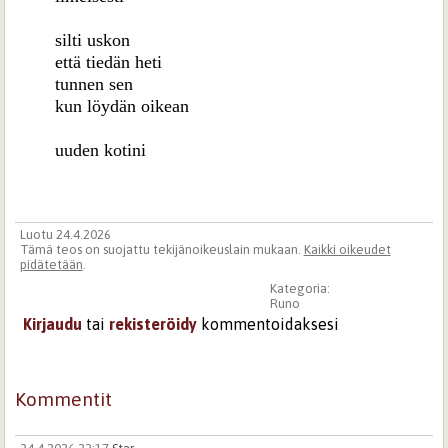
silti uskon
että tiedän heti
tunnen sen
kun löydän oikean
uuden kotini
Luotu 24.4.2026
Tämä teos on suojattu tekijänoikeuslain mukaan.
Kaikki oikeudet
pidätetään
.
Kategoria:
Runo
Kirjaudu
tai
rekisteröidy
kommentoidaksesi
Kommentit