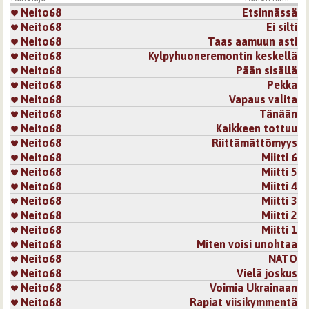
Neito68
Etsinnässä
Neito68
Ei silti
Neito68
Taas aamuun asti
Neito68
Kylpyhuoneremontin keskellä
Neito68
Pään sisällä
Neito68
Pekka
Neito68
Vapaus valita
Neito68
Tänään
Neito68
Kaikkeen tottuu
Neito68
Riittämättömyys
Neito68
Miitti 6
Neito68
Miitti 5
Neito68
Miitti 4
Neito68
Miitti 3
Neito68
Miitti 2
Neito68
Miitti 1
Neito68
Miten voisi unohtaa
Neito68
NATO
Neito68
Vielä joskus
Neito68
Voimia Ukrainaan
Neito68
Rapiat viisikymmentä