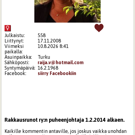
Julkaistu:
558
Liittynyt:
17.11.2008
Viimeksi
10.8.2026 8:41
paikalla:
Asuinpaikka:
Turku
Sähköposti:
raija.v@hotmail.com
Syntymäpäivä:
16.2.1968
Facebook:
siirry Facebookiin
Rakkausrunot ry:n puheenjohtaja 1.2.2014 alkaen.
Kaikille kommentin antaville, jos joskus vaikka unohdan