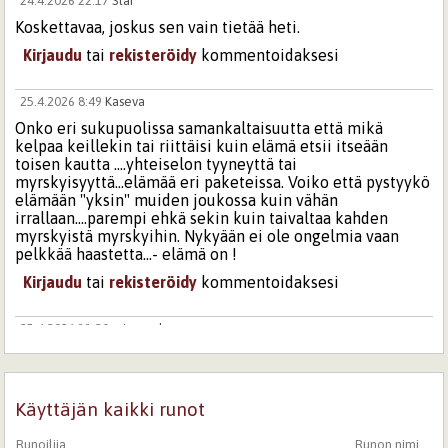
24.4.2026 22:17
Star
Koskettavaa, joskus sen vain tietää heti.
Kirjaudu
tai
rekisteröidy
kommentoidaksesi
25.4.2026 8:49
Kaseva
Onko eri sukupuolissa samankaltaisuutta että mikä
kelpaa keillekin tai riittäisi kuin elämä etsii itseään
toisen kautta ....yhteiselon tyyneyttä tai
myrskyisyyttä...elämää eri paketeissa. Voiko että pystyykö
elämään "yksin" muiden joukossa kuin vähän
irrallaan....parempi ehkä sekin kuin taivaltaa kahden
myrskyistä myrskyihin. Nykyään ei ole ongelmia vaan
pelkkää haastetta...- elämä on !
Kirjaudu
tai
rekisteröidy
kommentoidaksesi
25.4.2026 11:20
miesvaalea
Nuorena lennetään ei välitetä, jos hengissä selviää oppii
harkitsemaan, selviämään, mutta myös varomaan.
Kirjaudu
tai
rekisteröidy
kommentoidaksesi
Käyttäjän kaikki runot
Runoilija
Runon nimi