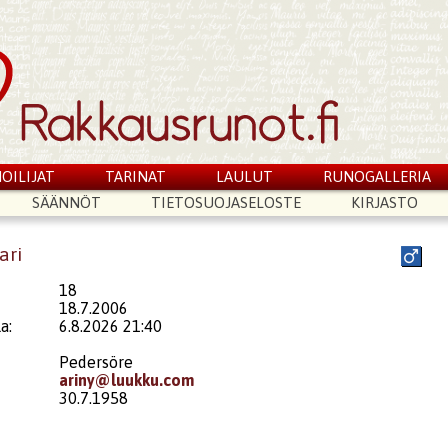
OILIJAT
TARINAT
LAULUT
RUNOGALLERIA
SÄÄNNÖT
TIETOSUOJASELOSTE
KIRJASTO
ari
18
18.7.2006
a:
6.8.2026 21:40
Pedersöre
ariny@luukku.com
30.7.1958