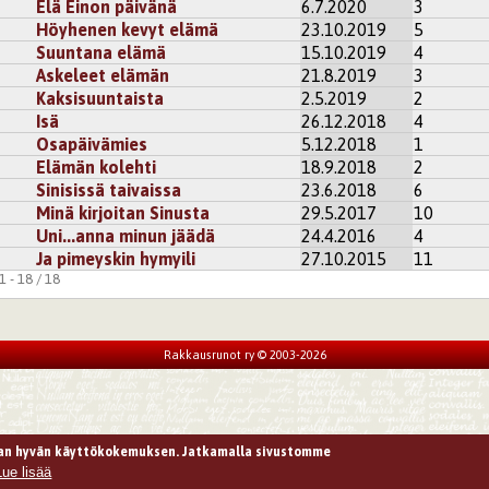
Elä Einon päivänä
6.7.2020
3
kisteröidy
kommentoidaksesi
Höyhenen kevyt elämä
23.10.2019
5
Suuntana elämä
15.10.2019
4
Askeleet elämän
21.8.2019
3
Kaksisuuntaista
2.5.2019
2
Isä
26.12.2018
4
Osapäivämies
5.12.2018
1
Elämän kolehti
18.9.2018
2
Sinisissä taivaissa
23.6.2018
6
Minä kirjoitan Sinusta
29.5.2017
10
Uni...anna minun jäädä
24.4.2016
4
Ja pimeyskin hymyili
27.10.2015
11
 - 18 / 18
Rakkausrunot ry © 2003-2026
n hyvän käyttökokemuksen. Jatkamalla sivustomme
Lue lisää