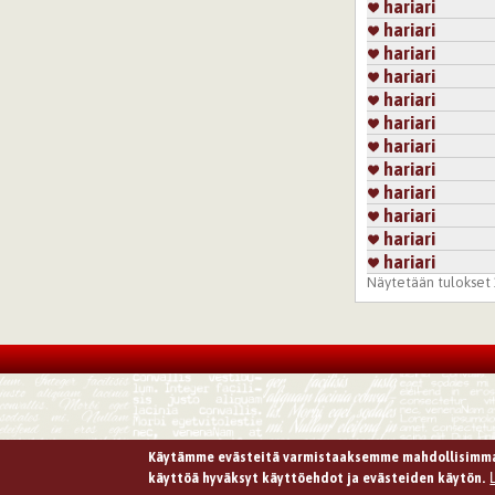
hariari
Kirjaudu
tai
re
hariari
hariari
hariari
hariari
hariari
hariari
hariari
hariari
hariari
hariari
hariari
Näytetään tulokset 1
Käytämme evästeitä varmistaaksemme mahdollisimma
käyttöä hyväksyt käyttöehdot ja evästeiden käytön.