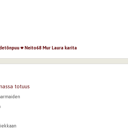
detönpuu
Neito68
Mur
Laura
karita
assa totuus
harmaiden
n
iekkaan