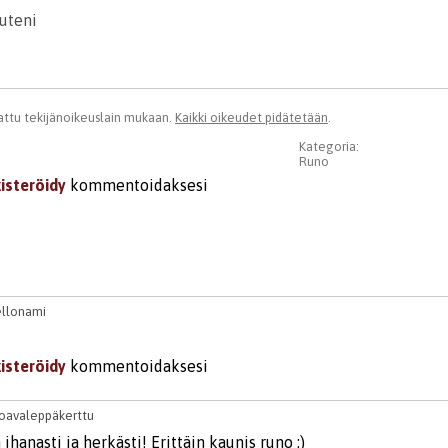
uteni
ttu tekijänoikeuslain mukaan.
Kaikki oikeudet pidätetään
.
Kategoria:
Runo
kisteröidy
kommentoidaksesi
llonami
kisteröidy
kommentoidaksesi
oavaleppäkerttu
n ihanasti ja herkästi! Erittäin kaunis runo :)