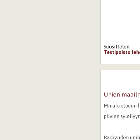
Suosittelen:
Testipoisto
leh
Unien maailm
Minä kietodun 
pilvien syleilyy
Rakkauden unih