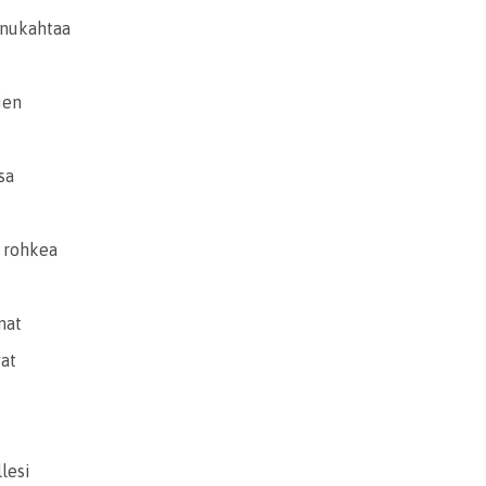
 nukahtaa
ien
ssa
ä rohkea
mat
at
llesi