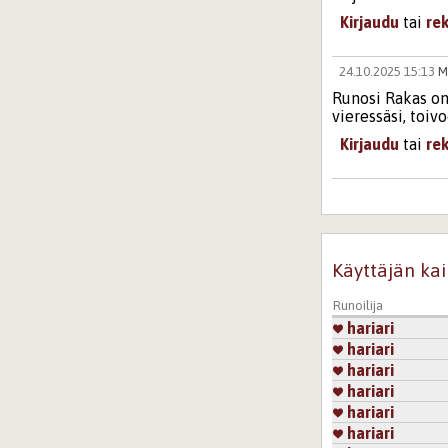
Kirjaudu
tai
re
24.10.2025 15:13
M
Runosi Rakas on 
vieressäsi, toiv
Kirjaudu
tai
re
3.3.2026 10:59
arle
Mukavan pehmeä
Kirjaudu
tai
re
Käyttäjän kai
10.3.2026 14:00
Sa
Runoilija
Ihana unen omai
hariari
hariari
Kirjaudu
tai
re
hariari
hariari
hariari
25.5.2026 14:12
ko
hariari
Herkkää!