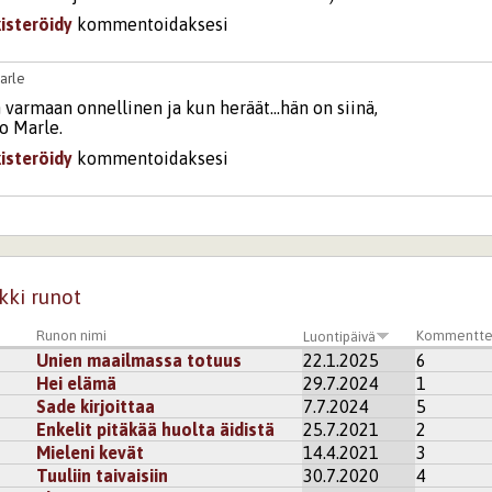
kisteröidy
kommentoidaksesi
arle
varmaan onnellinen ja kun heräät...hän on siinä,
oo Marle.
kisteröidy
kommentoidaksesi
tte
sti keinuttelee runosi.
kisteröidy
kommentoidaksesi
kki runot
riMaaret
Runon nimi
Kommentte
Luontipäivä
nen rakkaus. Kaunista.
Unien maailmassa totuus
22.1.2025
6
Hei elämä
29.7.2024
1
kisteröidy
kommentoidaksesi
Sade kirjoittaa
7.7.2024
5
Enkelit pitäkää huolta äidistä
25.7.2021
2
Mieleni kevät
14.4.2021
3
ttarainen
Tuuliin taivaisiin
30.7.2020
4