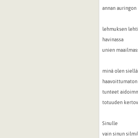
annan auringon
lehmuksen leht
havinassa
unien maailma
minä olen siell
haavoittumaton
tunteet aidoim
totuuden kertov
Sinulle
vain sinun silmi