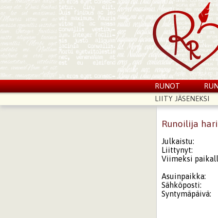
RUNOT
RUN
LIITY JÄSENEKSI
Runoilija hari
Julkaistu:
Liittynyt:
Viimeksi paikall
Asuinpaikka:
Sähköposti:
Syntymäpäivä: