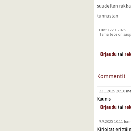
suudellen rakka
tunnustan
Luotu 22.1.2025
Tämä teos on suoja
Kirjaudu
tai
re
Kommentit
22.1.2025 20:10
me
Kaunis
Kirjaudu
tai
re
9.9.2025 10:11
lum
Kirjoitat erittäi