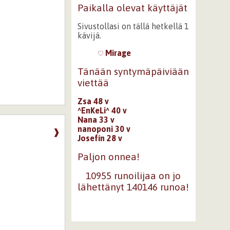
Paikalla olevat käyttäjät
Sivustollasi on tällä hetkellä 1
kävijä.
Mirage
Tänään syntymäpäiviään
viettää
Zsa 48 v
^EnKeLi^ 40 v
Nana 33 v
nanoponi 30 v
❱
Josefín 28 v
Paljon onnea!
10955 runoilijaa on jo
lähettänyt 140146 runoa!