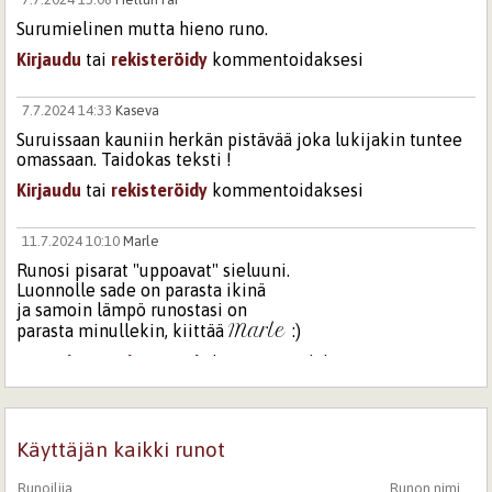
Surumielinen mutta hieno runo.
Kirjaudu
tai
rekisteröidy
kommentoidaksesi
7.7.2024 14:33
Kaseva
Suruissaan kauniin herkän pistävää joka lukijakin tuntee
omassaan. Taidokas teksti !
Kirjaudu
tai
rekisteröidy
kommentoidaksesi
11.7.2024 10:10
Marle
Runosi pisarat "uppoavat" sieluuni.
Luonnolle sade on parasta ikinä
ja samoin lämpö runostasi on
Marle
parasta minullekin, kiittää
:)
Kirjaudu
tai
rekisteröidy
kommentoidaksesi
20.1.2025 13:51
anja.tuomi
Taivas itkee ihmisten tähden.
Käyttäjän kaikki runot
Kirjaudu
tai
rekisteröidy
kommentoidaksesi
Runoilija
Runon nimi