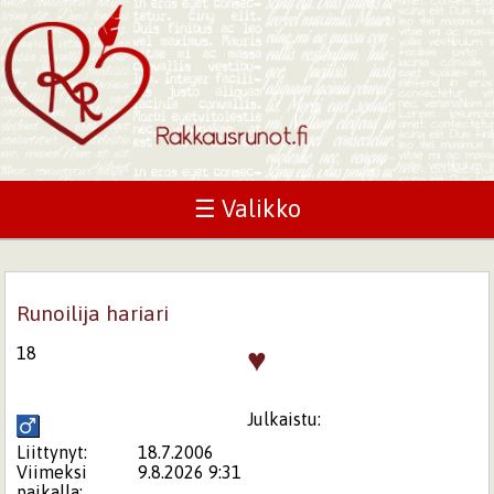
☰ Valikko
Runoilija hariari
♥
18
Julkaistu:
Liittynyt:
18.7.2006
Viimeksi
9.8.2026 9:31
paikalla: