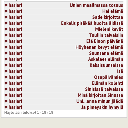
hariari
Unien maailmassa totuus
28.6.2026 10:11
arlette
hariari
Hei elämä
Herkkää luontorunoutta.
hariari
Sade kirjoittaa
hariari
Enkelit pitäkää huolta äidistä
Kirjaudu
tai
rekisteröidy
kommentoidaksesi
hariari
Mieleni kevät
hariari
Tuuliin taivaisiin
hariari
Elä Einon päivänä
hariari
Höyhenen kevyt elämä
hariari
Suuntana elämä
hariari
Askeleet elämän
hariari
Kaksisuuntaista
hariari
Isä
hariari
Osapäivämies
hariari
Elämän kolehti
hariari
Sinisissä taivaissa
hariari
Minä kirjoitan Sinusta
hariari
Uni...anna minun jäädä
hariari
Ja pimeyskin hymyili
Näytetään tulokset 1 - 18 / 18