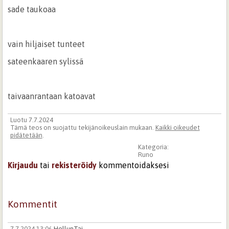
sade taukoaa
vain hiljaiset tunteet
sateenkaaren sylissä
taivaanrantaan katoavat
Luotu 7.7.2024
Tämä teos on suojattu tekijänoikeuslain mukaan.
Kaikki oikeudet
pidätetään
.
Kategoria:
Runo
Kirjaudu
tai
rekisteröidy
kommentoidaksesi
Kommentit
7.7.2024 13:06
HellunTai