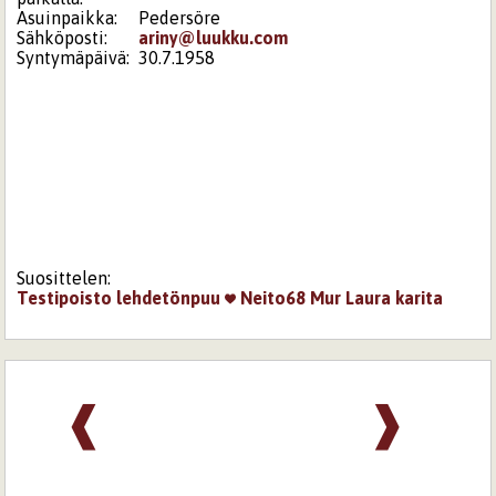
Asuinpaikka:
Pedersöre
Sähköposti:
ariny@luukku.com
Syntymäpäivä:
30.7.1958
Suosittelen:
Testipoisto
lehdetönpuu
Neito68
Mur
Laura
karita
❰
❱