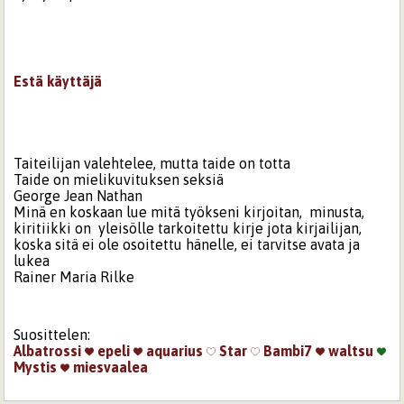
Estä käyttäjä
Taiteilijan valehtelee, mutta taide on totta
Taide on mielikuvituksen seksiä
George Jean Nathan
Minä en koskaan lue mitä työkseni kirjoitan, minusta,
kiritiikki on yleisölle tarkoitettu kirje jota kirjailijan,
koska sitä ei ole osoitettu hänelle, ei tarvitse avata ja
lukea
Rainer Maria Rilke
Suosittelen:
Albatrossi
epeli
aquarius
Star
Bambi7
waltsu
Mystis
miesvaalea