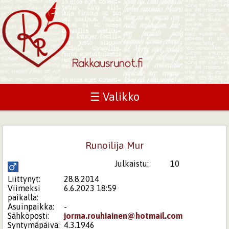
☰ Valikko
Runoilija Mur
Julkaistu:
10
Liittynyt:
28.8.2014
Viimeksi
6.6.2023 18:59
paikalla:
Asuinpaikka:
-
Sähköposti:
jorma.rouhiainen@hotmail.com
Syntymäpäivä:
4.3.1946