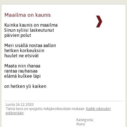
Maailma on kaunis
❱
Kuinka kaunis on maailma
Sinun syliisi laskeutunut
päivien polut
Meri sisällä nostaa aallon
hetken korkeuksiin
huulet ne etsivät
Maata niin ihanaa
rantaa rauhaisaa
elämä kulkee läpi
on hetken yli kaiken
Luotu 26.12.2020
Tämä teos on suojattu tekijänoikeuslain mukaan.
Kaikki oikeudet
pidätetään
.
Kategoria:
Runo