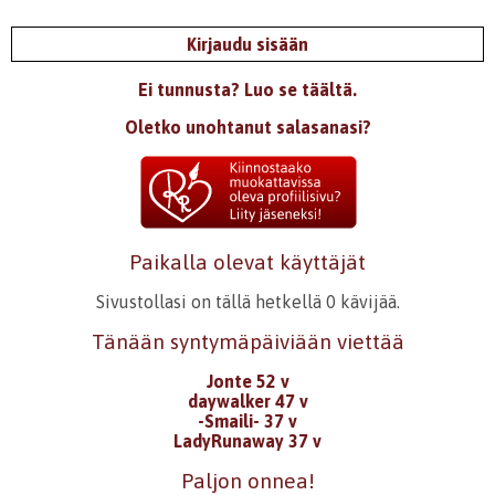
4.3.2023 10:14
Lumi Murhekoski
Kirjaudu sisään
Todella kaunista <3
Kirjaudu
tai
rekisteröidy
kommentoidaksesi
Ei tunnusta? Luo se täältä.
Oletko unohtanut salasanasi?
24.4.2023 10:20
Katariina Varjoranta
Puhuttelee kaunis runosi, kuin aalto läikähtää. Kiitos.
Kirjaudu
tai
rekisteröidy
kommentoidaksesi
13.10.2025 23:49
Oiva Utumaa
Paikalla olevat käyttäjät
Kauniisti kirjoitit.
Sivustollasi on tällä hetkellä 0 kävijää.
Kirjaudu
tai
rekisteröidy
kommentoidaksesi
Tänään syntymäpäiviään viettää
Jonte 52 v
daywalker 47 v
-Smaili- 37 v
LadyRunaway 37 v
Paljon onnea!