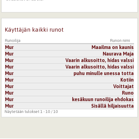
Loistavaa, elämää suurempaa, rauhaisaa loppuvuotta
kaikille <3
Kirjaudu
tai
rekisteröidy
kommentoidaksesi
Käyttäjän kaikki runot
28.12.2020 12:57
miesvaalea
Runoilija
Runon nimi
Upea runosi
Mur
Maailma on kaunis
tuo mieleen meren puhtaan tuulen raikkaan hengityksen
Mur
Naurava Maja
jonka aistii
Mur
Vaarin alkusoitto, hidas valssi
Kirjaudu
tai
rekisteröidy
kommentoidaksesi
Mur
Vaarin alkusoitto, hidas valssi
Mur
puhu minulle unessa totta
13.1.2021 23:52
Meriaurinko
Mur
Kotiin
Mur
Voittajat
Niin kaunista! Merikin siellä aaltoilee mukana, tykkään!
😍
Mur
Runo
Mur
kesäkuun runoilija ehdokas
Kirjaudu
tai
rekisteröidy
kommentoidaksesi
Mur
Sisällä hiljaisuutta
Näytetään tulokset 1 - 10 / 10
16.1.2023 21:34
ayla
Kaunista
Kirjaudu
tai
rekisteröidy
kommentoidaksesi