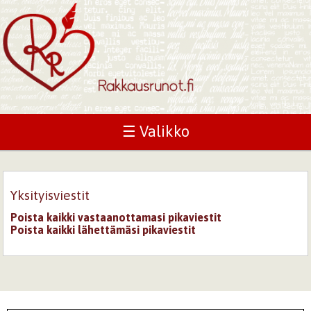
☰ Valikko
Yksityisviestit
Poista kaikki vastaanottamasi pikaviestit
Poista kaikki lähettämäsi pikaviestit