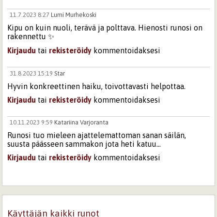
11.7.2023 8:27
Lumi Murhekoski
Kipu on kuin nuoli, terävä ja polttava. Hienosti runosi on
rakennettu ✨
Kirjaudu
tai
rekisteröidy
kommentoidaksesi
31.8.2023 15:19
Star
Hyvin konkreettinen haiku, toivottavasti helpottaa.
Kirjaudu
tai
rekisteröidy
kommentoidaksesi
10.11.2023 9:59
Katariina Varjoranta
Runosi tuo mieleen ajattelemattoman sanan säilän,
suusta päässeen sammakon jota heti katuu...
Kirjaudu
tai
rekisteröidy
kommentoidaksesi
11.11.2023 20:04
runoretku
Taidokas runo.
Kirjaudu
tai
rekisteröidy
kommentoidaksesi
Käyttäjän kaikki runot