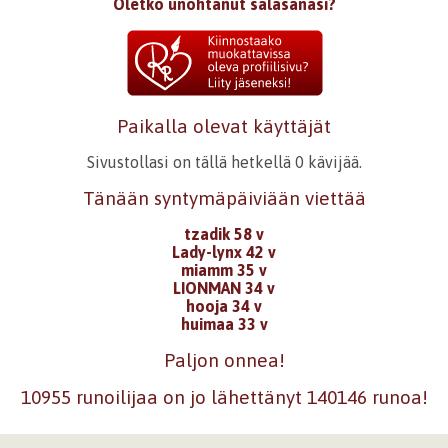
Oletko unohtanut salasanasi?
Paikalla olevat käyttäjät
Sivustollasi on tällä hetkellä 0 kävijää.
Tänään syntymäpäiviään viettää
tzadik 58 v
Lady-lynx 42 v
miamm 35 v
LIONMAN 34 v
hooja 34 v
huimaa 33 v
Paljon onnea!
10955 runoilijaa on jo lähettänyt 140146 runoa!