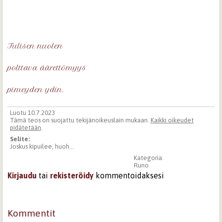
Tulisen nuolen
polttava äärettömyys
pimeyden ydin.
Luotu 10.7.2023
Tämä teos on suojattu tekijänoikeuslain mukaan.
Kaikki oikeudet
pidätetään
.
Selite:
Joskus kipuilee, huoh...
Kategoria:
Runo
Kirjaudu
tai
rekisteröidy
kommentoidaksesi
Kommentit