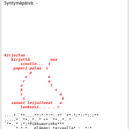
Syntymäpäivä:
-
kirjoitan     

   kirjettä         nua   

       sinulle...  i      

    paperi palaa  s 

           p              

         o         n    

        r          a  

       o            t  

       k              s

       s                a

        i                k

   sanani leijailevat   a

....•´¨*•.¸¸.**:*:*:*:.•*¨`•*-*;*::*;;;**

.....•´¨*•.¸*. * «•´¨*•.¸*. *

¨*•.¸* ;*;*Pikkuaurinko***

     *.*.*.  elämäni taivaalla* :  *:*
