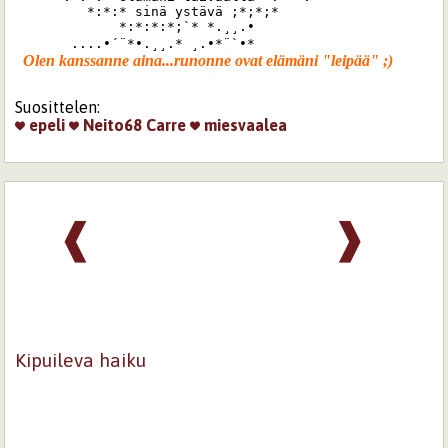
         *:*:* sinä ystävä ;*;*;*

             *:*:*:*;`* *.¸¸.•

       ....•´¨*•.¸¸.* ¸.•*¨`•*
Suosittelen:
epeli
Neito68
Carre
miesvaalea
❰
❱
Kipuileva haiku