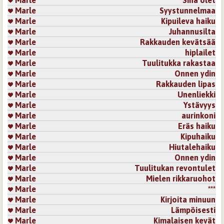
Marle
Sinä olet
Marle
Syystunnelmaa
Marle
Kipuileva haiku
Marle
Juhannusilta
Marle
Rakkauden kevätsää
Marle
hiplailet
Marle
Tuulitukka rakastaa
Marle
Onnen ydin
Marle
Rakkauden lipas
Marle
Unenliekki
Marle
Ystävyys
Marle
aurinkoni
Marle
Eräs haiku
Marle
Kipuhaiku
Marle
Hiutalehaiku
Marle
Onnen ydin
Marle
Tuulitukan revontulet
Marle
Mielen rikkaruohot
Marle
***
Marle
Kirjoita minuun
Marle
Lämpöisesti
Marle
Kimalaisen kevät