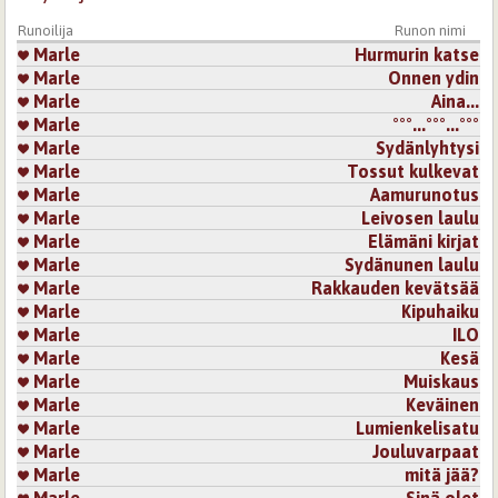
Sivut
Runoilija
Runon nimi
Marle
Hurmurin katse
Marle
Onnen ydin
Marle
​Aina...
Marle
°°°...°°°...°°°
Marle
Sydänlyhtysi
Marle
Tossut kulkevat
Marle
Aamurunotus
Marle
Leivosen laulu
Marle
Elämäni kirjat
Marle
Sydänunen laulu
Marle
Rakkauden kevätsää
Marle
Kipuhaiku
Marle
ILO
Marle
Kesä
Marle
Muiskaus
Marle
Keväinen
Marle
Lumienkelisatu
Marle
Jouluvarpaat
Marle
mitä jää?