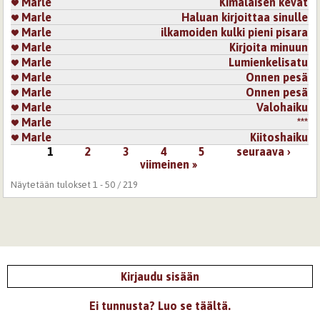
Marle
Kimalaisen kevät
Marle
Haluan kirjoittaa sinulle
Marle
ilkamoiden kulki pieni pisara
Marle
Kirjoita minuun
Marle
Lumienkelisatu
Marle
Onnen pesä
Marle
Onnen pesä
Marle
Valohaiku
Marle
***
Marle
Kiitoshaiku
1
2
3
4
5
seuraava ›
Sivut
viimeinen »
Näytetään tulokset 1 - 50 / 219
Kirjaudu sisään
Ei tunnusta? Luo se täältä.