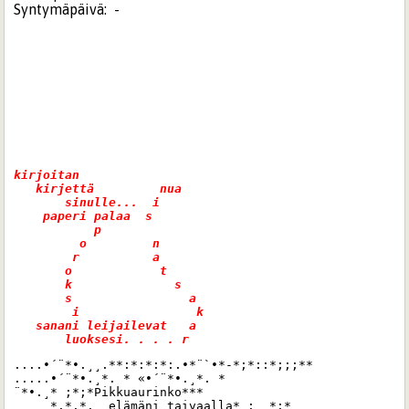
Syntymäpäivä:
-
kirjoitan     

   kirjettä         nua   

       sinulle...  i      

    paperi palaa  s 

           p              

         o         n    

        r          a  

       o            t  

       k              s

       s                a

        i                k

   sanani leijailevat   a

....•´¨*•.¸¸.**:*:*:*:.•*¨`•*-*;*::*;;;**

.....•´¨*•.¸*. * «•´¨*•.¸*. *

¨*•.¸* ;*;*Pikkuaurinko***

     *.*.*.  elämäni taivaalla* :  *:*
