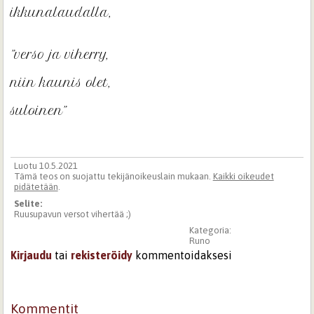
ikkunalaudalla,

”verso ja viherry,

niin kaunis olet,

suloinen”
Luotu 10.5.2021
Tämä teos on suojattu tekijänoikeuslain mukaan.
Kaikki oikeudet
pidätetään
.
Selite:
Ruusupavun versot vihertää ;)
Kategoria:
Runo
Kirjaudu
tai
rekisteröidy
kommentoidaksesi
Kommentit