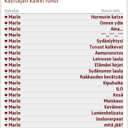
Käyttäjän kaikki runot
Kirjaudu
tai
rekisteröidy
kommentoidaksesi
Runoilija
Runon nimi
Marle
Hurmurin katse
11.5.2021 0:08
Balrog1
Marle
Onnen ydin
Herkästi lähtee kesän ajatus sinultakin😊 katselin
Marle
​Aina...
aamulla kärhön muutaman millin nuppuja..
Marle
°°°...°°°...°°°
Kirjaudu
tai
rekisteröidy
kommentoidaksesi
Marle
Sydänlyhtysi
Marle
Tossut kulkevat
11.5.2021 9:27
arlette
Marle
Aamurunotus
Hellää ja lämpöistä runoutta kevään ja kasvun ihmeestä.
Marle
Leivosen laulu
Marle
Elämäni kirjat
Kirjaudu
tai
rekisteröidy
kommentoidaksesi
Marle
Sydänunen laulu
Marle
Rakkauden kevätsää
11.5.2021 10:35
niiu
Marle
Kipuhaiku
Ihanuus ! ❤
Marle
ILO
Marle
Kesä
Kirjaudu
tai
rekisteröidy
kommentoidaksesi
Marle
Muiskaus
Marle
Keväinen
11.8.2021 2:29
merenaalto
Marle
Lumienkelisatu
Ihana runo. Tykkään tosi paljon.
Marle
Jouluvarpaat
Kirjaudu
tai
rekisteröidy
kommentoidaksesi
Marle
mitä jää?