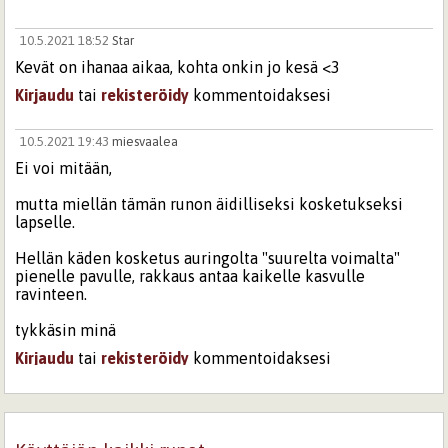
10.5.2021 18:52
Star
Kevät on ihanaa aikaa, kohta onkin jo kesä <3
Kirjaudu
tai
rekisteröidy
kommentoidaksesi
10.5.2021 19:43
miesvaalea
Ei voi mitään,
mutta miellän tämän runon äidilliseksi kosketukseksi
lapselle.
Hellän käden kosketus auringolta "suurelta voimalta"
pienelle pavulle, rakkaus antaa kaikelle kasvulle
ravinteen.
tykkäsin minä
Kirjaudu
tai
rekisteröidy
kommentoidaksesi
10.5.2021 20:59
Testipoisto
Rakkautesi kesään on selviö