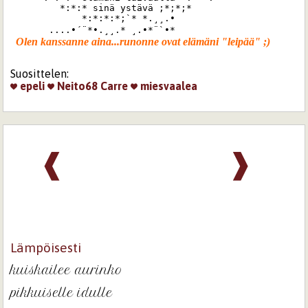
         *:*:* sinä ystävä ;*;*;*

             *:*:*:*;`* *.¸¸.•

       ....•´¨*•.¸¸.* ¸.•*¨`•*
Suosittelen:
epeli
Neito68
Carre
miesvaalea
❰
❱
Lämpöisesti
kuiskailee aurinko
pikkuiselle idulle
