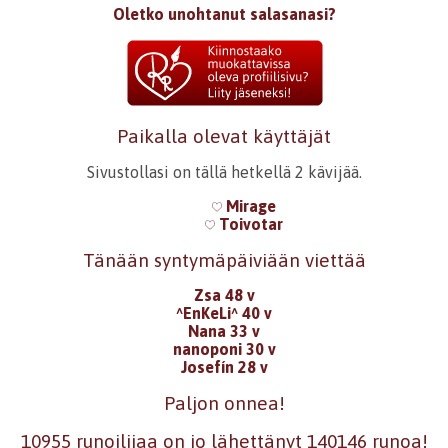
Oletko unohtanut salasanasi?
Paikalla olevat käyttäjät
Sivustollasi on tällä hetkellä 2 kävijää.
Mirage
Toivotar
Tänään syntymäpäiviään viettää
Zsa 48 v
^EnKeLi^ 40 v
Nana 33 v
nanoponi 30 v
Josefín 28 v
Paljon onnea!
10955 runoilijaa on jo lähettänyt 140146 runoa!