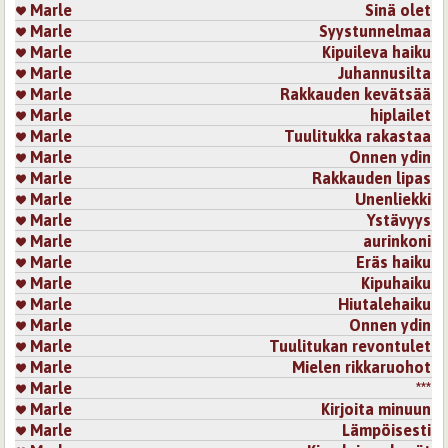
Marle
Sinä olet
Marle
Syystunnelmaa
25.10.2021 21:49
runoretku
Marle
Kipuileva haiku
Kaunis, herkkä runo.
Marle
Juhannusilta
Kirjaudu
tai
rekisteröidy
kommentoidaksesi
Marle
Rakkauden kevätsää
Marle
hiplailet
Sivut
Marle
Tuulitukka rakastaa
Marle
Onnen ydin
Marle
Rakkauden lipas
Marle
Unenliekki
Marle
Ystävyys
Marle
aurinkoni
Marle
Eräs haiku
Marle
Kipuhaiku
Marle
Hiutalehaiku
Marle
Onnen ydin
Marle
Tuulitukan revontulet
Marle
Mielen rikkaruohot
Marle
***
Marle
Kirjoita minuun
Marle
Lämpöisesti