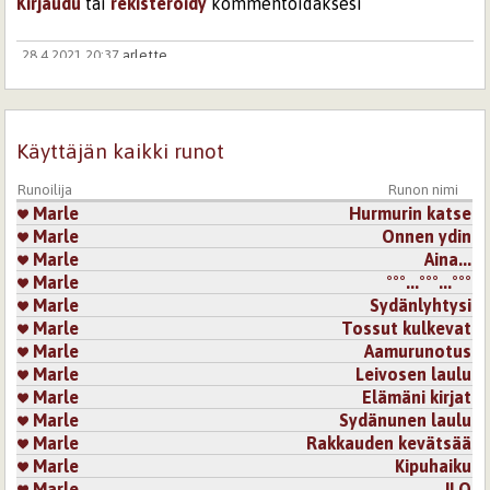
Kirjaudu
tai
rekisteröidy
kommentoidaksesi
28.4.2021 20:37
arlette
Suloisen hyrisevää kimalaisrunoutta...srrrrrrrrrrrrrrrrrrrrrr!
Kirjaudu
tai
rekisteröidy
kommentoidaksesi
Käyttäjän kaikki runot
28.4.2021 21:22
Maisha
Runoilija
Runon nimi
Ihana! :)
Marle
Hurmurin katse
Kirjaudu
tai
rekisteröidy
kommentoidaksesi
Marle
Onnen ydin
Marle
​Aina...
3.5.2021 19:56
Oiva Utumaa
Marle
°°°...°°°...°°°
Marle
Sydänlyhtysi
Hyvä, kivasti kirjoitettu. Pidän.
Marle
Tossut kulkevat
Kirjaudu
tai
rekisteröidy
kommentoidaksesi
Marle
Aamurunotus
Sivut
Marle
Leivosen laulu
Marle
Elämäni kirjat
Marle
Sydänunen laulu
Marle
Rakkauden kevätsää
Marle
Kipuhaiku
Marle
ILO