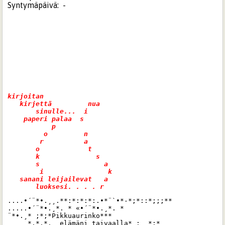
Syntymäpäivä:
-
kirjoitan     

   kirjettä         nua   

       sinulle...  i      

    paperi palaa  s 

           p              

         o         n    

        r          a  

       o            t  

       k              s

       s                a

        i                k

   sanani leijailevat   a

....•´¨*•.¸¸.**:*:*:*:.•*¨`•*-*;*::*;;;**

.....•´¨*•.¸*. * «•´¨*•.¸*. *

¨*•.¸* ;*;*Pikkuaurinko***

     *.*.*.  elämäni taivaalla* :  *:*
