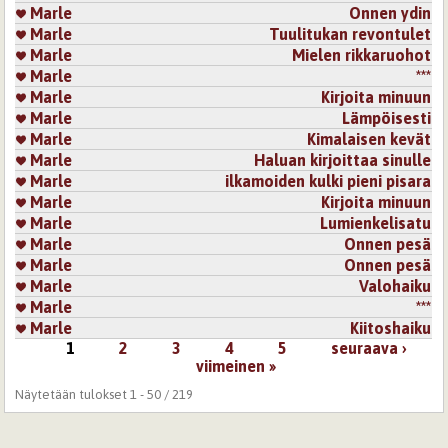
Marle
Onnen ydin
Marle
Tuulitukan revontulet
Marle
Mielen rikkaruohot
Marle
***
Marle
Kirjoita minuun
Marle
Lämpöisesti
Marle
Kimalaisen kevät
Marle
Haluan kirjoittaa sinulle
Marle
ilkamoiden kulki pieni pisara
Marle
Kirjoita minuun
Marle
Lumienkelisatu
Marle
Onnen pesä
Marle
Onnen pesä
Marle
Valohaiku
Marle
***
Marle
Kiitoshaiku
1
2
3
4
5
seuraava ›
Sivut
viimeinen »
Näytetään tulokset 1 - 50 / 219