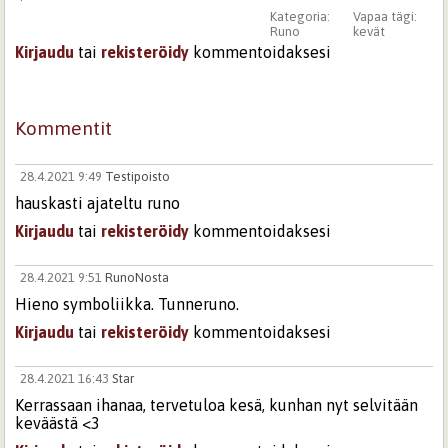
Kategoria:
Vapaa tägi:
Runo
kevät
Kirjaudu
tai
rekisteröidy
kommentoidaksesi
Kommentit
28.4.2021 9:49
Testipoisto
hauskasti ajateltu runo
Kirjaudu
tai
rekisteröidy
kommentoidaksesi
28.4.2021 9:51
RunoNosta
Hieno symboliikka. Tunneruno.
Kirjaudu
tai
rekisteröidy
kommentoidaksesi
28.4.2021 16:43
Star
Kerrassaan ihanaa, tervetuloa kesä, kunhan nyt selvitään
keväästä <3