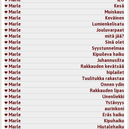
Marle
Kesä
Marle
Muiskaus
Marle
Keväinen
Marle
Lumienkelisatu
Marle
Jouluvarpaat
Marle
mitä jää?
Marle
Sinä olet
Marle
Syystunnelmaa
Marle
Kipuileva haiku
Marle
Juhannusilta
Marle
Rakkauden kevätsää
Marle
hiplailet
Marle
Tuulitukka rakastaa
Marle
Onnen ydin
Marle
Rakkauden lipas
Marle
Unenliekki
Marle
Ystävyys
Marle
aurinkoni
Marle
Eräs haiku
Marle
Kipuhaiku
Marle
Hiutalehaiku