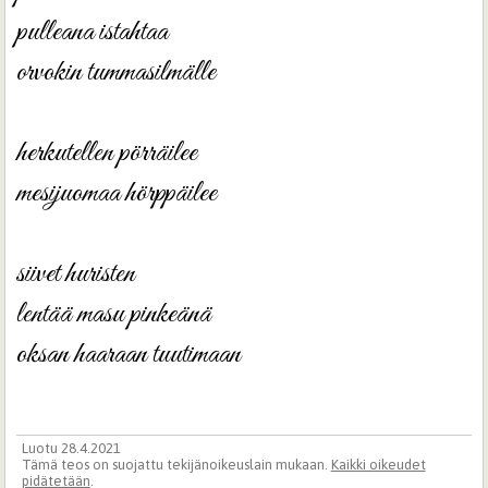
pulleana istahtaa

orvokin tummasilmälle

herkutellen pörräilee

mesijuomaa hörppäilee

siivet huristen

lentää masu pinkeänä

oksan haaraan tuutimaan
Luotu 28.4.2021
Tämä teos on suojattu tekijänoikeuslain mukaan.
Kaikki oikeudet
pidätetään
.