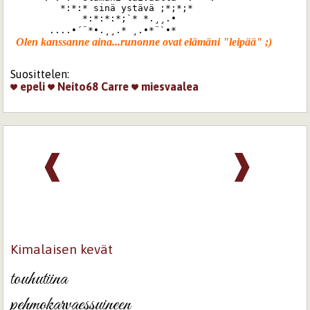
         *:*:* sinä ystävä ;*;*;*

             *:*:*:*;`* *.¸¸.•

       ....•´¨*•.¸¸.* ¸.•*¨`•*
Suosittelen:
epeli
Neito68
Carre
miesvaalea
❰
❱
Kimalaisen kevät
touhutiina

pehmokarvaessuineen 
