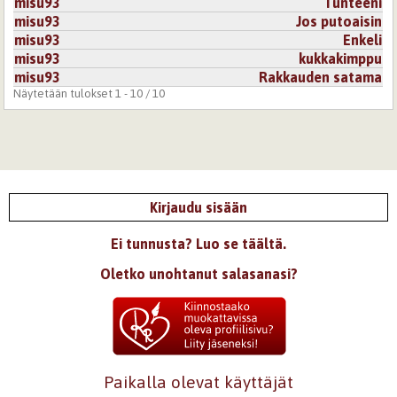
misu93
Tunteeni
misu93
Jos putoaisin
misu93
Enkeli
misu93
kukkakimppu
misu93
Rakkauden satama
Näytetään tulokset 1 - 10 / 10
Kirjaudu sisään
Ei tunnusta? Luo se täältä.
Oletko unohtanut salasanasi?
Paikalla olevat käyttäjät