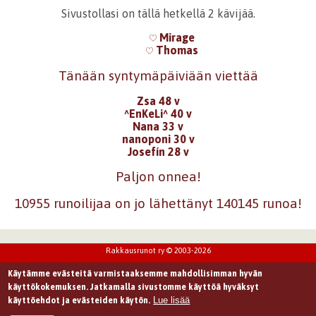
Sivustollasi on tällä hetkellä 2 kävijää.
Mirage
Thomas
Tänään syntymäpäiviään viettää
Zsa 48 v
^EnKeLi^ 40 v
Nana 33 v
nanoponi 30 v
Josefín 28 v
Paljon onnea!
10955 runoilijaa on jo lähettänyt 140145 runoa!
Rakkausrunot ry © 2003-2026
Käytämme evästeitä varmistaaksemme mahdollisimman hyvän
käyttökokemuksen. Jatkamalla sivustomme käyttöä hyväksyt
Lue lisää
käyttöehdot ja evästeiden käytön.