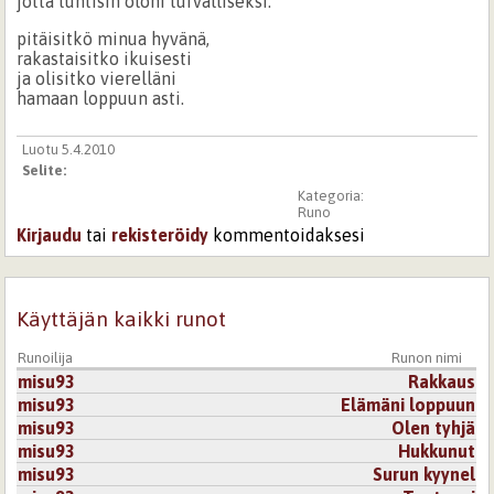
jotta tuntisin oloni turvalliseksi.
pitäisitkö minua hyvänä,
rakastaisitko ikuisesti
ja olisitko vierelläni
hamaan loppuun asti.
Luotu 5.4.2010
Selite:
Kategoria:
Runo
Kirjaudu
tai
rekisteröidy
kommentoidaksesi
Käyttäjän kaikki runot
Runoilija
Runon nimi
misu93
Rakkaus
misu93
Elämäni loppuun
misu93
Olen tyhjä
misu93
Hukkunut
misu93
Surun kyynel