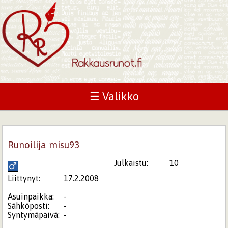
☰ Valikko
Runoilija misu93
Julkaistu:
10
Liittynyt:
17.2.2008
Asuinpaikka:
-
Sähköposti:
-
Syntymäpäivä:
-