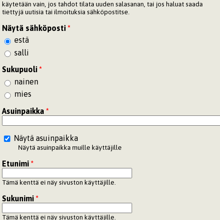
käytetään vain, jos tahdot tilata uuden salasanan, tai jos haluat saada
tiettyjä uutisia tai ilmoituksia sähköpostitse.
Näytä sähköposti
*
estä
salli
Sukupuoli
*
nainen
mies
Asuinpaikka
*
Näytä asuinpaikka
Näytä asuinpaikka muille käyttäjille
Etunimi
*
Tämä kenttä ei näy sivuston käyttäjille.
Sukunimi
*
Tämä kenttä ei näy sivuston käyttäjille.