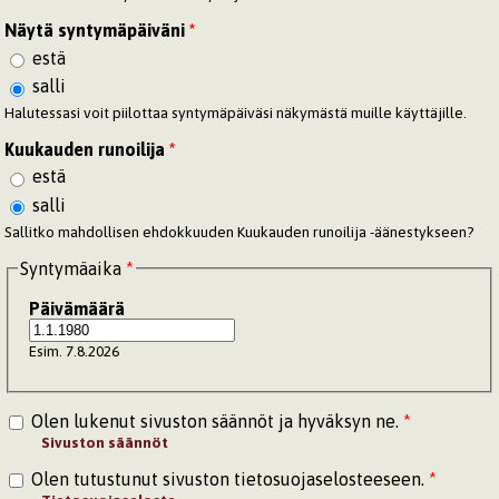
Näytä syntymäpäiväni
*
estä
salli
Halutessasi voit piilottaa syntymäpäiväsi näkymästä muille käyttäjille.
Kuukauden runoilija
*
estä
salli
Sallitko mahdollisen ehdokkuuden Kuukauden runoilija -äänestykseen?
Syntymäaika
*
Päivämäärä
Esim. 7.8.2026
Olen lukenut sivuston säännöt ja hyväksyn ne.
*
Sivuston säännöt
Olen tutustunut sivuston tietosuojaselosteeseen.
*