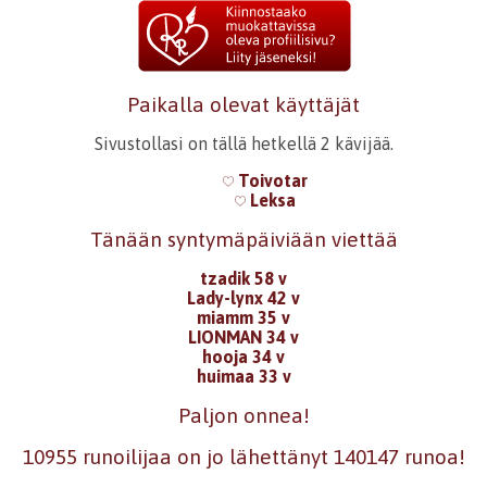
Paikalla olevat käyttäjät
Sivustollasi on tällä hetkellä 2 kävijää.
Toivotar
Leksa
Tänään syntymäpäiviään viettää
tzadik 58 v
Lady-lynx 42 v
miamm 35 v
LIONMAN 34 v
hooja 34 v
huimaa 33 v
Paljon onnea!
10955 runoilijaa on jo lähettänyt 140147 runoa!