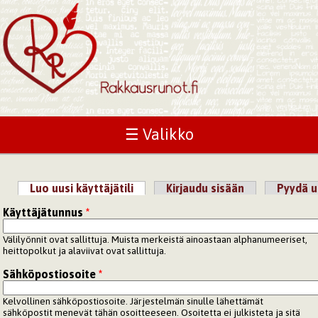
☰ Valikko
Luo uusi käyttäjätili
(aktiivinen välilehti)
Kirjaudu sisään
Pyydä u
Ensisijaiset välilehdet
Käyttäjätunnus
*
Välilyönnit ovat sallittuja. Muista merkeistä ainoastaan alphanumeeriset,
heittopolkut ja alaviivat ovat sallittuja.
Sähköpostiosoite
*
Kelvollinen sähköpostiosoite. Järjestelmän sinulle lähettämät
sähköpostit menevät tähän osoitteeseen. Osoitetta ei julkisteta ja sitä