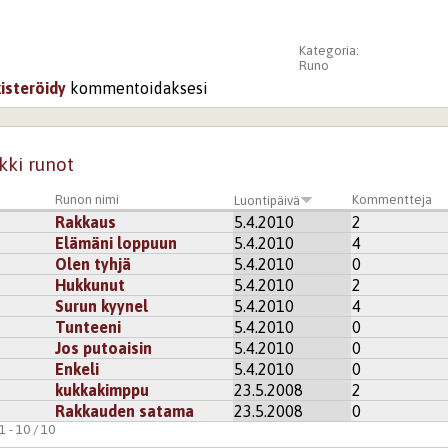
Kategoria:
Runo
kisteröidy
kommentoidaksesi
kki runot
Runon nimi
Kommentteja
Luontipäivä
Rakkaus
5.4.2010
2
Elämäni loppuun
5.4.2010
4
Olen tyhjä
5.4.2010
0
Hukkunut
5.4.2010
2
Surun kyynel
5.4.2010
4
Tunteeni
5.4.2010
0
Jos putoaisin
5.4.2010
0
Enkeli
5.4.2010
0
kukkakimppu
23.5.2008
2
Rakkauden satama
23.5.2008
0
 - 10 / 10