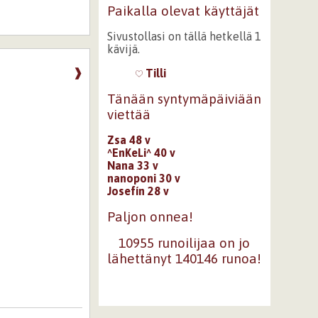
Paikalla olevat käyttäjät
Sivustollasi on tällä hetkellä 1
kävijä.
❱
Tilli
Tänään syntymäpäiviään
viettää
Zsa 48 v
^EnKeLi^ 40 v
Nana 33 v
nanoponi 30 v
Josefín 28 v
Paljon onnea!
10955 runoilijaa on jo
lähettänyt 140146 runoa!