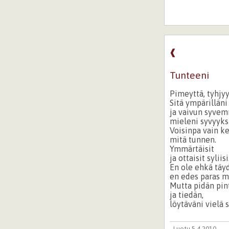
❰
Tunteeni
Pimeyttä, tyhjyy
Sitä ympärillän
ja vaivun syve
mieleni syvyyksi
Voisinpa vain ke
mitä tunnen.
Ymmärtäisit
ja ottaisit syliisi
En ole ehkä täyd
en edes paras m
Mutta pidän pin
ja tiedän,
löytäväni vielä 
Luotu 5.4.2010