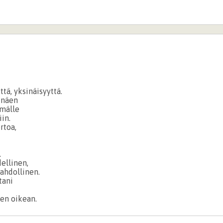
ttä, yksinäisyyttä.
i näen
mmälle
in.
rtoa,
.
ellinen,
ahdollinen.
tani
sen oikean.