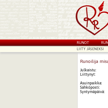
RUNOT
RUN
LIITY JÄSENEKSI
Runoilija mis
Julkaistu:
Liittynyt:
Asuinpaikka:
Sähköposti:
Syntymäpäivä: