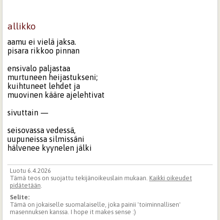
allikko
aamu ei vielä jaksa.
pisara rikkoo pinnan
ensivalo paljastaa
murtuneen heijastukseni;
kuihtuneet lehdet ja
muovinen kääre ajelehtivat
sivuttain —
seisovassa vedessä,
uupuneissa silmissäni
hälvenee kyynelen jälki
Luotu 6.4.2026
Tämä teos on suojattu tekijänoikeuslain mukaan.
Kaikki oikeudet
pidätetään
.
Selite:
Tämä on jokaiselle suomalaiselle, joka painii 'toiminnallisen'
masennuksen kanssa. I hope it makes sense :)