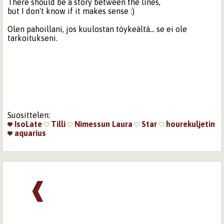
There should be a story between the lines,
but I don't know if it makes sense :)
Olen pahoillani, jos kuulostan töykeältä... se ei ole
tarkoitukseni.
Suosittelen:
IsoLate
Tilli
Nimessun
Laura
Star
hourekuljetin
aquarius
❰