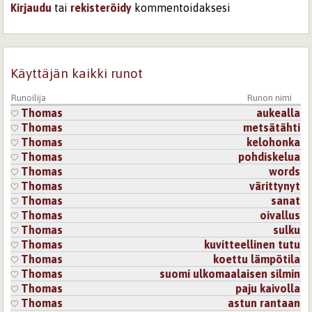
Kirjaudu
tai
rekisteröidy
kommentoidaksesi
Käyttäjän kaikki runot
Runoilija
Runon nimi
Thomas
aukealla
Thomas
metsätähti
Thomas
kelohonka
Thomas
pohdiskelua
Thomas
words
Thomas
värittynyt
Thomas
sanat
Thomas
oivallus
Thomas
sulku
Thomas
kuvitteellinen tutu
Thomas
koettu lämpötila
Thomas
suomi ulkomaalaisen silmin
Thomas
paju kaivolla
Thomas
astun rantaan