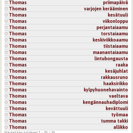
Thomas
priimapäivä
Thomas
varjojen kerääminen
Thomas
kesätuuli
Thomas
viikonloppu
Thomas
perjantaiaamu
Thomas
torstaiaamu
Thomas
keskiviikkoaamu
Thomas
tiistaiaamu
Thomas
maanantaiaamu
Thomas
lintubongausta
Thomas
raaka
Thomas
kesäjuhlat
Thomas
rakkausruno
Thomas
haaksirikko
Thomas
kylpyhuonehavainto
Thomas
vaeltava
Thomas
kengännauhadiplomi
Thomas
kevättuuli
Thomas
työmaa
Thomas
tumma takki
Thomas
allikko
Näytetään tulokset 1 - 35 / 35