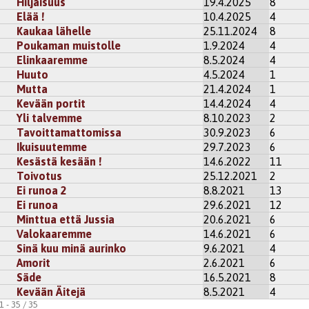
Hiljaisuus
19.4.2025
8
Elää !
10.4.2025
4
Kaukaa lähelle
25.11.2024
8
Poukaman muistolle
1.9.2024
4
Elinkaaremme
8.5.2024
4
Huuto
4.5.2024
1
Mutta
21.4.2024
1
Kevään portit
14.4.2024
4
Yli talvemme
8.10.2023
2
Tavoittamattomissa
30.9.2023
6
Ikuisuutemme
29.7.2023
6
Kesästä kesään !
14.6.2022
11
Toivotus
25.12.2021
2
Ei runoa 2
8.8.2021
13
Ei runoa
29.6.2021
12
Minttua että Jussia
20.6.2021
6
Valokaaremme
14.6.2021
6
Sinä kuu minä aurinko
9.6.2021
4
Amorit
2.6.2021
6
Säde
16.5.2021
8
Kevään Äitejä
8.5.2021
4
 - 35 / 35