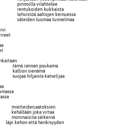
la vilahtelee
iden kukkaista
ä aaltojen keinuessa
n luomaa tunnelmaa
arvi
vireet
aa
et
enkaitaan
annan poukama
n sienämä
ljaista katselijaa
paa
uomassa
jassa
den,aatoksien
än joka virtaa
sina säikeinä
n että henkisyyden