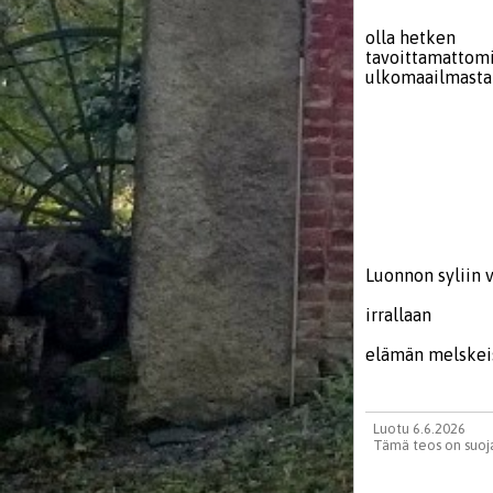
olla hetken
tavoittamattom
ulkomaailmast
- elää
kuis
eri
vain t
tuolla
Luonnon syliin 
irrallaan
elämän
Luotu 6.6.2026
Tämä teos on suoja