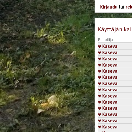
Kirjaudu
tai
re
Käyttäjän kai
Runoilija
Kaseva
Kaseva
Kaseva
Kaseva
Kaseva
Kaseva
Kaseva
Kaseva
Kaseva
Kaseva
Kaseva
Kaseva
Kaseva
Kaseva