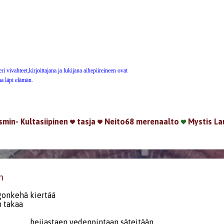
ri vivahteet,kirjoittajana ja lukijana aihepiireineen ovat
na läpi elämän.
smin-
Kultasiipinen
tasja
Neito68
merenaalto
Mystis
La
n
gonkehä kiertää
n takaa
n vedenpintaan säteitään