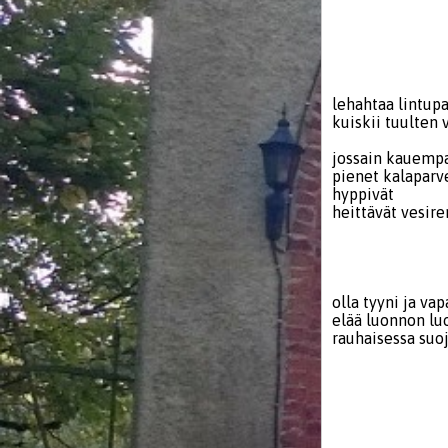
pinnoil
rentuko
lehvistö
säteide
lehahtaa lintup
kuiskii tuulten 
jossain kauemp
pienet kalaparv
hyppivät
heittävät vesir
tämä r
kallio
suojaa hi
olla tyyni ja va
elää luonnon l
rauhaisessa suo
miettei
kehällä
moninai
läpi keho