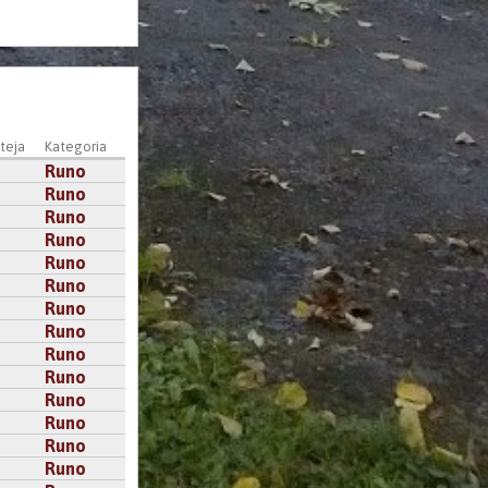
teja
Kategoria
Runo
Runo
Runo
Runo
Runo
Runo
Runo
Runo
Runo
Runo
Runo
Runo
Runo
Runo