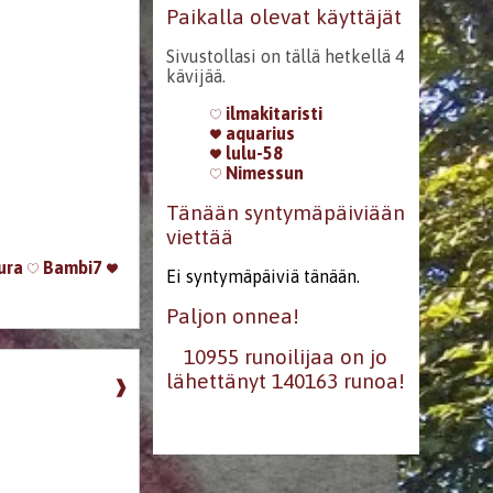
Paikalla olevat käyttäjät
Sivustollasi on tällä hetkellä 4
kävijää.
ilmakitaristi
aquarius
lulu-58
Nimessun
Tänään syntymäpäiviään
viettää
ura
Bambi7
Ei syntymäpäiviä tänään.
Paljon onnea!
10955 runoilijaa on jo
lähettänyt 140163 runoa!
❱