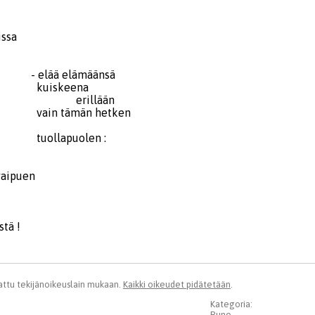
issa
a
 elämäänsä
keena
llään
ämän hetken
puolen :
vaipuen
 melskeistä !
ttu tekijänoikeuslain mukaan.
Kaikki oikeudet pidätetään
.
Kategoria:
Runo