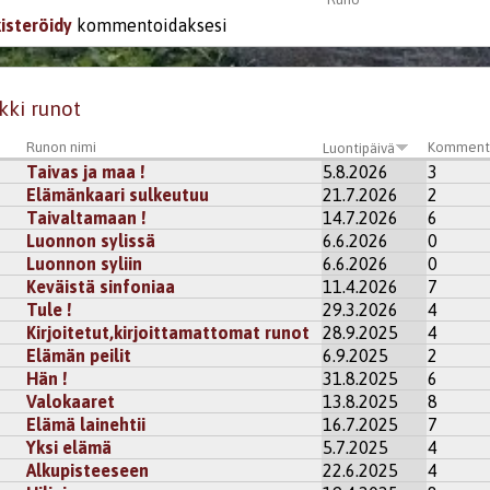
kisteröidy
kommentoidaksesi
kki runot
Runon nimi
Komment
Luontipäivä
Taivas ja maa !
5.8.2026
3
Elämänkaari sulkeutuu
21.7.2026
2
Taivaltamaan !
14.7.2026
6
Luonnon sylissä
6.6.2026
0
Luonnon syliin
6.6.2026
0
Keväistä sinfoniaa
11.4.2026
7
Tule !
29.3.2026
4
Kirjoitetut,kirjoittamattomat runot
28.9.2025
4
Elämän peilit
6.9.2025
2
Hän !
31.8.2025
6
Valokaaret
13.8.2025
8
Elämä lainehtii
16.7.2025
7
Yksi elämä
5.7.2025
4
Alkupisteeseen
22.6.2025
4