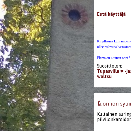
Estä käyttäjä
Kirjallisuus kuin niiden e
olleet vahvana harrastee
Elämä on ikuinen oppi !
Suosittelen:
Tupasvilla
-ja
waltsu
❰
Luonnon sylii
Kultainen aurin
pilvilonkareide
heijastae