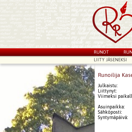
RUNOT
RUN
LIITY JÄSENEKSI
Runoilija Kas
Julkaistu:
Liittynyt:
Viimeksi paikall
Asuinpaikka:
Sähköposti:
Syntymäpäivä: