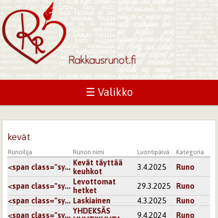
☰ Valikko
kevät
Runoilija
Runon nimi
Luontipäivä
Kategoria
Kevät täyttää
<span class="sy...
3.4.2025
Runo
keuhkot
Levottomat
<span class="sy...
29.3.2025
Runo
hetket
<span class="sy...
Laskiainen
4.3.2025
Runo
YHDEKSÄS
<span class="sy...
9.4.2024
Runo