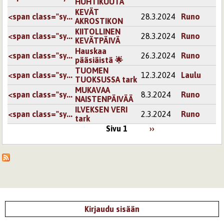
HUHTIKUUTA
KEVÄT
<span class="sy...
28.3.2024
Runo
AKROSTIKON
KIITOLLINEN
<span class="sy...
28.3.2024
Runo
KEVÄTPÄIVÄ
Hauskaa
<span class="sy...
26.3.2024
Runo
pääsiäistä 🌟
TUOMEN
<span class="sy...
12.3.2024
Laulu
TUOKSUSSA tark
MUKAVAA
<span class="sy...
8.3.2024
Runo
NAISTENPÄIVÄÄ
ILVEKSEN VERI
<span class="sy...
2.3.2024
Runo
tark
Sivu 1
››
Kirjaudu sisään