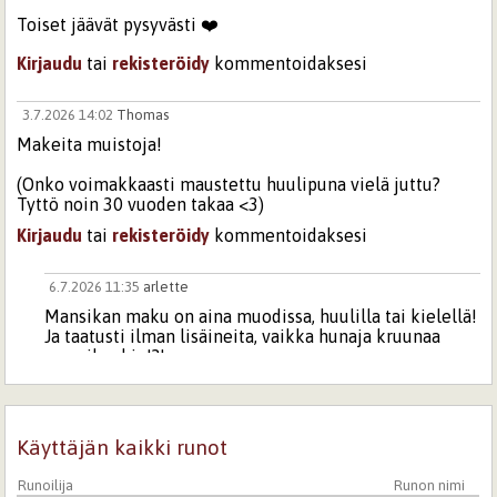
Toiset jäävät pysyvästi ❤️
Kirjaudu
tai
rekisteröidy
kommentoidaksesi
3.7.2026 14:02
Thomas
Makeita muistoja!
(Onko voimakkaasti maustettu huulipuna vielä juttu?
Tyttö noin 30 vuoden takaa <3)
Kirjaudu
tai
rekisteröidy
kommentoidaksesi
6.7.2026 11:35
arlette
Mansikan maku on aina muodissa, huulilla tai kielellä!
Ja taatusti ilman lisäineita, vaikka hunaja kruunaa
mansikankin!?!
Kirjaudu
tai
rekisteröidy
kommentoidaksesi
5.7.2026 6:44
aquarius
Käyttäjän kaikki runot
aistit herättävät - tämä, varsin makia!
Runoilija
Runon nimi