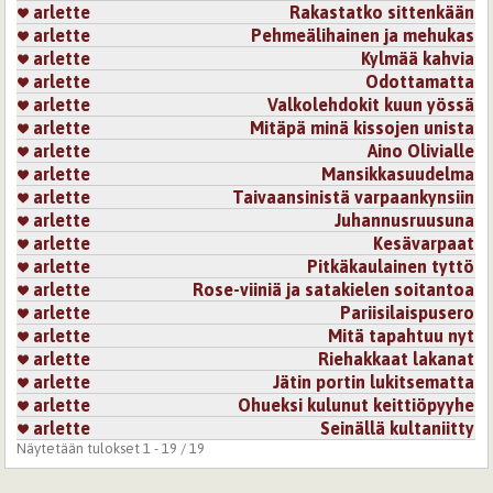
Kirjaudu
tai
rekisteröidy
kommentoidaksesi
arlette
Rakastatko sittenkään
arlette
Pehmeälihainen ja mehukas
5.7.2026 20:16
Mirage
arlette
Kylmää kahvia
arlette
Odottamatta
Runo tuo maistuvia muistoja ja hymyn
arlette
Valkolehdokit kuun yössä
Kirjaudu
tai
rekisteröidy
kommentoidaksesi
arlette
Mitäpä minä kissojen unista
arlette
Aino Olivialle
7.7.2026 16:54
Mallinukke
arlette
Mansikkasuudelma
niin
arlette
Taivaansinistä varpaankynsiin
metsämansikat ah
arlette
Juhannusruusuna
niitä on mukava kerätä heinänkorteen
arlette
Kesävarpaat
ja
arlette
Pitkäkaulainen tyttö
jos mahdollista suudella rakastaan
arlette
Rose-viiniä ja satakielen soitantoa
Kirjaudu
tai
rekisteröidy
kommentoidaksesi
arlette
Pariisilaispusero
arlette
Mitä tapahtuu nyt
arlette
Riehakkaat lakanat
arlette
Jätin portin lukitsematta
arlette
Ohueksi kulunut keittiöpyyhe
arlette
Seinällä kultaniitty
Näytetään tulokset 1 - 19 / 19