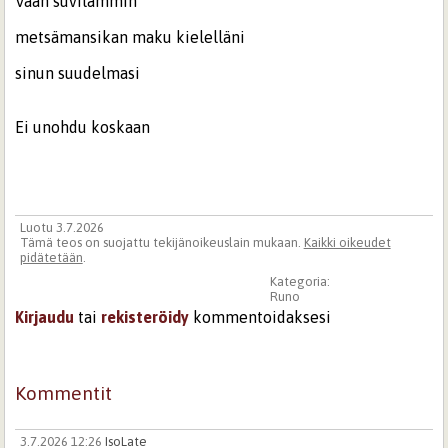
Vaan suvilämmin
metsämansikan maku kielelläni
sinun suudelmasi
Ei unohdu koskaan
Luotu 3.7.2026
Tämä teos on suojattu tekijänoikeuslain mukaan.
Kaikki oikeudet
pidätetään
.
Kategoria:
Runo
Kirjaudu
tai
rekisteröidy
kommentoidaksesi
Kommentit
3.7.2026 12:26
IsoLate