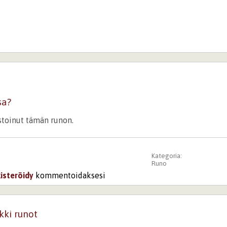
sa?
istoinut tämän runon.
Kategoria:
Runo
kisteröidy
kommentoidaksesi
kki runot