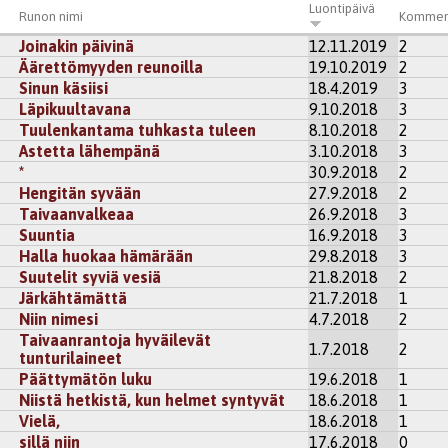
Luontipäivä
Runon nimi
Kommen
Joinakin päivinä
12.11.2019
2
Äärettömyyden reunoilla
19.10.2019
2
Sinun käsiisi
18.4.2019
3
Läpikuultavana
9.10.2018
3
Tuulenkantama tuhkasta tuleen
8.10.2018
2
Astetta lähempänä
3.10.2018
3
*
30.9.2018
2
Hengitän syvään
27.9.2018
2
Taivaanvalkeaa
26.9.2018
3
Suuntia
16.9.2018
3
Halla huokaa hämärään
29.8.2018
3
Suutelit syviä vesiä
21.8.2018
2
Järkähtämättä
21.7.2018
1
Niin nimesi
4.7.2018
2
Taivaanrantoja hyväilevät
1.7.2018
2
tunturilaineet
Päättymätön luku
19.6.2018
1
Niistä hetkistä, kun helmet syntyvät
18.6.2018
1
Vielä,
18.6.2018
1
sillä niin
17.6.2018
0