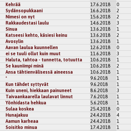
Kehrää
17.6.2018
0
Sydänsopukkaani
16.6.2018
2
Nimesi on nyt
15.6.2018
2
Rakkaudestasi laulu
14.6.2018
3
Sinua
13.6.2018
1
Katseesi kehto, käsiesi keinu
13.6.2018
2
Avosylin
13.6.2018
1
Aavan laulua kuunnellen
12.6.2018
0
ei se tuuli ollut kuin muut
11.6.2018
3
Haluta, tahtoa - tunnetta, totuutta
10.6.2018
1
Se kauniimpi minä
10.6.2018
2
Ansa tähtienvälisessä aineessa
10.6.2018
1
*
9.6.2018
1
Kun tähdet syttyvät
9.6.2018
1
Kuin uneni, hiekkaan painuneet
8.6.2018
3
Taivaankaarella laulavat linnut
7.6.2018
1
Yönhidasta hehkua
5.6.2018
1
Sulaa koskea
25.4.2018
0
Hunajakuu
24.4.2018
4
Aamun karheaa
24.4.2018
1
Soisitko minua
17.4.2018
1