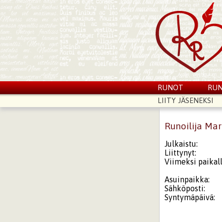
RUNOT
RUN
LIITY JÄSENEKSI
Runoilija Ma
Julkaistu:
Liittynyt:
Viimeksi paikall
Asuinpaikka:
Sähköposti:
Syntymäpäivä: