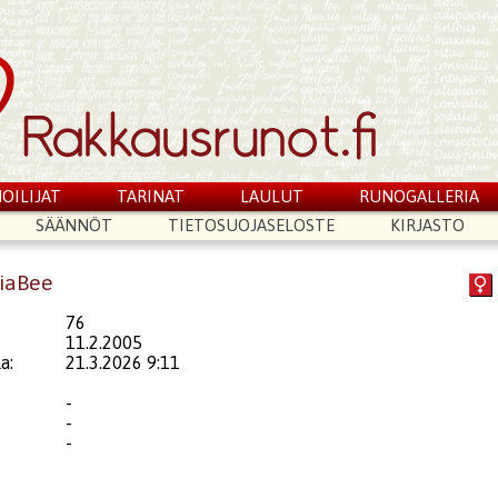
OILIJAT
TARINAT
LAULUT
RUNOGALLERIA
SÄÄNNÖT
TIETOSUOJASELOSTE
KIRJASTO
riaBee
76
11.2.2005
a:
21.3.2026 9:11
-
-
-