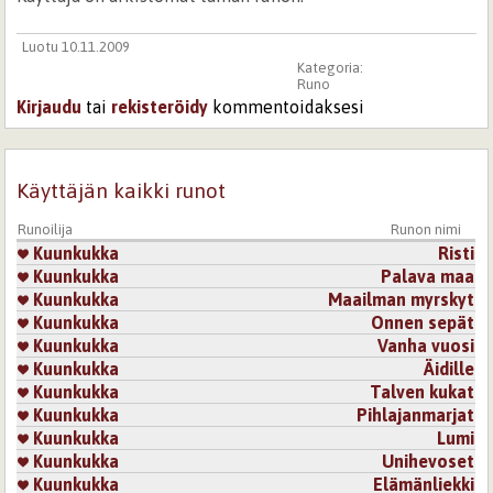
Luotu 10.11.2009
Kategoria:
Runo
Kirjaudu
tai
rekisteröidy
kommentoidaksesi
Käyttäjän kaikki runot
Runoilija
Runon nimi
Kuunkukka
Risti
Kuunkukka
Palava maa
Kuunkukka
Maailman myrskyt
Kuunkukka
Onnen sepät
Kuunkukka
Vanha vuosi
Kuunkukka
Äidille
Kuunkukka
Talven kukat
Kuunkukka
Pihlajanmarjat
Kuunkukka
Lumi
Kuunkukka
Unihevoset
Kuunkukka
Elämänliekki