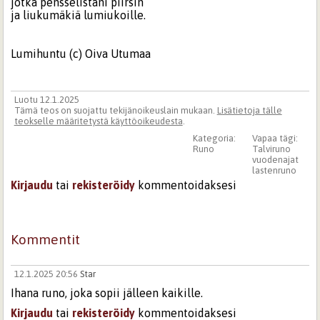
jotka pensselistäni piirsin
ja liukumäkiä lumiukoille.
Lumihuntu (c) Oiva Utumaa
Luotu 12.1.2025
Tämä teos on suojattu tekijänoikeuslain mukaan.
Lisätietoja tälle
teokselle määritetystä käyttöoikeudesta
.
Kategoria:
Vapaa tägi:
Runo
Talviruno
vuodenajat
lastenruno
Kirjaudu
tai
rekisteröidy
kommentoidaksesi
Kommentit
12.1.2025 20:56
Star
Ihana runo, joka sopii jälleen kaikille.
Kirjaudu
tai
rekisteröidy
kommentoidaksesi