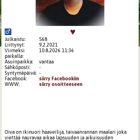
♥
Julkaistu:
568
Liittynyt:
9.2.2021
Viimeksi
10.8.2026 11:36
paikalla:
Asuinpaikka:
vantaa
Sähköposti:
-
Syntymäpäivä:
-
Facebook:
siirry Facebookiin
WWW:
siirry osoitteeseen
Oiva on ikinuori haaveilija, taivaanrannan maalari joka
viettää nauravaa aikaa lapsuuden ja aikuisuuden