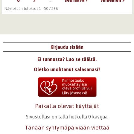
Sivut
8
9
…
seuraava ›
viimeinen »
Näytetään tulokset 1 - 50 / 568
Kirjaudu sisään
Ei tunnusta? Luo se täältä.
Oletko unohtanut salasanasi?
Paikalla olevat käyttäjät
Sivustollasi on tällä hetkellä 0 kävijää.
Tänään syntymäpäiviään viettää