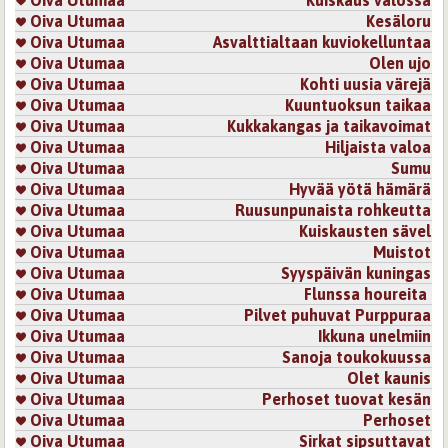
Oiva Utumaa
Kuiskaus valossa
Oiva Utumaa
Kesäloru
Oiva Utumaa
Asvalttialtaan kuviokelluntaa
Oiva Utumaa
Olen ujo
Oiva Utumaa
Kohti uusia värejä
Oiva Utumaa
Kuuntuoksun taikaa
Oiva Utumaa
Kukkakangas ja taikavoimat
Oiva Utumaa
Hiljaista valoa
Oiva Utumaa
Sumu
Oiva Utumaa
Hyvää yötä hämärä
Oiva Utumaa
Ruusunpunaista rohkeutta
Oiva Utumaa
Kuiskausten sävel
Oiva Utumaa
Muistot
Oiva Utumaa
Syyspäivän kuningas
Oiva Utumaa
Flunssa houreita
Oiva Utumaa
Pilvet puhuvat Purppuraa
Oiva Utumaa
Ikkuna unelmiin
Oiva Utumaa
Sanoja toukokuussa
Oiva Utumaa
Olet kaunis
Oiva Utumaa
Perhoset tuovat kesän
Oiva Utumaa
Perhoset
Oiva Utumaa
Sirkat sipsuttavat