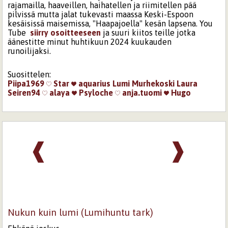
rajamailla, haaveillen, haihatellen ja riimitellen pää
pilvissä mutta jalat tukevasti maassa Keski-Espoon
kesäisissä maisemissa, "Haapajoella" kesän lapsena. You
Tube
siirry osoitteeseen
ja suuri kiitos teille jotka
äänestitte minut huhtikuun 2024 kuukauden
runoilijaksi.
Suosittelen:
Piipa1969
Star
aquarius
Lumi Murhekoski
Laura
Seiren94
alaya
Psyloche
anja.tuomi
Hugo
❰
❱
Nukun kuin lumi (Lumihuntu tark)