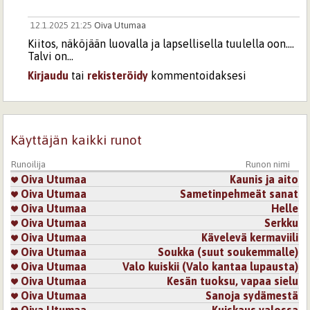
12.1.2025 21:25
Oiva Utumaa
Kiitos, näköjään luovalla ja lapsellisella tuulella oon....
Talvi on...
Kirjaudu
tai
rekisteröidy
kommentoidaksesi
Sivut
Käyttäjän kaikki runot
Runoilija
Runon nimi
Oiva Utumaa
Kaunis ja aito
Oiva Utumaa
Sametinpehmeät sanat
Oiva Utumaa
Helle
Oiva Utumaa
Serkku
Oiva Utumaa
Kävelevä kermaviili
Oiva Utumaa
Soukka (suut soukemmalle)
Oiva Utumaa
Valo kuiskii (Valo kantaa lupausta)
Oiva Utumaa
Kesän tuoksu, vapaa sielu
Oiva Utumaa
Sanoja sydämestä