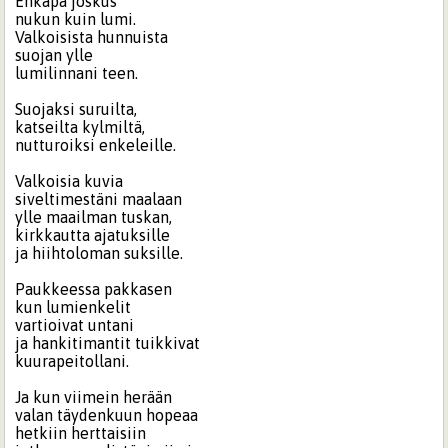
Ehkäpä joskus
nukun kuin lumi.
Valkoisista hunnuista
suojan ylle
lumilinnani teen.
Suojaksi suruilta,
katseilta kylmiltä,
nutturoiksi enkeleille.
Valkoisia kuvia
siveltimestäni maalaan
ylle maailman tuskan,
kirkkautta ajatuksille
ja hiihtoloman suksille.
Paukkeessa pakkasen
kun lumienkelit
vartioivat untani
ja hankitimantit tuikkivat
kuurapeitollani.
Ja kun viimein herään
valan täydenkuun hopeaa
hetkiin herttaisiin