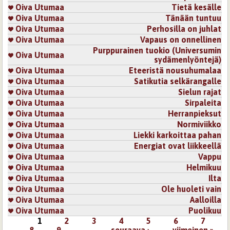
Oiva Utumaa
Tietä kesälle
Oiva Utumaa
Tänään tuntuu
Oiva Utumaa
Perhosilla on juhlat
Oiva Utumaa
Vapaus on onnellinen
Purppurainen tuokio (Universumin
Oiva Utumaa
sydämenlyöntejä)
Oiva Utumaa
Eteeristä nousuhumalaa
Oiva Utumaa
Satikutia selkärangalle
Oiva Utumaa
Sielun rajat
Oiva Utumaa
Sirpaleita
Oiva Utumaa
Herranpieksut
Oiva Utumaa
Normiviikko
Oiva Utumaa
Liekki karkoittaa pahan
Oiva Utumaa
Energiat ovat liikkeellä
Oiva Utumaa
Vappu
Oiva Utumaa
Helmikuu
Oiva Utumaa
Ilta
Oiva Utumaa
Ole huoleti vain
Oiva Utumaa
Aalloilla
Oiva Utumaa
Puolikuu
1
2
3
4
5
6
7