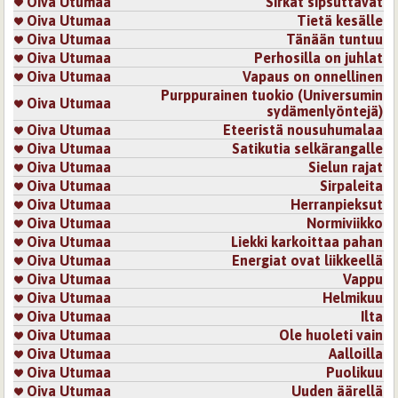
Oiva Utumaa
Sirkat sipsuttavat
Oiva Utumaa
Tietä kesälle
Oiva Utumaa
Tänään tuntuu
Oiva Utumaa
Perhosilla on juhlat
Oiva Utumaa
Vapaus on onnellinen
Purppurainen tuokio (Universumin
Oiva Utumaa
sydämenlyöntejä)
Oiva Utumaa
Eteeristä nousuhumalaa
Oiva Utumaa
Satikutia selkärangalle
Oiva Utumaa
Sielun rajat
Oiva Utumaa
Sirpaleita
Oiva Utumaa
Herranpieksut
Oiva Utumaa
Normiviikko
Oiva Utumaa
Liekki karkoittaa pahan
Oiva Utumaa
Energiat ovat liikkeellä
Oiva Utumaa
Vappu
Oiva Utumaa
Helmikuu
Oiva Utumaa
Ilta
Oiva Utumaa
Ole huoleti vain
Oiva Utumaa
Aalloilla
Oiva Utumaa
Puolikuu
Oiva Utumaa
Uuden äärellä