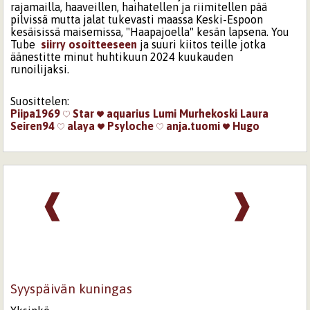
rajamailla, haaveillen, haihatellen ja riimitellen pää
pilvissä mutta jalat tukevasti maassa Keski-Espoon
kesäisissä maisemissa, "Haapajoella" kesän lapsena. You
Tube
siirry osoitteeseen
ja suuri kiitos teille jotka
äänestitte minut huhtikuun 2024 kuukauden
runoilijaksi.
Suosittelen:
Piipa1969
Star
aquarius
Lumi Murhekoski
Laura
Seiren94
alaya
Psyloche
anja.tuomi
Hugo
❰
❱
Syyspäivän kuningas