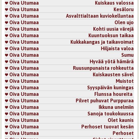
Oiva Utumaa
Kuiskaus valossa
Oiva Utumaa
Kesäloru
Oiva Utumaa
Asvalttialtaan kuviokelluntaa
Oiva Utumaa
Olen ujo
Oiva Utumaa
Kohti uusia värejä
Oiva Utumaa
Kuuntuoksun taikaa
Oiva Utumaa
Kukkakangas ja taikavoimat
Oiva Utumaa
Hiljaista valoa
Oiva Utumaa
Sumu
Oiva Utumaa
Hyvää yötä hämärä
Oiva Utumaa
Ruusunpunaista rohkeutta
Oiva Utumaa
Kuiskausten sävel
Oiva Utumaa
Muistot
Oiva Utumaa
Syyspäivän kuningas
Oiva Utumaa
Flunssa houreita
Oiva Utumaa
Pilvet puhuvat Purppuraa
Oiva Utumaa
Ikkuna unelmiin
Oiva Utumaa
Sanoja toukokuussa
Oiva Utumaa
Olet kaunis
Oiva Utumaa
Perhoset tuovat kesän
Oiva Utumaa
Perhoset