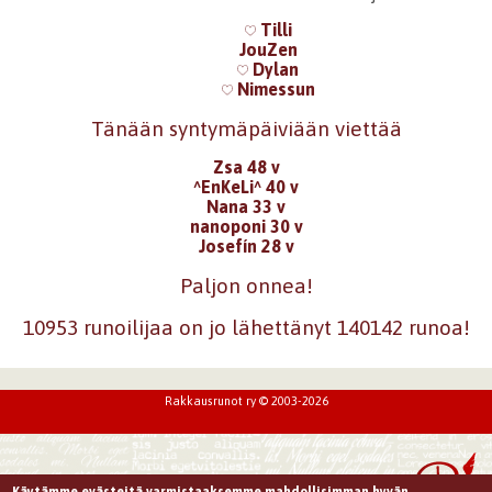
Tilli
JouZen
Dylan
Nimessun
Tänään syntymäpäiviään viettää
Zsa 48 v
^EnKeLi^ 40 v
Nana 33 v
nanoponi 30 v
Josefín 28 v
Paljon onnea!
10953 runoilijaa on jo lähettänyt 140142 runoa!
Rakkausrunot ry © 2003-2026
Käytämme evästeitä varmistaaksemme mahdollisimman hyvän