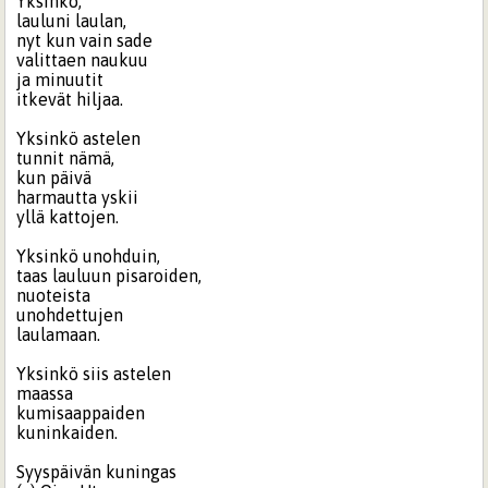
Yksinkö,
lauluni laulan,
nyt kun vain sade
valittaen naukuu
ja minuutit
itkevät hiljaa.
Yksinkö astelen
tunnit nämä,
kun päivä
harmautta yskii
yllä kattojen.
Yksinkö unohduin,
taas lauluun pisaroiden,
nuoteista
unohdettujen
laulamaan.
Yksinkö siis astelen
maassa
kumisaappaiden
kuninkaiden.
Syyspäivän kuningas