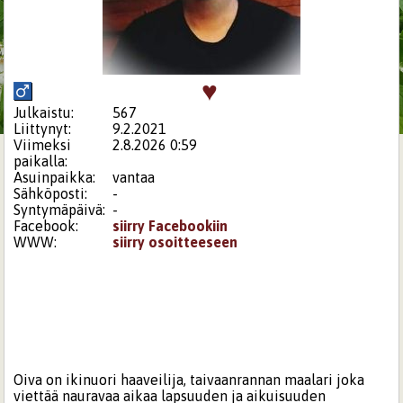
♥
Julkaistu:
567
Liittynyt:
9.2.2021
Viimeksi
2.8.2026 0:59
paikalla:
Asuinpaikka:
vantaa
Sähköposti:
-
Syntymäpäivä:
-
Facebook:
siirry Facebookiin
WWW:
siirry osoitteeseen
Oiva on ikinuori haaveilija, taivaanrannan maalari joka
viettää nauravaa aikaa lapsuuden ja aikuisuuden