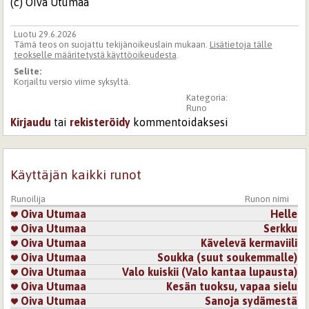
(c) Oiva Utumaa
Luotu 29.6.2026
Tämä teos on suojattu tekijänoikeuslain mukaan.
Lisätietoja tälle
teokselle määritetystä käyttöoikeudesta
.
Selite:
Korjailtu versio viime syksyltä.
Kategoria:
Runo
Kirjaudu
tai
rekisteröidy
kommentoidaksesi
Käyttäjän kaikki runot
Runoilija
Runon nimi
Oiva Utumaa
Helle
Oiva Utumaa
Serkku
Oiva Utumaa
Kävelevä kermaviili
Oiva Utumaa
Soukka (suut soukemmalle)
Oiva Utumaa
Valo kuiskii (Valo kantaa lupausta)
Oiva Utumaa
Kesän tuoksu, vapaa sielu
Oiva Utumaa
Sanoja sydämestä