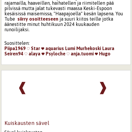
rajamailla, haaveillen, haihatellen ja riimitellen pää
pilvissä mutta jalat tukevasti maassa Keski-Espoon
kesäisissä maisemissa, "Haapajoella" kesän lapsena. You
Tube
siirry osoitteeseen
ja suuri kiitos teille jotka
äänestitte minut huhtikuun 2024 kuukauden
runoilijaksi.
Suosittelen:
Piipa1969
Star
aquarius
Lumi Murhekoski
Laura
Seiren94
alaya
Psyloche
anja.tuomi
Hugo
❰
❱
Kuiskausten sävel