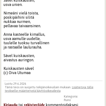
Sävel kuiskausten,
usva unien.
Nimeäni vielä toista,
poskipäihini silitä
nukkaa nurmen,
pellavaa taivaansinen.
Anna kasteelle kimallus,
usva aamulle uudelle,
tuulelle tuoksu turvallinen
ja rastaalle laulurauha.
Sävel kuiskausten,
aivastus auringon.
Kuiskausten sävel
(c) Oiva Utumaa
Luotu 29.6.2026
Tämä teos on suojattu tekijänoikeuslain mukaan.
Lisätietoja tälle
teokselle määritetystä käyttöoikeudesta
.
Kategoria:
Runo
Kirjaudu
tai
rekisteröidy
kommentoidaksesi