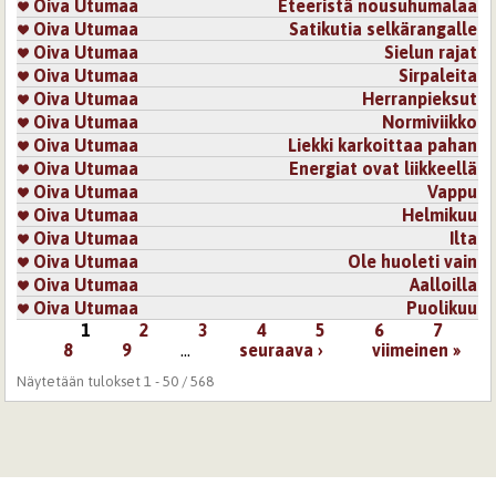
Oiva Utumaa
Eteeristä nousuhumalaa
Oiva Utumaa
Satikutia selkärangalle
Oiva Utumaa
Sielun rajat
Oiva Utumaa
Sirpaleita
Oiva Utumaa
Herranpieksut
Oiva Utumaa
Normiviikko
Oiva Utumaa
Liekki karkoittaa pahan
Oiva Utumaa
Energiat ovat liikkeellä
Oiva Utumaa
Vappu
Oiva Utumaa
Helmikuu
Oiva Utumaa
Ilta
Oiva Utumaa
Ole huoleti vain
Oiva Utumaa
Aalloilla
Oiva Utumaa
Puolikuu
1
2
3
4
5
6
7
Sivut
8
9
…
seuraava ›
viimeinen »
Näytetään tulokset 1 - 50 / 568