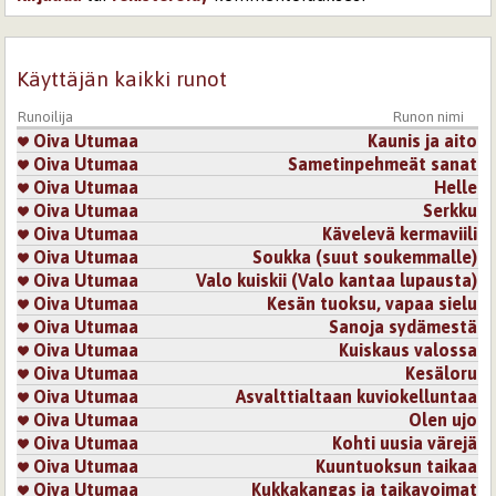
Käyttäjän kaikki runot
Runoilija
Runon nimi
Oiva Utumaa
Kaunis ja aito
Oiva Utumaa
Sametinpehmeät sanat
Oiva Utumaa
Helle
Oiva Utumaa
Serkku
Oiva Utumaa
Kävelevä kermaviili
Oiva Utumaa
Soukka (suut soukemmalle)
Oiva Utumaa
Valo kuiskii (Valo kantaa lupausta)
Oiva Utumaa
Kesän tuoksu, vapaa sielu
Oiva Utumaa
Sanoja sydämestä
Oiva Utumaa
Kuiskaus valossa
Oiva Utumaa
Kesäloru
Oiva Utumaa
Asvalttialtaan kuviokelluntaa
Oiva Utumaa
Olen ujo
Oiva Utumaa
Kohti uusia värejä
Oiva Utumaa
Kuuntuoksun taikaa
Oiva Utumaa
Kukkakangas ja taikavoimat