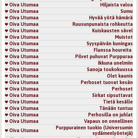
Oiva Utumaa
Hiljaista valoa
Oiva Utumaa
Sumu
Oiva Utumaa
Hyvää yötä hämärä
Oiva Utumaa
Ruusunpunaista rohkeutta
Oiva Utumaa
Kuiskausten sävel
Oiva Utumaa
Muistot
Oiva Utumaa
Syyspäivän kuningas
Oiva Utumaa
Flunssa houreita
Oiva Utumaa
Pilvet puhuvat Purppuraa
Oiva Utumaa
Ikkuna unelmiin
Oiva Utumaa
Sanoja toukokuussa
Oiva Utumaa
Olet kaunis
Oiva Utumaa
Perhoset tuovat kesän
Oiva Utumaa
Perhoset
Oiva Utumaa
Sirkat sipsuttavat
Oiva Utumaa
Tietä kesälle
Oiva Utumaa
Tänään tuntuu
Oiva Utumaa
Perhosilla on juhlat
Oiva Utumaa
Vapaus on onnellinen
Purppurainen tuokio (Universumin
Oiva Utumaa
sydämenlyöntejä)