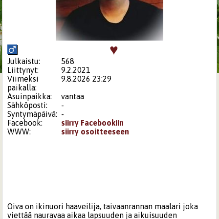
♥
Julkaistu:
568
Liittynyt:
9.2.2021
Viimeksi
9.8.2026 23:29
paikalla:
Asuinpaikka:
vantaa
Sähköposti:
-
Syntymäpäivä:
-
Facebook:
siirry Facebookiin
WWW:
siirry osoitteeseen
Oiva on ikinuori haaveilija, taivaanrannan maalari joka
viettää nauravaa aikaa lapsuuden ja aikuisuuden