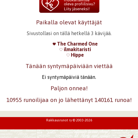
Paikalla olevat käyttäjät
Sivustollasi on tällä hetkellä 3 kävijää.
The Charmed One
ilmakitaristi
Hippe
Tänään syntymäpäiviään viettää
Ei syntymäpäiviä tänään.
Paljon onnea!
10955 runoilijaa on jo lähettänyt 140161 runoa!
Rakkausrunot ry © 2003-2026