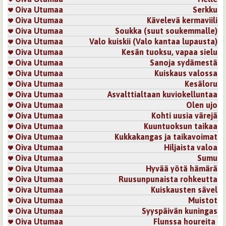
Oiva Utumaa
Serkku
Oiva Utumaa
Kävelevä kermaviili
Oiva Utumaa
Soukka (suut soukemmalle)
Oiva Utumaa
Valo kuiskii (Valo kantaa lupausta)
Oiva Utumaa
Kesän tuoksu, vapaa sielu
Oiva Utumaa
Sanoja sydämestä
Oiva Utumaa
Kuiskaus valossa
Oiva Utumaa
Kesäloru
Oiva Utumaa
Asvalttialtaan kuviokelluntaa
Oiva Utumaa
Olen ujo
Oiva Utumaa
Kohti uusia värejä
Oiva Utumaa
Kuuntuoksun taikaa
Oiva Utumaa
Kukkakangas ja taikavoimat
Oiva Utumaa
Hiljaista valoa
Oiva Utumaa
Sumu
Oiva Utumaa
Hyvää yötä hämärä
Oiva Utumaa
Ruusunpunaista rohkeutta
Oiva Utumaa
Kuiskausten sävel
Oiva Utumaa
Muistot
Oiva Utumaa
Syyspäivän kuningas
Oiva Utumaa
Flunssa houreita