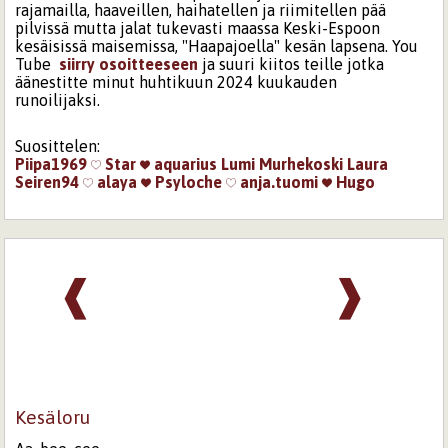
rajamailla, haaveillen, haihatellen ja riimitellen pää
pilvissä mutta jalat tukevasti maassa Keski-Espoon
kesäisissä maisemissa, "Haapajoella" kesän lapsena. You
Tube
siirry osoitteeseen
ja suuri kiitos teille jotka
äänestitte minut huhtikuun 2024 kuukauden
runoilijaksi.
Suosittelen:
Piipa1969
Star
aquarius
Lumi Murhekoski
Laura
Seiren94
alaya
Psyloche
anja.tuomi
Hugo
❰
❱
Kesäloru