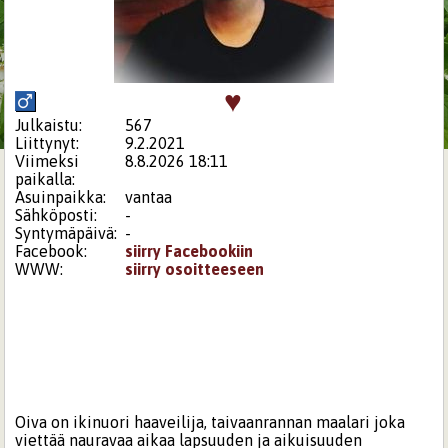
♥
Julkaistu:
567
Liittynyt:
9.2.2021
Viimeksi
8.8.2026 18:11
paikalla:
Asuinpaikka:
vantaa
Sähköposti:
-
Syntymäpäivä:
-
Facebook:
siirry Facebookiin
WWW:
siirry osoitteeseen
Oiva on ikinuori haaveilija, taivaanrannan maalari joka
viettää nauravaa aikaa lapsuuden ja aikuisuuden