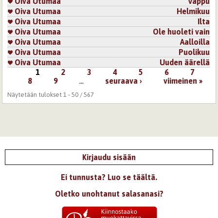
Oiva Utumaa
Vappu
Oiva Utumaa
Helmikuu
Oiva Utumaa
Ilta
Oiva Utumaa
Ole huoleti vain
Oiva Utumaa
Aalloilla
Oiva Utumaa
Puolikuu
Oiva Utumaa
Uuden äärellä
1
2
3
4
5
6
7
Sivut
8
9
…
seuraava ›
viimeinen »
Näytetään tulokset 1 - 50 / 567
Kirjaudu sisään
Ei tunnusta? Luo se täältä.
Oletko unohtanut salasanasi?