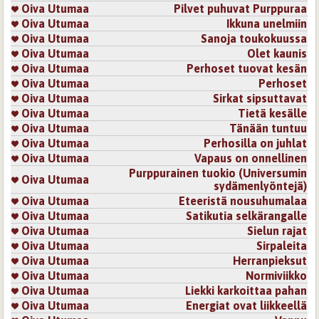
Oiva Utumaa
Pilvet puhuvat Purppuraa
Oiva Utumaa
Ikkuna unelmiin
Oiva Utumaa
Sanoja toukokuussa
Oiva Utumaa
Olet kaunis
Oiva Utumaa
Perhoset tuovat kesän
Oiva Utumaa
Perhoset
Oiva Utumaa
Sirkat sipsuttavat
Oiva Utumaa
Tietä kesälle
Oiva Utumaa
Tänään tuntuu
Oiva Utumaa
Perhosilla on juhlat
Oiva Utumaa
Vapaus on onnellinen
Purppurainen tuokio (Universumin
Oiva Utumaa
sydämenlyöntejä)
Oiva Utumaa
Eteeristä nousuhumalaa
Oiva Utumaa
Satikutia selkärangalle
Oiva Utumaa
Sielun rajat
Oiva Utumaa
Sirpaleita
Oiva Utumaa
Herranpieksut
Oiva Utumaa
Normiviikko
Oiva Utumaa
Liekki karkoittaa pahan
Oiva Utumaa
Energiat ovat liikkeellä