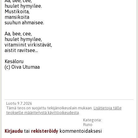
Aa, bee, cee,
huulet hymyilee.
Mustikoita,
mansikoita
suuhun ahmaisee.
Aa, bee, cee,
huulet hymyilee,
vitamiinit virkistävät,
aistit ravitsee...
Kesäloru
(c) Oiva Utumaa
Luotu 9.7.2026
Tämä teos on suojattu tekijänoikeuslain mukaan.
Lisätietoja tälle
teokselle määritetystä käyttöoikeudesta
.
Kategoria:
Runo
Kirjaudu
tai
rekisteröidy
kommentoidaksesi